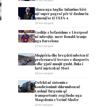
20 min më parë
Akuza nga Anglia: Infantino bëri
një super pagesë për të dashurën
punonjëse të UEFA-s
20 min më parë
Goditje e befasishme e Liverpool
në mbrojtje, merr Ronald Araujo
nga Barcelona
20 min më parë
Shqipëria dhe bregdeti mbeten të
preferuara të trevave e diasporës
edhe gjatë muajit gusht, fluks i
lartë mjetesh në Mori
25 min më parë
Defekti në sistemin e
kondicionimit shkrumbon në
Lushnjë furgonin që
transportonte zogj fushe nga
Maqedonia e Veriut! Shofer
43 min më parë