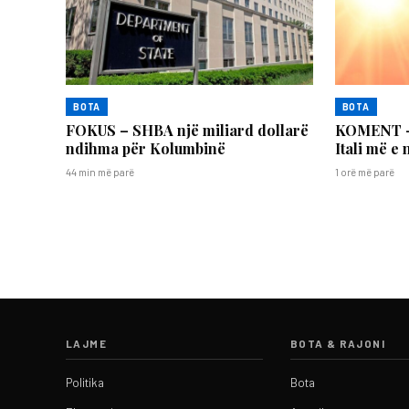
BOTA
BOTA
FOKUS – SHBA një miliard dollarë
KOMENT – 
ndihma për Kolumbinë
Itali më e
44 min më parë
1 orë më parë
LAJME
BOTA & RAJONI
Politika
Bota