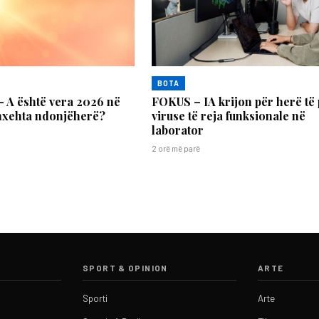
BOTA
A është vera 2026 në
FOKUS – IA krijon për herë të
 nxehta ndonjëherë?
viruse të reja funksionale në
laborator
2 orë më parë
SPORT & OPINION
ARTE
Sporti
Arte