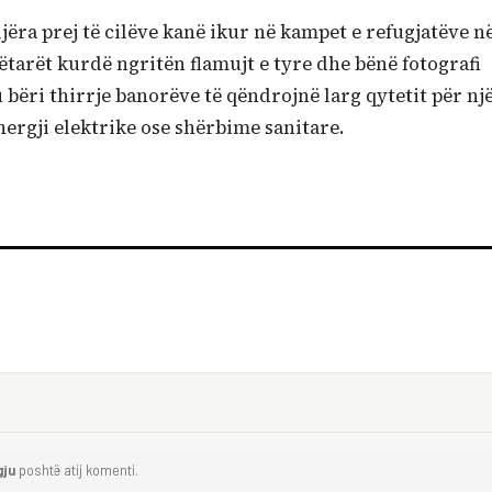
ëra prej të cilëve kanë ikur në kampet e refugjatëve n
tëtarët kurdë ngritën flamujt e tyre dhe bënë fotografi
 bëri thirrje banorëve të qëndrojnë larg qytetit për nj
nergji elektrike ose shërbime sanitare.
gju
poshtë atij komenti.