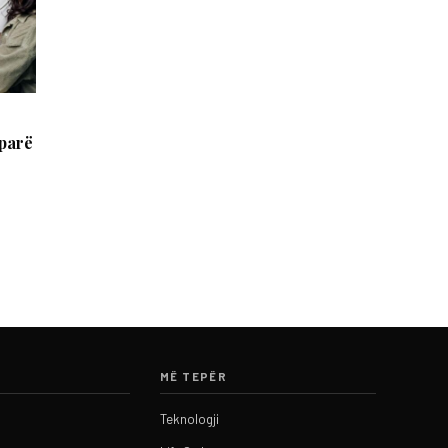
 parë
MË TEPËR
Teknologji