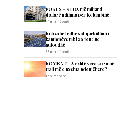
FOKUS – SHBA një miliard
dollarë ndihma për Kolumbinë
44 min më parë
Kufizohet edhe sot qarkullimi i
kamionëve mbi 20 tonë në
autoudhë
55 min më parë
KOMENT – A është vera 2026 në
Itali më e nxehta ndonjëherë?
1 orë më parë