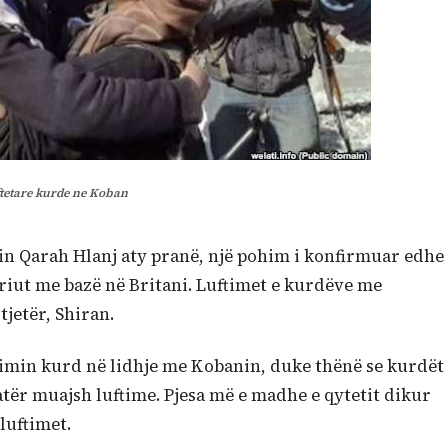
tetare kurde ne Koban
in Qarah Hlanj aty pranë, një pohim i konfirmuar edhe
eriut me bazë në Britani. Luftimet e kurdëve me
tjetër, Shiran.
imin kurd në lidhje me Kobanin, duke thënë se kurdët
katër muajsh luftime. Pjesa më e madhe e qytetit dikur
luftimet.