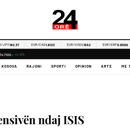
182.37
1.6123
1.1552
0.8569
Y
EUR/CAD
EUR/USD
EUR/GBP
74.7100
▲ +2.41%
KOSOVA
RAJONI
SPORTI
OPINION
ARTE
ME 
ensivën ndaj ISIS