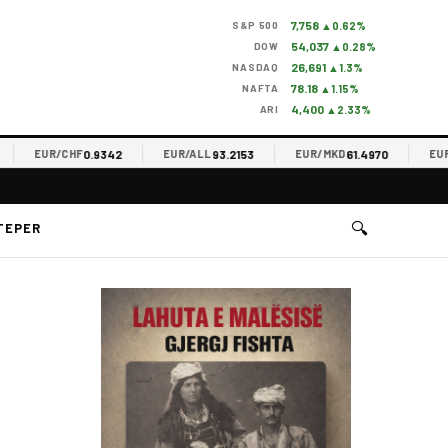
7,758
S&P 500
▲0.62%
54,037
DOW
▲0.28%
26,691
NASDAQ
▲1.3%
78.18
NAFTA
▲1.15%
4,400
ARI
▲2.33%
0.9342
93.2153
61.4970
EUR/CHF
EUR/ALL
EUR/MKD
EUR/RS
🔍
TEPER