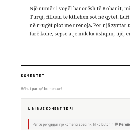
Një numër i vogël banorësh të Kobanit, mij
Turqi, filluan të kthehen sot në qytet. Luf
në rrugët plot me rrënoja. Por një zyrtar u
farë kohe, sepse atje nuk ka ushqim, ujë, e
KOMENTET
Bëhu i pari që komenton!
LINI NJË KOMENT TË RI
Për t'u përgjigjur një komenti specifik, kliko butonin
💬 Përgji