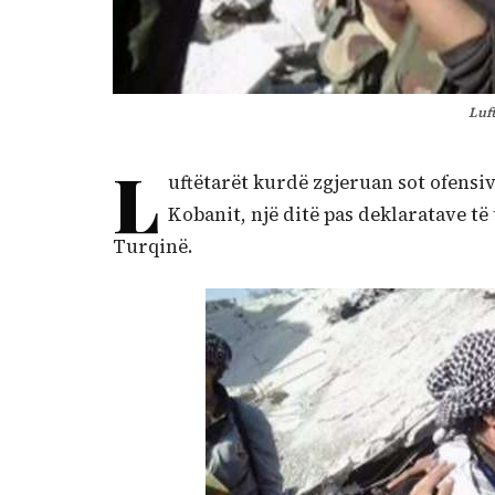
Luf
L
uftëtarët kurdë zgjeruan sot ofensi
Kobanit, një ditë pas deklaratave të 
Turqinë.