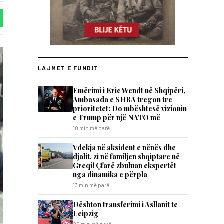
LAJMET E FUNDIT
Emërimi i Eric Wendt në Shqipëri,
Ambasada e SHBA tregon tre
prioritetet: Do mbështesë vizionin
e Trump për një NATO më
10 min më parë
Vdekja në aksident e nënës dhe
djalit, zi në familjen shqiptare në
Greqi! Çfarë zbuluan ekspertët
nga dinamika e përpla
13 min më parë
Dështon transferimi i Asllanit te
Leipzig