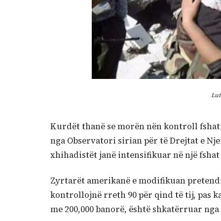
Luf
Kurdët thanë se morën nën kontroll fshat
nga Observatori sirian për të Drejtat e Nj
xhihadistët janë intensifikuar në një fshat 
Zyrtarët amerikanë e modifikuan pretend
kontrollojnë rreth 90 për qind të tij, pas 
me 200,000 banorë, është shkatërruar nga 