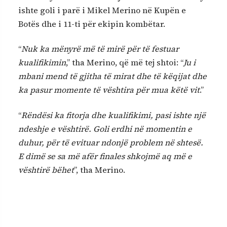
ishte goli i parë i Mikel Merino në Kupën e
Botës dhe i 11-ti për ekipin kombëtar.
“
Nuk ka mënyrë më të mirë për të festuar
kualifikimin
,” tha Merino, që më tej shtoi: “
Ju i
mbani mend të gjitha të mirat dhe të këqijat dhe
ka pasur momente të vështira për mua këtë vit
.”
“
Rëndësi ka fitorja dhe kualifikimi, pasi ishte një
ndeshje e vështirë. Goli erdhi në momentin e
duhur, për të evituar ndonjë problem në shtesë.
E dimë se sa më afër finales shkojmë aq më e
vështirë bëhet
”, tha Merino.