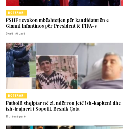
BOTERORI
FSHF revokon mbështetjen për kandidaturën e
Gianni Infantinos për President të FIFA-s
5 orë më parë
BOTERORI
Futbolli shqiptar në zi, ndërron jetë ish-kapiteni dhe
ish-trajneri i Sopotit, Besnik Çota
11 orë më parë