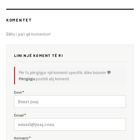
KOMENTET
Bëhu i pari që komenton!
LINI NJË KOMENT TË RI
Për t'u përgjigjur një komenti specifik, kliko butonin
💬
Përgjigju
poshtë atij komenti.
Emri
*
Email
*
Komenti
*