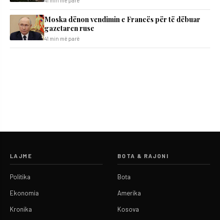
41 min më parë
Moska dënon vendimin e Francës për të dëbuar
gazetaren ruse
41 min më parë
LAJME
BOTA & RAJONI
Politika
Bota
Ekonomia
Amerika
Kronika
Kosova