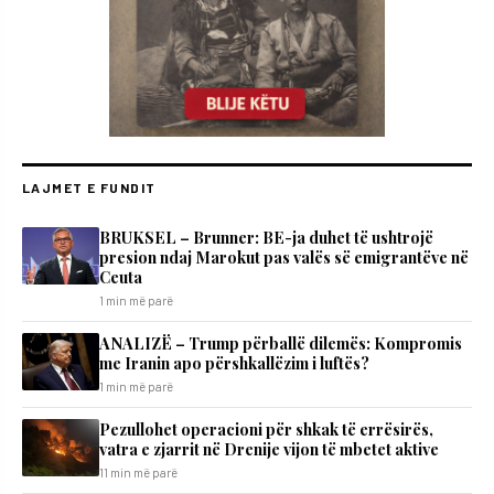
LAJMET E FUNDIT
BRUKSEL – Brunner: BE-ja duhet të ushtrojë
presion ndaj Marokut pas valës së emigrantëve në
Ceuta
1 min më parë
ANALIZË – Trump përballë dilemës: Kompromis
me Iranin apo përshkallëzim i luftës?
1 min më parë
Pezullohet operacioni për shkak të errësirës,
vatra e zjarrit në Drenije vijon të mbetet aktive
11 min më parë