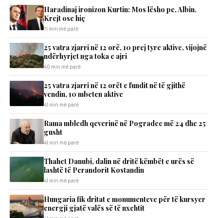
Haradinaj ironizon Kurtin: Mos lësho pe, Albin.
Krejt ose hiç
11 min më parë
25 vatra zjarri në 12 orë, 10 prej tyre aktive, vijojnë
ndërhyrjet nga toka e ajri
40 min më parë
25 vatra zjarri në 12 orët e fundit në të gjithë
vendin, 10 mbeten aktive
41 min më parë
Rama mbledh qeverinë në Pogradec më 24 dhe 25
gusht
41 min më parë
Thahet Danubi, dalin në dritë këmbët e urës së
lashtë të Perandorit Kostandin
41 min më parë
Hungaria fik dritat e monumenteve për të kursyer
energji gjatë valës së të nxehtit