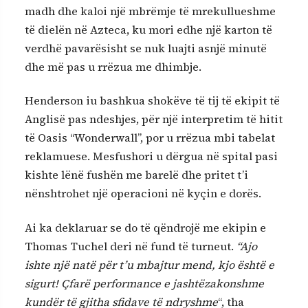
madh dhe kaloi një mbrëmje të mrekullueshme
të dielën në Azteca, ku mori edhe një karton të
verdhë pavarësisht se nuk luajti asnjë minutë
dhe më pas u rrëzua me dhimbje.
Henderson iu bashkua shokëve të tij të ekipit të
Anglisë pas ndeshjes, për një interpretim të hitit
të Oasis “Wonderwall”, por u rrëzua mbi tabelat
reklamuese. Mesfushori u dërgua në spital pasi
kishte lënë fushën me barelë dhe pritet t’i
nënshtrohet një operacioni në kyçin e dorës.
Ai ka deklaruar se do të qëndrojë me ekipin e
Thomas Tuchel deri në fund të turneut.
“Ajo
ishte një natë për t’u mbajtur mend, kjo është e
sigurt! Çfarë performance e jashtëzakonshme
kundër të gjitha sfidave të ndryshme
“, tha