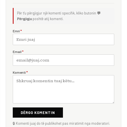
Për t'u përgjigjur një komenti specifik, kliko butonin
💬
Përgjigju
poshtë atij komenti.
Emri
*
Email
*
Komenti
*
DËRGO KOMENTIN
🔒 Komenti juaj do të publikohet pas miratimit nga moderatori.