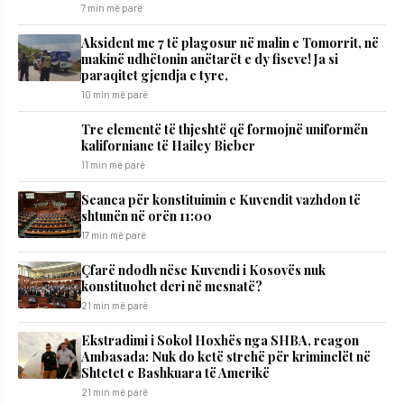
7 min më parë
Aksident me 7 të plagosur në malin e Tomorrit, në
makinë udhëtonin anëtarët e dy fiseve! Ja si
paraqitet gjendja e tyre,
10 min më parë
Tre elementë të thjeshtë që formojnë uniformën
kaliforniane të Hailey Bieber
11 min më parë
Seanca për konstituimin e Kuvendit vazhdon të
shtunën në orën 11:00
17 min më parë
Çfarë ndodh nëse Kuvendi i Kosovës nuk
konstituohet deri në mesnatë?
21 min më parë
Ekstradimi i Sokol Hoxhës nga SHBA, reagon
Ambasada: Nuk do ketë strehë për kriminelët në
Shtetet e Bashkuara të Amerikë
21 min më parë