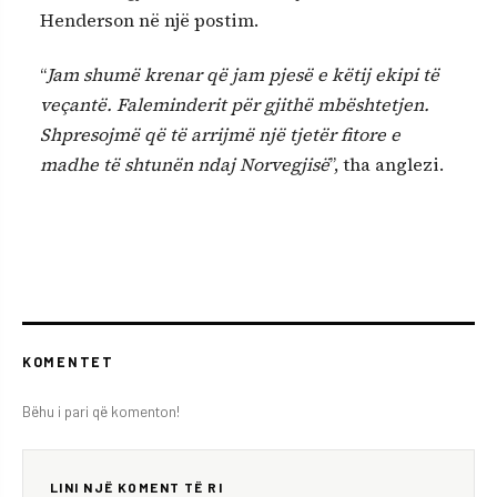
Henderson në një postim.
“
Jam shumë krenar që jam pjesë e këtij ekipi të
veçantë. Faleminderit për gjithë mbështetjen.
Shpresojmë që të arrijmë një tjetër fitore e
madhe të shtunën ndaj Norvegjisë
”, tha anglezi.
KOMENTET
Bëhu i pari që komenton!
LINI NJË KOMENT TË RI