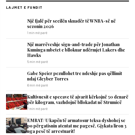
LAJMET E FUNDIT
Një fjalë për secilën skuadër të WNBA-së në
sezonin 2026
1 min më parë
Një marrëveshje sign-and-trade për Jonathan
Kuminga mbetet e bllokuar ndërmjet Lakers dhe
Hawks
5 min më parë
Gabe Speier pezullohet tre ndeshje pas qëllimit
ndaj Gleyber Torres
6 min më parë
Kultivuesit e specave të ajvarit kërkojnë 50 denarë
për kilogram, vazhdojnë bllokadat në Strumicë
7 min më parë
EMRAT/ U kapën të armatosur teksa dyshohej se
po përgatisnin atentat me pagesë, Gjykata liron 3
nga pesë të arrestuarit!