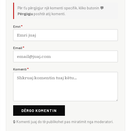
Për t'u përgjigjur një komenti specifik, kliko butonin
💬
Përgjigju
poshtë atij komenti.
Emri
*
Email
*
Komenti
*
DËRGO KOMENTIN
🔒 Komenti juaj do të publikohet pas miratimit nga moderatori.