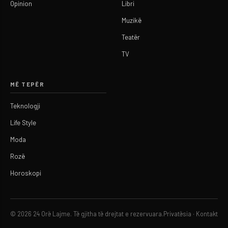
Opinion
Libri
Muzikë
Teatër
TV
MË TEPËR
Teknologji
Life Style
Moda
Rozë
Horoskopi
© 2026 24 Orë Lajme. Të gjitha të drejtat e rezervuara.
Privatësia
·
Kontakt