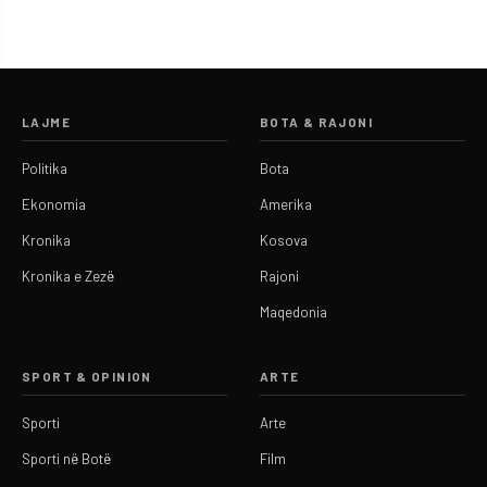
LAJME
BOTA & RAJONI
Politika
Bota
Ekonomia
Amerika
Kronika
Kosova
Kronika e Zezë
Rajoni
Maqedonia
SPORT & OPINION
ARTE
Sporti
Arte
Sporti në Botë
Film