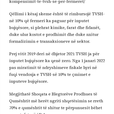
kompensimit-te-tvsh-se-per-fermeret/
Qëllimi i kësaj skeme është të rimbursojë TVSH-
në 10% që fermeri ka paguar për inputet
bujqësore, si plehrat kimike, farat dhe fidanët,
duke ulur kostot e prodhimit dhe duke nxitur
formalizimin e transaksioneve në sektor.
Prej vitit 2019 deri në dhjetor 2021 TVSH-ja për
inputet bujqësore ka qenë zero. Nga 1 janari 2022
pas miratimit të ndryshimeve fiskale hyri në
fuqi vendosja e TVSH-së 10% te çmimet e
inputeve bujqësore.
Megjithatë Shoqata e Blegtorëve Prodhues të
Qumështit më herët ngriti shqetësimin se rreth
70% e qumështit të shitur te përpunuesit bëhet