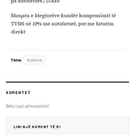
pa autofaturë./ D.Azo
Shoqata e blegtorëve kundër kompensimit të
TVSH-së 10% me autofaturë, por me faturim
direkt
Tema:
kryesore
KOMENTET
Bëhu i pari që komenton!
LINI NJË KOMENT TË RI