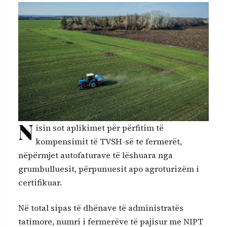
N
isin sot aplikimet për përfitim të
kompensimit të TVSH-së te fermerët,
nëpërmjet autofaturave të lëshuara nga
grumbulluesit, përpunuesit apo agroturizëm i
certifikuar.
Në total sipas të dhënave të administratës
tatimore, numri i fermerëve të pajisur me NIPT