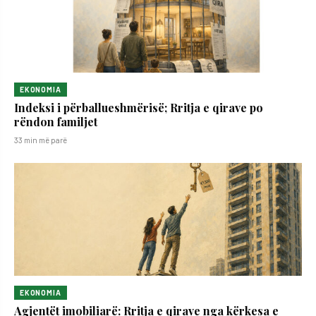
EKONOMIA
Indeksi i përballueshmërisë; Rritja e qirave po
rëndon familjet
33 min më parë
EKONOMIA
Agjentët imobiliarë: Rritja e qirave nga kërkesa e