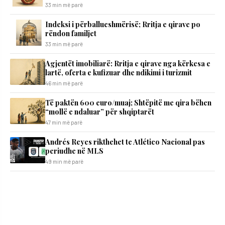
33 min më parë
Indeksi i përballueshmërisë; Rritja e qirave po
rëndon familjet
33 min më parë
Agjentët imobiliarë: Rritja e qirave nga kërkesa e
lartë, oferta e kufizuar dhe ndikimi i turizmit
46 min më parë
Të paktën 600 euro/muaj; Shtëpitë me qira bëhen
“mollë e ndaluar” për shqiptarët
47 min më parë
Andrés Reyes rikthehet te Atlético Nacional pas
periudhe në MLS
49 min më parë