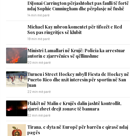
DiJonai Carrington përjashtohet pas faulli të fortë
ndaj Sophie Cunningham dhe përplasje në fushë
14 min më parë
Michael Kay mbron komentet për tifozët e Red
Sox pas ringritjes së klubit
19 min më parë
Ministri Lamallari në Krujë: Policia ka arrestuar
autorin e zjarrvënies së qëllimshme
20 min më parë
Turneu i Street Hockey mbyll Fiesta de Hockey në
Puerto Rico dhe nxit interesin për sportin në San
Juan
22 min më parë
Flakët në Malin e Krujës dalin jashtë kontrollit,
zjarri zbret drejt zonave të banuara
32 min më parë
Tirana, e dyta në Europë për barrën e qirasë ndaj
pagës