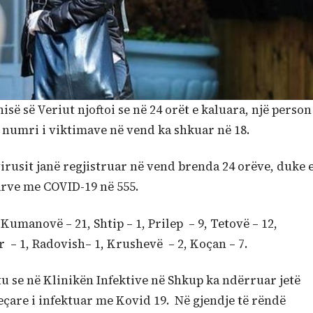
së së Veriut njoftoi se në 24 orët e kaluara, një person
numri i viktimave në vend ka shkuar në 18.
virusit janë regjistruar në vend brenda 24 orëve, duke 
arve me COVID-19 në 555.
Kumanovë – 21, Shtip – 1, Prilep – 9, Tetovë – 12,
ar – 1, Radovish– 1, Krushevë – 2, Koçan – 7.
u se në Klinikën Infektive në Shkup ka ndërruar jetë
eçare i infektuar me Kovid 19. Në gjendje të rëndë