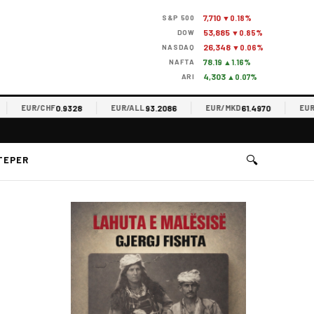
7,710
S&P 500
▼0.18%
53,885
DOW
▼0.85%
26,348
NASDAQ
▼0.06%
78.19
NAFTA
▲1.16%
4,303
ARI
▲0.07%
0.9328
93.2086
61.4970
EUR/CHF
EUR/ALL
EUR/MKD
EUR/RS
🔍
TEPER