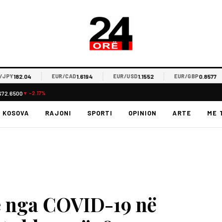
182.04
1.6194
1.1552
0.8577
EUR/CAD
EUR/USD
EUR/GBP
$72.6500
▼ -2.17%
KOSOVA
RAJONI
SPORTI
OPINION
ARTE
ME 
e nga COVID-19 në