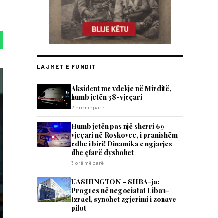
LAJMET E FUNDIT
Aksident me vdekje në Mirditë,
humb jetën 38-vjeçari
2 orë më parë
Humb jetën pas një sherri 69-
vjeçari në Roskovec, i pranishëm
edhe i biri! Dinamika e ngjarjes
dhe çfarë dyshohet
3 orë më parë
UASHINGTON – SHBA-ja:
Progres në negociatat Liban-
Izrael, synohet zgjerimi i zonave
pilot