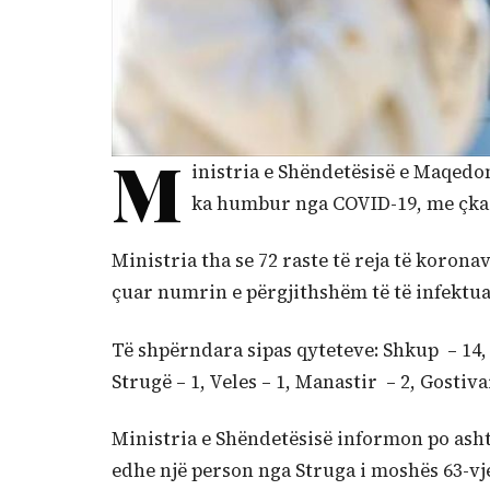
M
inistria e Shëndetësisë e Maqedoni
ka humbur nga COVID-19, me çka 
Ministria tha se 72 raste të reja të korona
çuar numrin e përgjithshëm të të infektu
Të shpërndara sipas qyteteve: Shkup – 14, 
Strugë – 1, Veles – 1, Manastir – 2, Gostiv
Ministria e Shëndetësisë informon po asht
edhe një person nga Struga i moshës 63-vj