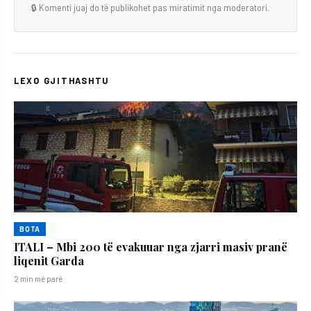
🔒 Komenti juaj do të publikohet pas miratimit nga moderatori.
LEXO GJITHASHTU
BOTA
ITALI – Mbi 200 të evakuuar nga zjarri masiv pranë
liqenit Garda
2 min më parë