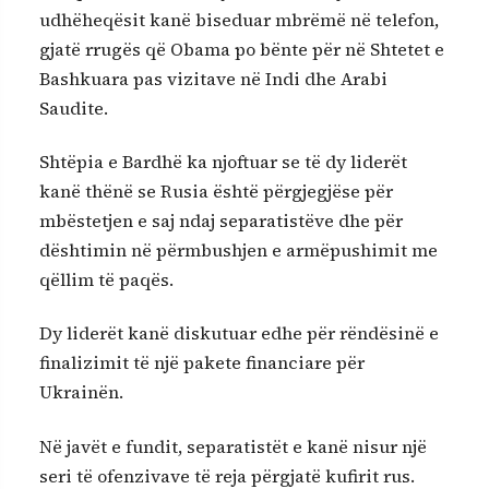
udhëheqësit kanë biseduar mbrëmë në telefon,
gjatë rrugës që Obama po bënte për në Shtetet e
Bashkuara pas vizitave në Indi dhe Arabi
Saudite.
Shtëpia e Bardhë ka njoftuar se të dy liderët
kanë thënë se Rusia është përgjegjëse për
mbëstetjen e saj ndaj separatistëve dhe për
dështimin në përmbushjen e armëpushimit me
qëllim të paqës.
Dy liderët kanë diskutuar edhe për rëndësinë e
finalizimit të një pakete financiare për
Ukrainën.
Në javët e fundit, separatistët e kanë nisur një
seri të ofenzivave të reja përgjatë kufirit rus.