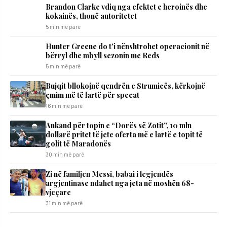
Brandon Clarke vdiq nga efektet e heroinës dhe
kokainës, thonë autoritetet
5 min më parë
Hunter Greene do t’i nënshtrohet operacionit në
bërryl dhe mbyll sezonin me Reds
5 min më parë
Bujqit bllokojnë qendrën e Strumicës, kërkojnë
çmim më të lartë për specat
16 min më parë
Ankand për topin e “Dorës së Zotit”, 10 mln
dollarë pritet të jete oferta më e lartë e topit të
golit të Maradonës
30 min më parë
Zi në familjen Messi, babai i legjendës
argjentinase ndahet nga jeta në moshën 68-
vjeçare
31 min më parë