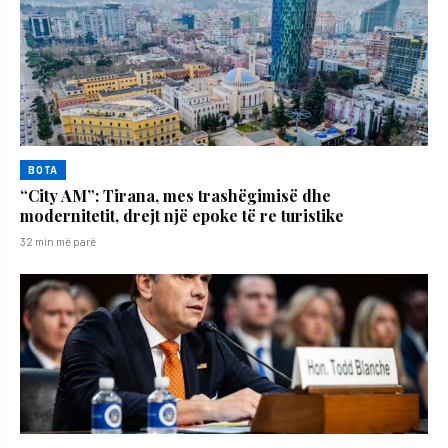
BOTA
“City AM”: Tirana, mes trashëgimisë dhe
modernitetit, drejt një epoke të re turistike
32 min më parë