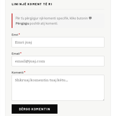
LINI NJË KOMENT TË RI
Për t'u përgjigjur një komenti specifik, kliko butonin
💬
Përgjigju
poshtë atij komenti.
Emri
*
Email
*
Komenti
*
DËRGO KOMENTIN