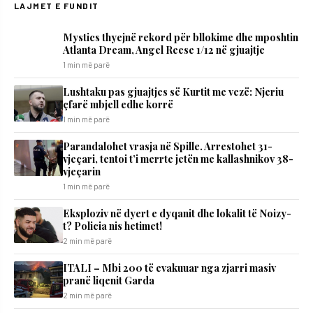
LAJMET E FUNDIT
Mystics thyejnë rekord për bllokime dhe mposhtin
Atlanta Dream, Angel Reese 1/12 në gjuajtje
1 min më parë
​Lushtaku pas gjuajtjes së Kurtit me vezë: Njeriu
çfarë mbjell edhe korrë
1 min më parë
Parandalohet vrasja në Spille. Arrestohet 31-
vjeçari, tentoi t’i merrte jetën me kallashnikov 38-
vjeçarin
1 min më parë
Eksploziv në dyert e dyqanit dhe lokalit të Noizy-
t? Policia nis hetimet!
2 min më parë
ITALI – Mbi 200 të evakuuar nga zjarri masiv
pranë liqenit Garda
2 min më parë