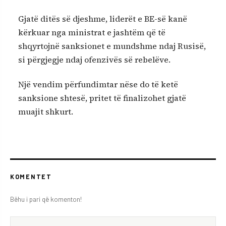
Gjatë ditës së djeshme, liderët e BE-së kanë
kërkuar nga ministrat e jashtëm që të
shqyrtojnë sanksionet e mundshme ndaj Rusisë,
si përgjegje ndaj ofenzivës së rebelëve.
Një vendim përfundimtar nëse do të ketë
sanksione shtesë, pritet të finalizohet gjatë
muajit shkurt.
KOMENTET
Bëhu i pari që komenton!