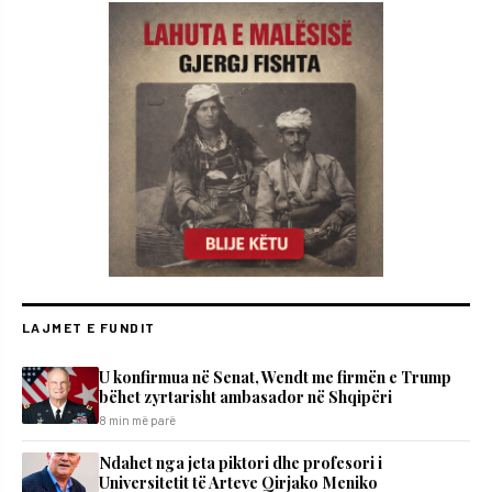
LAJMET E FUNDIT
U konfirmua në Senat, Wendt me firmën e Trump
bëhet zyrtarisht ambasador në Shqipëri
8 min më parë
Ndahet nga jeta piktori dhe profesori i
Universitetit të Arteve Qirjako Meniko