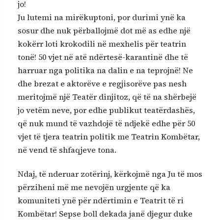
jo!
Ju lutemi na mirëkuptoni, por durimi ynë ka
sosur dhe nuk përballojmë dot më as edhe një
kokërr loti krokodili në mexhelis për teatrin
tonë! 50 vjet në atë ndërtesë-karantinë dhe të
harruar nga politika na dalin e na teprojnë! Ne
dhe brezat e aktorëve e regjisorëve pas nesh
meritojmë një Teatër dinjitoz, që të na shërbejë
jo vetëm neve, por edhe publikut teatërdashës,
që nuk mund të vazhdojë të ndjekë edhe për 50
vjet të tjera teatrin politik me Teatrin Kombëtar,
në vend të shfaqjeve tona.
Ndaj, të nderuar zotërinj, kërkojmë nga Ju të mos
përziheni më me nevojën urgjente që ka
komuniteti ynë për ndërtimin e Teatrit të ri
Kombëtar! Sepse boll dekada janë djegur duke