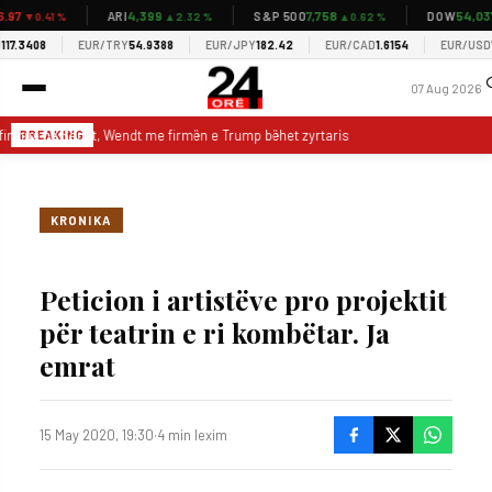
7
4,399
7,758
54,037
ARI
S&P 500
DOW
▼0.41 %
▲2.32 %
▲0.62 %
▲
.3408
EUR/TRY
54.9388
EUR/JPY
182.42
EUR/CAD
1.6154
EUR/USD
1.15
07 Aug 2026
irmua në Senat, Wendt me firmën e Trump bëhet zyrtarisht ambasador në Shqipë
BREAKING
KRONIKA
Peticion i artistëve pro projektit
për teatrin e ri kombëtar. Ja
emrat
15 May 2020, 19:30
·
4 min lexim