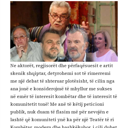
Ne aktorët, regjisorët dhe përfaqësuesit e artit
skenik shqiptar, detyrohemi sot të rimerremi
me një debat të shteruar plotësisht, të cilin nga
ana jonë e konsiderojmë të mbyllur me sukses
në emër të interesit kombëtar dhe të interesit të
komunitetit tonë! Me anë të këtij peticioni
publik, nuk duam të flasim më për nevojën e
lashtë që komuniteti ynë ka për një Teatër të ri
Kombëtar, modern dhe bashkëkohor, i cili duhet