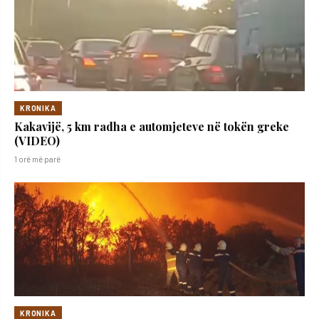
KRONIKA
Kakavijë, 5 km radha e automjeteve në tokën greke
(VIDEO)
1 orë më parë
KRONIKA