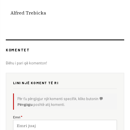
Alfred Trebicka
KOMENTET
Bëhu i pari që komenton!
LINI NJË KOMENT TË RI
Për t'u përgjigjur një komenti specifik, kliko butonin
💬
Përgjigju
poshtë atij komenti.
Emri
*