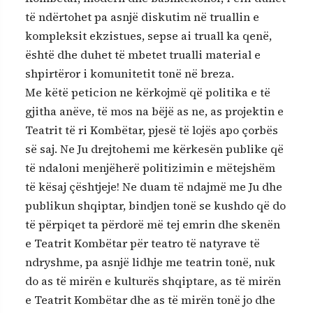
të ndërtohet pa asnjë diskutim në truallin e
kompleksit ekzistues, sepse ai truall ka qenë,
është dhe duhet të mbetet trualli material e
shpirtëror i komunitetit tonë në breza.
Me këtë peticion ne kërkojmë që politika e të
gjitha anëve, të mos na bëjë as ne, as projektin e
Teatrit të ri Kombëtar, pjesë të lojës apo çorbës
së saj. Ne Ju drejtohemi me kërkesën publike që
të ndaloni menjëherë politizimin e mëtejshëm
të kësaj çështjeje! Ne duam të ndajmë me Ju dhe
publikun shqiptar, bindjen tonë se kushdo që do
të përpiqet ta përdorë më tej emrin dhe skenën
e Teatrit Kombëtar për teatro të natyrave të
ndryshme, pa asnjë lidhje me teatrin tonë, nuk
do as të mirën e kulturës shqiptare, as të mirën
e Teatrit Kombëtar dhe as të mirën tonë jo dhe