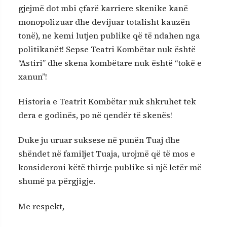
gjejmë dot mbi çfarë karriere skenike kanë
monopolizuar dhe devijuar totalisht kauzën
tonë), ne kemi lutjen publike që të ndahen nga
politikanët! Sepse Teatri Kombëtar nuk është
“Astiri” dhe skena kombëtare nuk është “tokë e
xanun”!
Historia e Teatrit Kombëtar nuk shkruhet tek
dera e godinës, po në qendër të skenës!
Duke ju uruar suksese në punën Tuaj dhe
shëndet në familjet Tuaja, urojmë që të mos e
konsideroni këtë thirrje publike si një letër më
shumë pa përgjigje.
Me respekt,