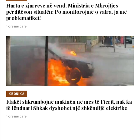
Harta e zjarreve në vend, Ministria e Mbrojtjes
përditëson situatën: Po monitorojmë 9 vatra, ja më
problematiket!
1 orë më parë
KRONIKA
Flakët shkrumbojnë makinën në mes të Fierit, nuk ka
të lënduar! Shkak dyshohet një shkëndijë elektrike
1 orë më parë