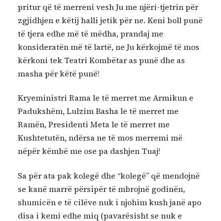
pritur që të merreni vesh Ju me njëri-tjetrin për
zgjidhjen e këtij halli jetik për ne. Keni boll punë
të tjera edhe më të mëdha, prandaj me
konsideratën më të lartë, ne Ju kërkojmë të mos
kërkoni tek Teatri Kombëtar as punë dhe as
masha për këtë punë!
Kryeministri Rama le të merret me Armikun e
Padukshëm, Lulzim Basha le të merret me
Ramën, Presidenti Meta le të merret me
Kushtetutën, ndërsa ne të mos merremi më
nëpër këmbë me ose pa dashjen Tuaj!
Sa për ata pak kolegë dhe “kolegë” që mendojnë
se kanë marrë përsipër të mbrojnë godinën,
shumicën e të cilëve nuk i njohim kush janë apo
disa i kemi edhe miq (pavarësisht se nuk e