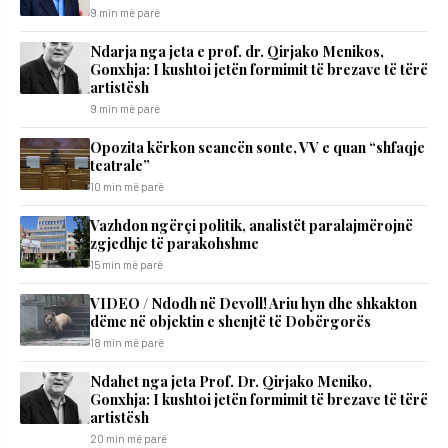
9 min më parë
Ndarja nga jeta e prof. dr. Qirjako Menikos,
Gonxhja: I kushtoi jetën formimit të brezave të tërë
artistësh
9 min më parë
Opozita kërkon seancën sonte, VV e quan “shfaqje
teatrale”
10 min më parë
Vazhdon ngërçi politik, analistët paralajmërojnë
zgjedhje të parakohshme
15 min më parë
VIDEO / Ndodh në Devoll! Ariu hyn dhe shkakton
dëme në objektin e shenjtë të Dobërgorës
18 min më parë
Ndahet nga jeta Prof. Dr. Qirjako Meniko,
Gonxhja: I kushtoi jetën formimit të brezave të tërë
artistësh
20 min më parë