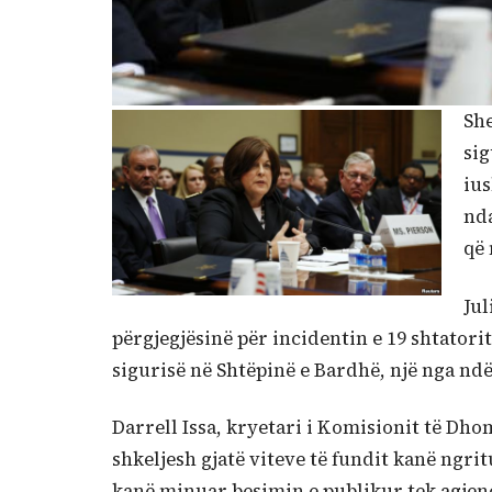
She
sig
ius
nda
që 
Jul
përgjegjësinë për incidentin e 19 shtator
sigurisë në Shtëpinë e Bardhë, një nga nd
Darrell Issa, kryetari i Komisionit të Dho
shkeljesh gjatë viteve të fundit kanë ngri
kanë minuar besimin e publikur tek agjenc