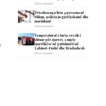
26 min më parë
Privohen nga liria 4 persona në
Shkup, policia ju gjeti kokainë dhe
mariuhanë
29 min më parë
Temperaturat e larta, rrezik i
shtuar për zjarret, 2 mjete
zjarrfikëse në gatishmëri në
ë
Labinot-Fushë dhe Bradashesh
38 min më parë