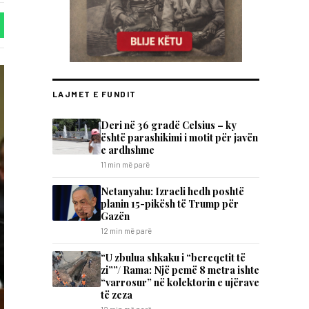
LAJMET E FUNDIT
Deri në 36 gradë Celsius – ky
është parashikimi i motit për javën
e ardhshme
11 min më parë
Netanyahu: Izraeli hedh poshtë
planin 15-pikësh të Trump për
Gazën
12 min më parë
“U zbulua shkaku i “bereqetit të
zi””/ Rama: Një pemë 8 metra ishte
“varrosur” në kolektorin e ujërave
të zeza