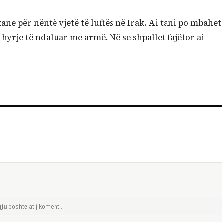
ne për nëntë vjetë të luftës në Irak. Ai tani po mbahet
hyrje të ndaluar me armë. Në se shpallet fajëtor ai
gju
poshtë atij komenti.