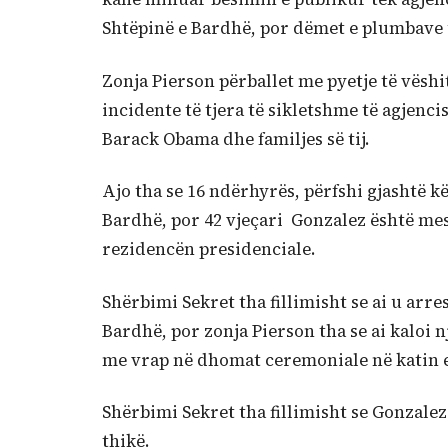
Shtëpinë e Bardhë, por dëmet e plumbave 
Zonja Pierson përballet me pyetje të vëshit
incidente të tjera të sikletshme të agjenci
Barack Obama dhe familjes së tij.
Ajo tha se 16 ndërhyrës, përfshi gjashtë k
Bardhë, por 42 vjeçari Gonzalez është mesa
rezidencën presidenciale.
Shërbimi Sekret tha fillimisht se ai u arr
Bardhë, por zonja Pierson tha se ai kaloi 
me vrap në dhomat ceremoniale në katin e 
Shërbimi Sekret tha fillimisht se Gonzalez
thikë.