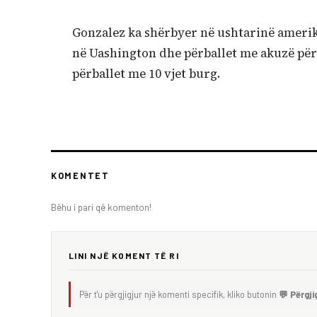
Gonzalez ka shërbyer në ushtarinë amerika
në Uashington dhe përballet me akuzë për 
përballet me 10 vjet burg.
KOMENTET
Bëhu i pari që komenton!
LINI NJË KOMENT TË RI
Për t'u përgjigjur një komenti specifik, kliko butonin
💬 Përgji