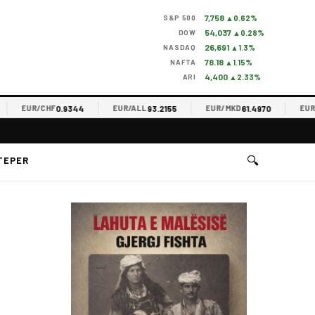
7,758
S&P 500
▲0.62%
54,037
DOW
▲0.28%
26,691
NASDAQ
▲1.3%
78.18
NAFTA
▲1.15%
4,400
ARI
▲2.33%
0.9344
93.2155
61.4970
EUR/CHF
EUR/ALL
EUR/MKD
EUR/RS
🔍
TEPER