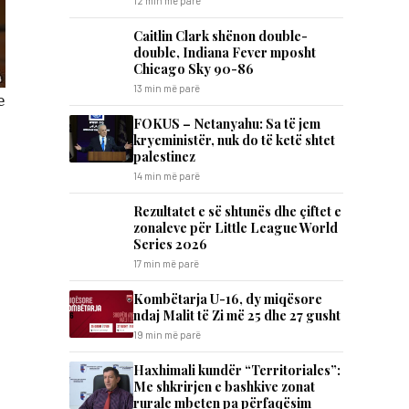
12 min më parë
Caitlin Clark shënon double-
double, Indiana Fever mposht
Chicago Sky 90-86
13 min më parë
e
FOKUS – Netanyahu: Sa të jem
kryeministër, nuk do të ketë shtet
palestinez
14 min më parë
Rezultatet e së shtunës dhe çiftet e
zonaleve për Little League World
Series 2026
17 min më parë
Kombëtarja U-16, dy miqësore
ndaj Malit të Zi më 25 dhe 27 gusht
19 min më parë
Haxhimali kundër “Territoriales”:
Me shkrirjen e bashkive zonat
rurale mbeten pa përfaqësim