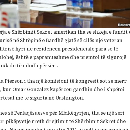
fja e Shërbimit Sekret amerikan tha se shkeja e fundit 
urisë në Shtëpinë e Bardhë gjatë së cilës një veteran
htrisë hyri në rezidencën presidenciale para se të
lohej, është e papranueshme dhe premtoi të sigurojë
nuk do të ndodh përsëri.
ia Pierson i tha një komisioni të kongresit sot se merr
it, kur Omar Gonzalez kapërceu gardhin dhe i shpëtoi
ërtesat më të sigurta në Uashington.
mës së Përfaqësuesve për Mbikëqyrjen, tha se një seri
tur pikëpyetje rreth drejtimit të Shërbimit Sekret dhe
ia. Në një incident në vitin 2011, u qëllua me armë në