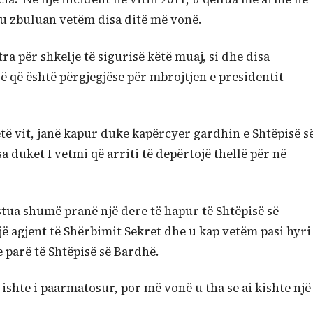
u zbuluan vetëm disa ditë më vonë.
ra për shkelje të sigurisë këtë muaj, si dhe disa
së që është përgjegjëse për mbrojtjen e presidentit
ëtë vit, janë kapur duke kapërcyer gardhin e Shtëpisë s
 duket I vetmi që arriti të depërtojë thellë për në
estua shumë pranë një dere të hapur të Shtëpisë së
një agjent të Shërbimit Sekret dhe u kap vetëm pasi hyri
parë të Shtëpisë së Bardhë.
 ishte i paarmatosur, por më vonë u tha se ai kishte një