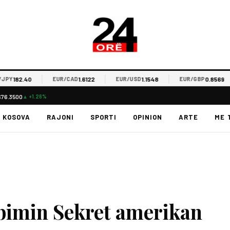
182.40
1.6122
1.1548
0.8569
EUR/CAD
EUR/USD
EUR/GBP
$76.3500
▲ +1.26%
KOSOVA
RAJONI
SPORTI
OPINION
ARTE
ME 
bimin Sekret amerikan