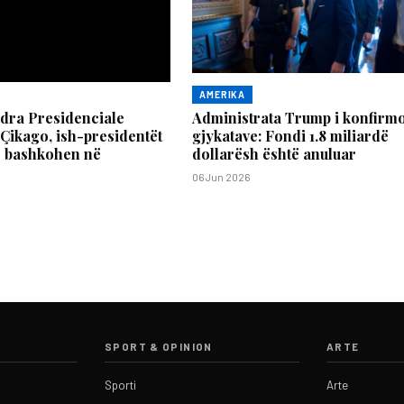
AMERIKA
dra Presidenciale
Administrata Trump i konfirm
Çikago, ish-presidentët
gjykatave: Fondi 1.8 miliardë
 bashkohen në
dollarësh është anuluar
06 Jun 2026
SPORT & OPINION
ARTE
Sporti
Arte