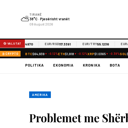
TIRANË
⛅
38°C · Pjesërisht vranët
09 August 2026
💱 VALUTAT
61.4970
117.3391
55.1236
EUR/MKD
EUR/RSD
EUR/TRY
EUR/JPY
BTC
$64,939
ETH
$1,918
XRP
$1.0365
SOL
₿ CRYPTO
▼ -0.12%
▼ -0.12%
▼ -0.38%
POLITIKA
EKONOMIA
KRONIKA
BOTA
AMERIKA
Problemet me Shër