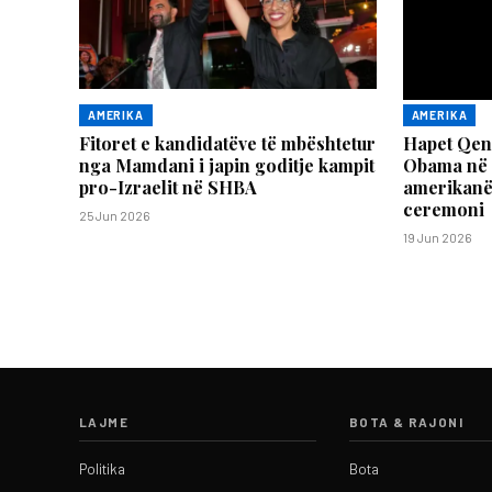
AMERIKA
AMERIKA
Fitoret e kandidatëve të mbështetur
Hapet Qen
nga Mamdani i japin goditje kampit
Obama në 
pro-Izraelit në SHBA
amerikanë
ceremoni
25 Jun 2026
19 Jun 2026
LAJME
BOTA & RAJONI
Politika
Bota