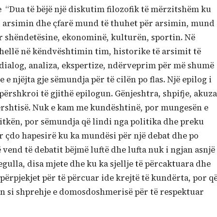
e “Dua të bëjë një diskutim filozofik të mërzitshëm ku
r arsimin dhe çfarë mund të thuhet për arsimin, mund
ër shëndetësine, ekonominë, kulturën, sportin. Në
ellë në këndvështimin tim, historike të arsimit të
 dialog, analiza, ekspertize, ndërveprim për më shumë
te e njëjta gje sëmundja për të cilën po flas. Një epilog i
ërshkroi të gjithë epilogun. Gënjeshtra, shpifje, akuza
dërshtisë. Nuk e kam me kundështinë, por mungesën e
litkën, por sëmundja që lindi nga politika dhe preku
ur çdo hapesirë ku ka mundësi për një debat dhe po
ë vend të debatit bëjmë luftë dhe lufta nuk i ngjan asnjë
egulla, disa mjete dhe ku ka sjellje të përcaktuara dhe
përpjekjet për të përcuar ide krejtë të kundërta, por q
n si shprehje e domosdoshmerisë për të respektuar