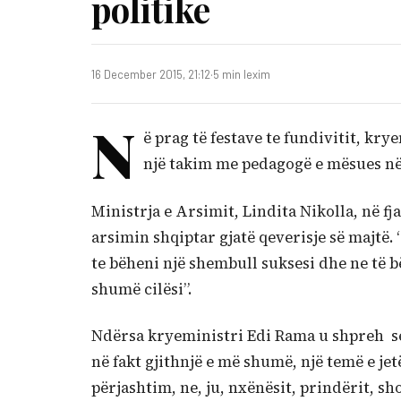
politike
16 December 2015, 21:12
·
5 min lexim
N
ë prag të festave te fundivitit, kr
një takim me pedagogë e mësues në
Ministrja e Arsimit, Lindita Nikolla, në fj
arsimin shqiptar gjatë qeverisje së majtë. 
te bëheni një shembull suksesi dhe ne të
shumë cilësi”.
Ndërsa kryeministri Edi Rama u shpreh se
në fakt gjithnjë e më shumë, një temë e jet
përjashtim, ne, ju, nxënësit, prindërit, sh