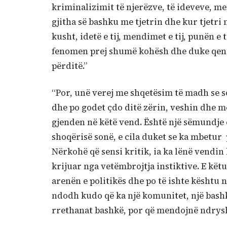
kriminalizimit të njerëzve, të ideveve, m
gjitha së bashku me tjetrin dhe kur tjetri
kusht, idetë e tij, mendimet e tij, punën e 
fenomen prej shumë kohësh dhe duke qenë 
përditë.”
“Por, unë verej me shqetësim të madh se so
dhe po godet çdo ditë zërin, veshin dhe m
gjenden në këtë vend. Është një sëmundje 
shoqërisë sonë, e cila duket se ka mbetur 
Nërkohë që sensi kritik, ia ka lënë vendin
krijuar nga vetëmbrojtja instiktive. E kët
arenën e politikës dhe po të ishte kështu nu
ndodh kudo që ka një komunitet, një bashk
rrethanat bashkë, por që mendojnë ndryshe