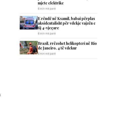
mjete elektrike
6 min më parë
E rëndë në Ksamil, babai përplas
aksidentalisht për vdekje vajzën e
tij 4-vjeçare
6 min më parë
Brazil, rrëzohet helikopteri në Rio
de Janeiro, 4 të vdekur
6 min më parë
ë