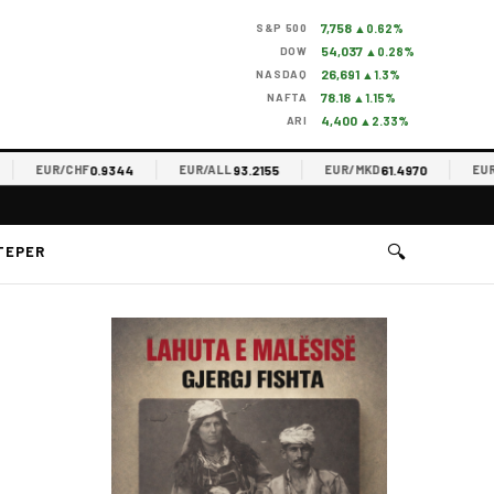
7,758
S&P 500
▲0.62%
54,037
DOW
▲0.28%
26,691
NASDAQ
▲1.3%
78.18
NAFTA
▲1.15%
4,400
ARI
▲2.33%
0.9344
93.2155
61.4970
EUR/CHF
EUR/ALL
EUR/MKD
EUR/R
🔍
TEPER