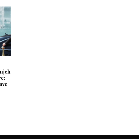
 njeh
re:
save