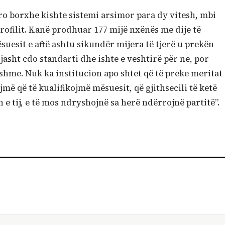
ro borxhe kishte sistemi arsimor para dy vitesh, mbi
rofilit. Kanë prodhuar 177 mijë nxënës me dije të
uesit e aftë ashtu sikundër mijera të tjerë u prekën
jasht cdo standarti dhe ishte e veshtirë për ne, por
shme. Nuk ka institucion apo shtet që të preke meritat
më që të kualifikojmë mësuesit, që gjithsecili të ketë
in e tij, e të mos ndryshojnë sa herë ndërrojnë partitë”.