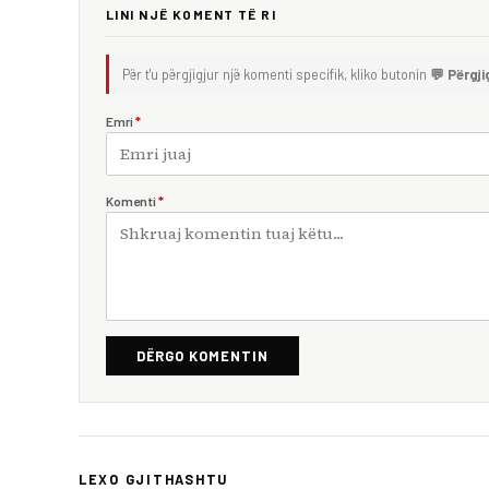
LINI NJË KOMENT TË RI
Për t'u përgjigjur një komenti specifik, kliko butonin
💬 Përgji
Emri
*
Komenti
*
DËRGO KOMENTIN
LEXO GJITHASHTU