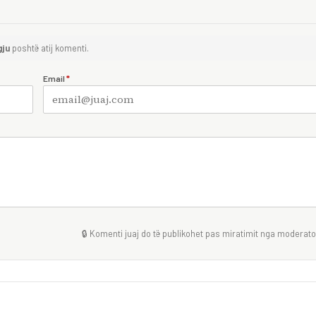
gju
poshtë atij komenti.
Email
*
🔒 Komenti juaj do të publikohet pas miratimit nga moderator