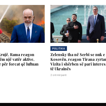
POLITIKA
Krujë, Rama reagon
Zelensky tha në Serbi se nuk e
ëm një vatër aktive,
Kosovën, reagon Tirana zyrta
 për forcat që luftuan
Vizita i shërben së pari intere
të Ukrainës
2 orë më parë