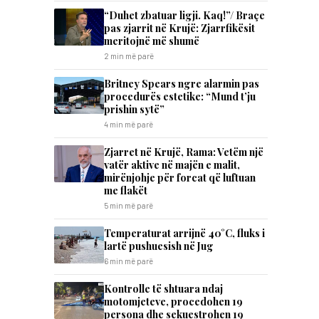
“Duhet zbatuar ligji. Kaq!”/ Braçe
pas zjarrit në Krujë: Zjarrfikësit
meritojnë më shumë
2 min më parë
Britney Spears ngre alarmin pas
procedurës estetike: “Mund t’ju
prishin sytë”
4 min më parë
Zjarret në Krujë, Rama: Vetëm një
vatër aktive në majën e malit,
mirënjohje për forcat që luftuan
me flakët
5 min më parë
Temperaturat arrijnë 40°C, fluks i
lartë pushuesish në Jug
6 min më parë
Kontrolle të shtuara ndaj
motomjeteve, procedohen 19
persona dhe sekuestrohen 19