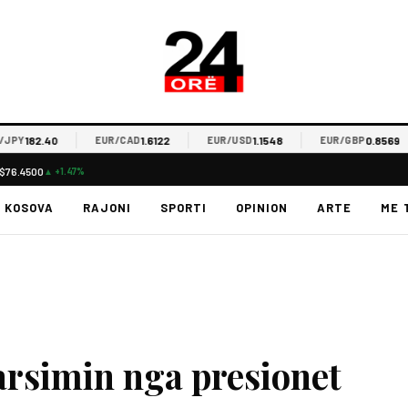
182.40
1.6122
1.1548
0.8569
Y
EUR/CAD
EUR/USD
EUR/GBP
$76.4500
▲ +1.47%
KOSOVA
RAJONI
SPORTI
OPINION
ARTE
ME 
arsimin nga presionet