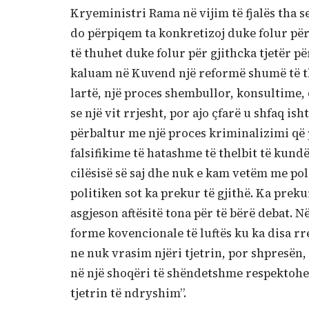
Kryeministri Rama në vijim të fjalës tha s
do përpiqem ta konkretizoj duke folur pë
të thuhet duke folur për gjithcka tjetër p
kaluam në Kuvend një reformë shumë të th
lartë, një proces shembullor, konsultime,
se një vit rrjesht, por ajo çfarë u shfaq ish
përbaltur me një proces kriminalizimi që p
falsifikime të hatashme të thelbit të kun
cilësisë së saj dhe nuk e kam vetëm me po
politiken sot ka prekur të gjithë. Ka prek
asgjeson aftësitë tona për të bërë debat. N
forme kovencionale të luftës ku ka disa rr
ne nuk vrasim njëri tjetrin, por shpresën, 
në një shoqëri të shëndetshme respektohe
tjetrin të ndryshim”.