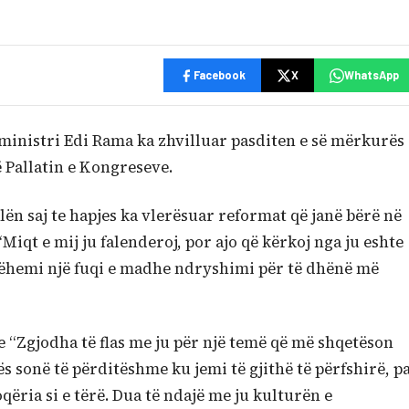
Facebook
X
WhatsApp
yeministri Edi Rama ka zhvilluar pasditen e së mërkurës
 Pallatin e Kongreseve.
alën saj te hapjes ka vlerësuar reformat që janë bërë në
“Miqt e mij ju falenderoj, por ajo që kërkoj nga ju eshte
 bëhemi një fuqi e madhe ndryshimi për të dhënë më
 “Zgjodha të flas me ju për një temë që më shqetëson
ës sonë të përditëshme ku jemi të gjithë të përfshirë, p
oqëria si e tërë. Dua të ndajë me ju kulturën e