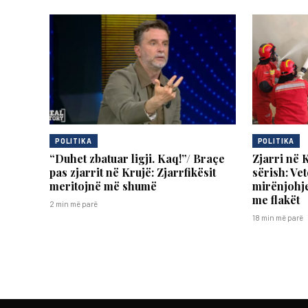
POLITIKA
POLITIKA
“Duhet zbatuar ligji. Kaq!”/ Braçe
Zjarri në 
pas zjarrit në Krujë: Zjarrfikësit
sërish: Vet
meritojnë më shumë
mirënjohje
me flakët
2 min më parë
18 min më parë