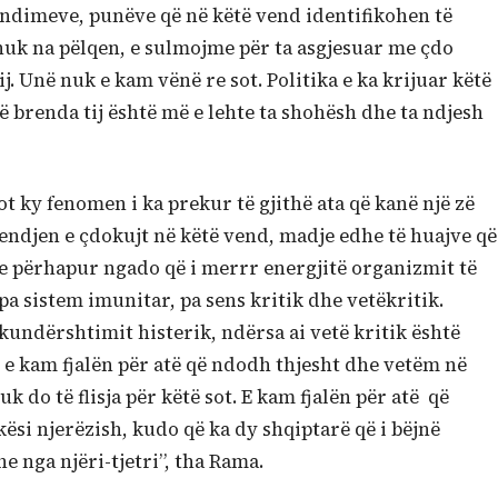
endimeve, punëve që në këtë vend identifikohen të
 nuk na pëlqen, e sulmojme për ta asgjesuar me çdo
tij. Unë nuk e kam vënë re sot. Politika e ka krijuar këtë
brenda tij është më e lehte ta shohësh dhe ta ndjesh
t ky fenomen i ka prekur të gjithë ata që kanë një zë
endjen e çdokujt në këtë vend, madje edhe të huajve që
e përhapur ngado që i merrr energjitë organizmit të
pa sistem imunitar, pa sens kritik dhe vetëkritik.
 kundërshtimit histerik, ndërsa ai vetë kritik është
u e kam fjalën për atë që ndodh thjesht dhe vetëm në
k do të flisja për këtë sot. E kam fjalën për atë që
ësi njerëzish, kudo që ka dy shqiptarë që i bëjnë
 nga njëri-tjetri”, tha Rama.