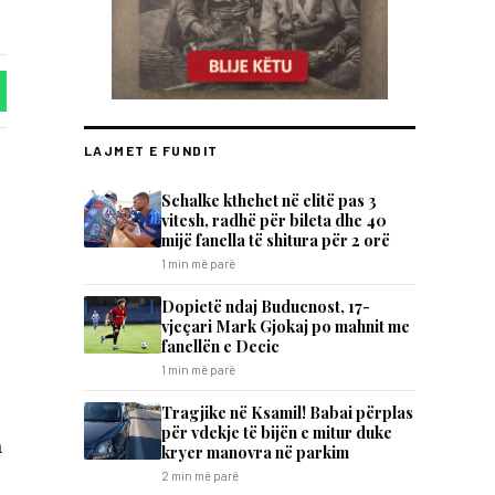
LAJMET E FUNDIT
Schalke kthehet në elitë pas 3
vitesh, radhë për bileta dhe 40
mijë fanella të shitura për 2 orë
1 min më parë
Dopietë ndaj Buducnost, 17-
vjeçari Mark Gjokaj po mahnit me
fanellën e Decic
1 min më parë
Tragjike në Ksamil! Babai përplas
për vdekje të bijën e mitur duke
a
kryer manovra në parkim
2 min më parë