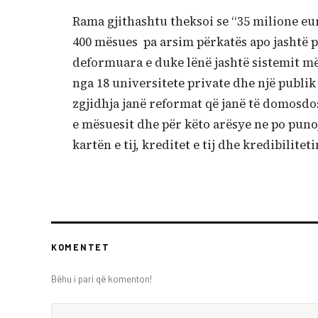
Rama gjithashtu theksoi se “35 milione eu
400 mësues pa arsim përkatës apo jashtë p
deformuara e duke lënë jashtë sistemit mës
nga 18 universitete private dhe një publik 
zgjidhja janë reformat që janë të domosdo
e mësuesit dhe për këto arësye ne po punoj
kartën e tij, kreditet e tij dhe kredibilitet
KOMENTET
Bëhu i pari që komenton!