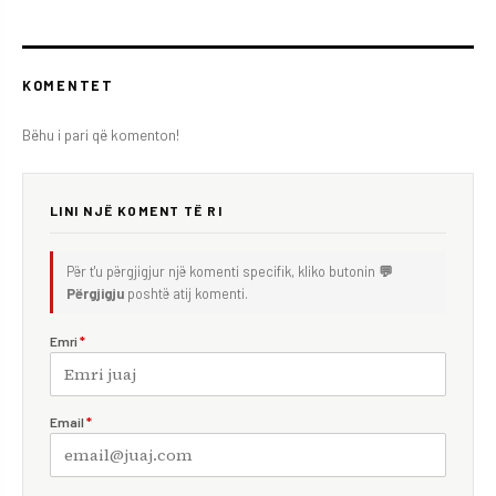
KOMENTET
Bëhu i pari që komenton!
LINI NJË KOMENT TË RI
Për t'u përgjigjur një komenti specifik, kliko butonin
💬
Përgjigju
poshtë atij komenti.
Emri
*
Email
*