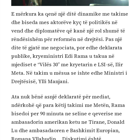
E mërkura ka qenë një ditë dinamike me takime
dhe biseda mes aktorëve kyç të politikës në
vend dhe diplomatëve që kanë një rol shumë të
rëndësishëm për reformën në drejtësi.
Pas një
dite të gjatë me negociata, por edhe deklarata
publike, kryeministri Edi Rama u takua në
mjediset e “Vilës 30” me kryetarin e LSI-së, Ilir
Meta. Në takim u mësua se ishte edhe Ministri i
Drejtësisë, Ylli Manjani.
Ata nuk bënë asnjë deklaratë për mediat,
ndërkohë që para këtij takimi me Metën, Rama
bisedoi per 90 minuta ne seline e qeverise me
ambasadorin amerikan ketu ne Tirane, Donald
Lu dhe ambasadaoren e Bashkimit Europian,
Romana Vllahudin. Diskutimi është