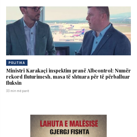
POLITIKA
Ministri Karakaçi inspektim pranë Albcontrol: Numër
rekord fluturimesh, masa të shtuara për të përballuar
fluksin
33 min më parë