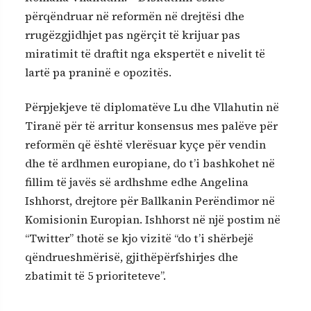
përqëndruar në reformën në drejtësi dhe
rrugëzgjidhjet pas ngërçit të krijuar pas
miratimit të draftit nga ekspertët e nivelit të
lartë pa praninë e opozitës.
Përpjekjeve të diplomatëve Lu dhe Vllahutin në
Tiranë për të arritur konsensus mes palëve për
reformën që është vlerësuar kyçe për vendin
dhe të ardhmen europiane, do t’i bashkohet në
fillim të javës së ardhshme edhe Angelina
Ishhorst, drejtore për Ballkanin Perëndimor në
Komisionin Europian. Ishhorst në një postim në
“Twitter” thotë se kjo vizitë “do t’i shërbejë
qëndrueshmërisë, gjithëpërfshirjes dhe
zbatimit të 5 prioriteteve”.