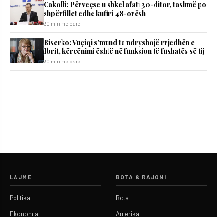
Cakolli: Përveçse u shkel afati 30-ditor, tashmë po
shpërfillet edhe kufiri 48-orësh
30 min më parë
Biserko: Vuçiqi s’mund ta ndryshojë rrjedhën e
Ibrit, kërcënimi është në funksion të fushatës së tij
30 min më parë
LAJME
BOTA & RAJONI
Politika
Bota
Ekonomia
Amerika