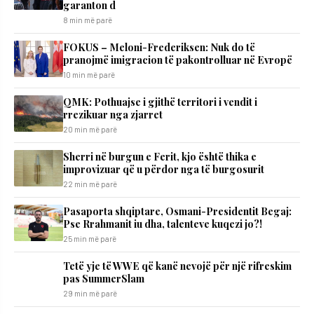
garanton d
8 min më parë
FOKUS – Meloni-Frederiksen: Nuk do të
pranojmë imigracion të pakontrolluar në Evropë
10 min më parë
QMK: Pothuajse i gjithë territori i vendit i
rrezikuar nga zjarret
20 min më parë
Sherri në burgun e Ferit, kjo është thika e
improvizuar që u përdor nga të burgosurit
22 min më parë
Pasaporta shqiptare, Osmani-Presidentit Begaj:
Pse Rrahmanit iu dha, talenteve kuqezi jo?!
25 min më parë
Tetë yje të WWE që kanë nevojë për një rifreskim
pas SummerSlam
29 min më parë