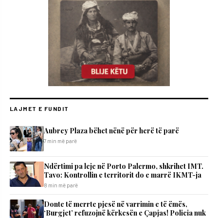
LAJMET E FUNDIT
Aubrey Plaza bëhet nënë për herë të parë
7 min më parë
Ndërtimi pa leje në Porto Palermo, shkrihet IMT.
Tavo: Kontrollin e territorit do e marrë IKMT-ja
8 min më parë
Donte të merrte pjesë në varrimin e të ëmës,
‘Burgjet’ refuzojnë kërkesën e Çapjas! Policia nuk