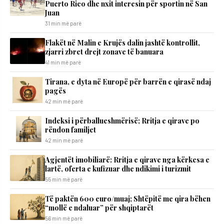
Puerto Rico dhe nxit interesin për sportin në San
Juan
31 min më parë
Flakët në Malin e Krujës dalin jashtë kontrollit,
zjarri zbret drejt zonave të banuara
41 min më parë
Tirana, e dyta në Europë për barrën e qirasë ndaj
pagës
42 min më parë
Indeksi i përballueshmërisë; Rritja e qirave po
rëndon familjet
42 min më parë
Agjentët imobiliarë: Rritja e qirave nga kërkesa e
lartë, oferta e kufizuar dhe ndikimi i turizmit
55 min më parë
Të paktën 600 euro/muaj; Shtëpitë me qira bëhen
“mollë e ndaluar” për shqiptarët
56 min më parë