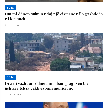
BOTA
Omani dënon sulmin ndaj një cisterne në Ngushticën
e Hormuzit
2 orë më parë
BOTA
Izraeli vazhdon sulmet në Liban, plagosen tre
ushtarë teksa çaktivizonin municionet
2 orë më parë