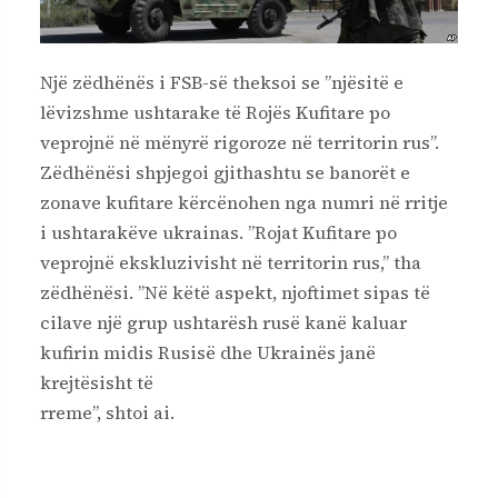
Një zëdhënës i FSB-së theksoi se ”njësitë e
lëvizshme ushtarake të Rojës Kufitare po
veprojnë në mënyrë rigoroze në territorin rus”.
Zëdhënësi shpjegoi gjithashtu se banorët e
zonave kufitare kërcënohen nga numri në rritje
i ushtarakëve ukrainas. ”Rojat Kufitare po
veprojnë ekskluzivisht në territorin rus,” tha
zëdhënësi. ”Në këtë aspekt, njoftimet sipas të
cilave një grup ushtarësh rusë kanë kaluar
kufirin midis Rusisë dhe Ukrainës janë
krejtësisht të
rreme”, shtoi ai.