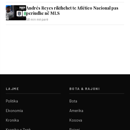
Andrés Reyes rikthehet te Atlético Nacional pas
periudhe në MLS
58 min më parë
LAJME
BOTA & RAJONI
Politika
Bota
Ekonomia
Amerika
Kronika
Kosova
Kronika e Zezë
Rajoni