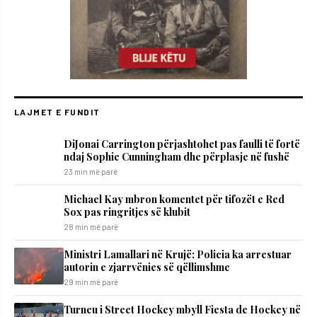
LAJMET E FUNDIT
DiJonai Carrington përjashtohet pas faulli të fortë
ndaj Sophie Cunningham dhe përplasje në fushë
23 min më parë
Michael Kay mbron komentet për tifozët e Red
Sox pas ringritjes së klubit
28 min më parë
Ministri Lamallari në Krujë: Policia ka arrestuar
autorin e zjarrvënies së qëllimshme
29 min më parë
Turneu i Street Hockey mbyll Fiesta de Hockey në