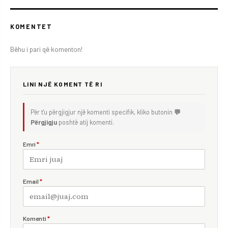
KOMENTET
Bëhu i pari që komenton!
LINI NJË KOMENT TË RI
Për t'u përgjigjur një komenti specifik, kliko butonin
💬
Përgjigju
poshtë atij komenti.
Emri
*
Email
*
Komenti
*