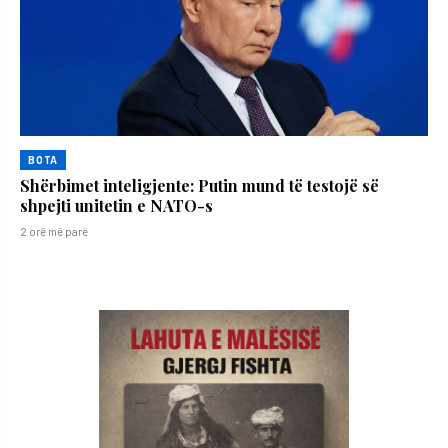
BOTA
Shërbimet inteligjente: Putin mund të testojë së
shpejti unitetin e NATO-s
2 orë më parë