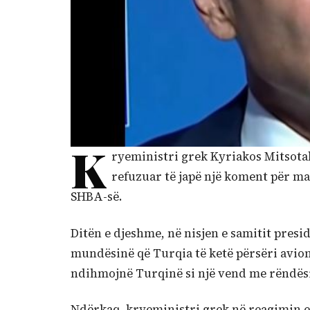
K
ryeministri grek Kyriakos Mitsota
refuzuar të japë një koment për m
SHBA-së.
Ditën e djeshme, në nisjen e samitit pres
mundësinë që Turqia të ketë përsëri avion
ndihmojnë Turqinë si një vend me rëndësi
Ndërkaq, kryeministri grek në reagimin e 