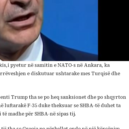
kis,i pyetur në samitin e NATO-s në Ankara, ka
arrëveshjen e diskutuar ushtarake mes Turqisë dhe
identi Trump tha se po heq sanksionet dhe po shqyrton
ë luftarakë F-35 duke theksuar se SHBA-të duhet ta
 të madhe për SHBA-në sipas tij.
tij tha se Greqia po përballet ende në një kërcënim