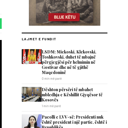
LAJMET E FUNDIT
LSDM: Mickoski, Klekovski,
Toshkovski, duhet të mbajnë
përgjegjësi për helmimin në
Gostivar dhe në të gjithë
Maqedoninë
0 min më parë
​Dështon përsëri të mbahet
mbledhja e Këshillit Gjyqësor të
Kosovës
1 min më parë
Pacolli e LVV-së: Presidenti nuk
është president i një partie, është i
Republikës