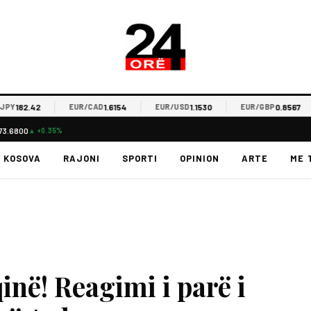
182.42
1.6154
1.1530
0.8567
EUR/CAD
EUR/USD
EUR/GBP
73.6800
▲ +0.35%
KOSOVA
RAJONI
SPORTI
OPINION
ARTE
ME 
në! Reagimi i parë i