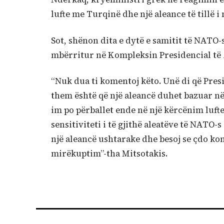
lufte me Turqinë dhe një aleance të tillë
Sot, shënon dita e dytë e samitit të NATO
mbërritur në Kompleksin Presidencial të 
“Nuk dua ti komentoj këto. Unë di që Pre
them është që një aleancë duhet bazuar në
im po përballet ende në një kërcënim luft
sensitiviteti i të gjithë aleatëve të NATO
një aleancë ushtarake dhe besoj se çdo k
mirëkuptim”-tha Mitsotakis.