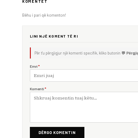
KOMENTET
Bëhu i pari që komenton!
LINI NJË KOMENT TË RI
Për t'u përgjigjur një komenti specifik, kliko butonin
💬 Përgji
Emri
*
Komenti
*
DËRGO KOMENTIN