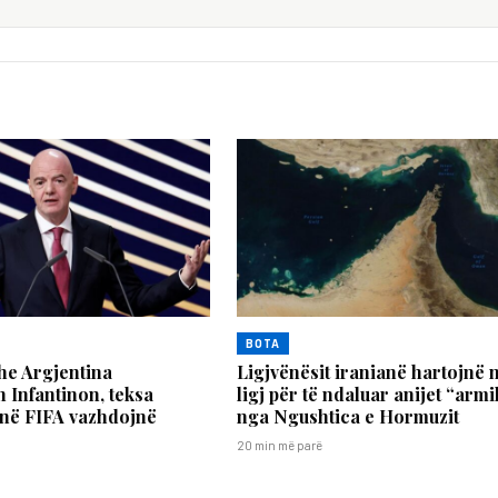
BOTA
he Argjentina
Ligjvënësit iranianë hartojnë 
 Infantinon, teksa
ligj për të ndaluar anijet “arm
 në FIFA vazhdojnë
nga Ngushtica e Hormuzit
20 min më parë