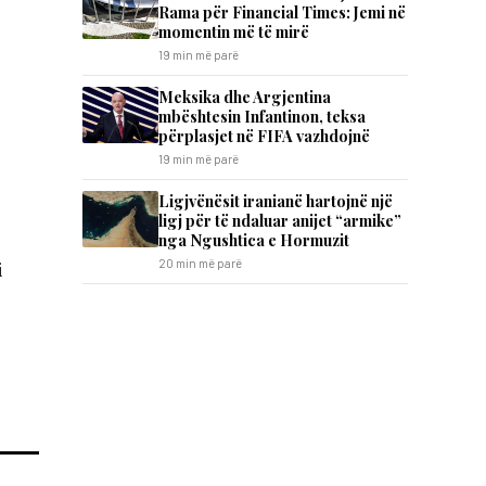
Rama për Financial Times: Jemi në
momentin më të mirë
19 min më parë
Meksika dhe Argjentina
mbështesin Infantinon, teksa
përplasjet në FIFA vazhdojnë
19 min më parë
Ligjvënësit iranianë hartojnë një
ligj për të ndaluar anijet “armike”
nga Ngushtica e Hormuzit
20 min më parë
i