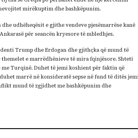
 i nevojitet mirëkuptim dhe bashkëpunim.
-s dhe udhëheqësit e gjithe vendeve pjesëmarrëse kanë
Ankarasë për seancën kryesore të mbledhjes.
sidenti Trump dhe Erdogan dhe gjithçka që mund të
 themelet e marrëdhënieve të mira fqinjësore. Shteti
e me Turqinë. Duhet të jemi koshient për faktin që
-s duhet marrë në konsideratë sepse në fund të ditës jem
onflikt mund të zgjidhet me bashkëpunim dhe