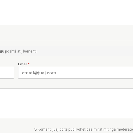
gju
poshtë atij komenti.
Email
*
🔒 Komenti juaj do të publikohet pas miratimit nga moderator