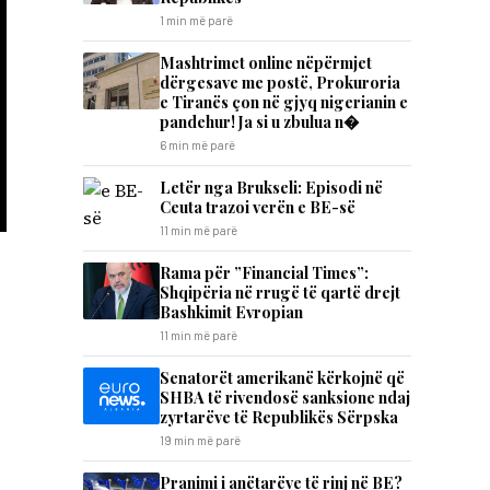
1 min më parë
Mashtrimet online nëpërmjet
dërgesave me postë, Prokuroria
e Tiranës çon në gjyq nigerianin e
pandehur! Ja si u zbulua n�
6 min më parë
Letër nga Brukseli: Episodi në
Ceuta trazoi verën e BE-së
11 min më parë
Rama për ”Financial Times”:
Shqipëria në rrugë të qartë drejt
Bashkimit Evropian
11 min më parë
Senatorët amerikanë kërkojnë që
SHBA të rivendosë sanksione ndaj
zyrtarëve të Republikës Sërpska
19 min më parë
Pranimi i anëtarëve të rinj në BE?