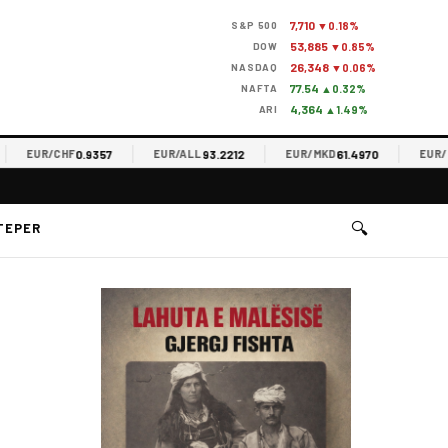
7,710
S&P 500
▼0.18%
53,885
DOW
▼0.85%
26,348
NASDAQ
▼0.06%
77.54
NAFTA
▲0.32%
4,364
ARI
▲1.49%
0.9357
93.2212
61.4970
EUR/CHF
EUR/ALL
EUR/MKD
EUR/RSD
🔍
TEPER