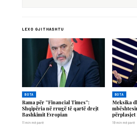
LEXO GJITHASHTU
BOTA
BOTA
Rama për ”Financial Times”:
Meksika d
Shqipëria në rrugë të qartë drejt
mbështesin
Bashkimit Evropian
përplasjet
11 min më parë
19 min më parë