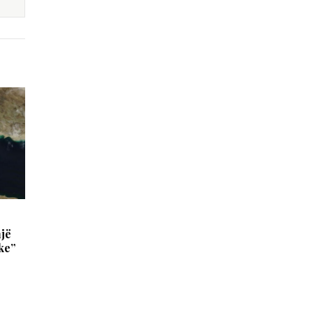
një
ike”