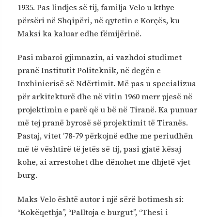
1935. Pas lindjes së tij, familja Velo u kthye
përsëri në Shqipëri, në qytetin e Korçës, ku
Maksi ka kaluar edhe fëmijërinë.
Pasi mbaroi gjimnazin, ai vazhdoi studimet
pranë Institutit Politeknik, në degën e
Inxhinierisë së Ndërtimit. Më pas u specializua
për arkitekturë dhe në vitin 1960 merr pjesë në
projektimin e parë që u bë në Tiranë. Ka punuar
më tej pranë byrosë së projektimit të Tiranës.
Pastaj, vitet ’78-79 përkojnë edhe me periudhën
më të vështirë të jetës së tij, pasi gjatë kësaj
kohe, ai arrestohet dhe dënohet me dhjetë vjet
burg.
Maks Velo është autor i një sërë botimesh si:
“Kokëqethja”, “Palltoja e burgut”, “Thesi i