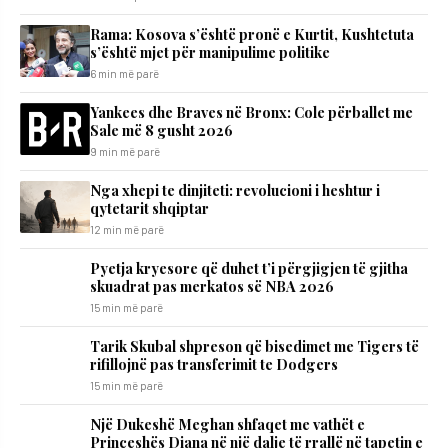
​Rama: Kosova s’është pronë e Kurtit, Kushtetuta
s’është mjet për manipulime politike
6 min më parë
Yankees dhe Braves në Bronx: Cole përballet me
Sale më 8 gusht 2026
9 min më parë
Nga xhepi te dinjiteti: revolucioni i heshtur i
qytetarit shqiptar
12 min më parë
Pyetja kryesore që duhet t’i përgjigjen të gjitha
skuadrat pas merkatos së NBA 2026
15 min më parë
Tarik Skubal shpreson që bisedimet me Tigers të
rifillojnë pas transferimit te Dodgers
15 min më parë
Një Dukeshë Meghan shfaqet me vathët e
Princeshës Diana në një dalje të rrallë në tapetin e