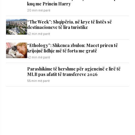
kuq me Princin Harry
20 min më parë
“The Week”: Shqipëria, në krye të listës së
destinacioneve të lira turistike
42 min më parë
“Ethology”: Shkenca zbulon: Macet priren të
krijojnë lidhje më të forta me gratë
42 min më parë
Parashikime të hershme për agjencinë e lirë të
MLB pas afatit të transfereve 2026
55 min më parë