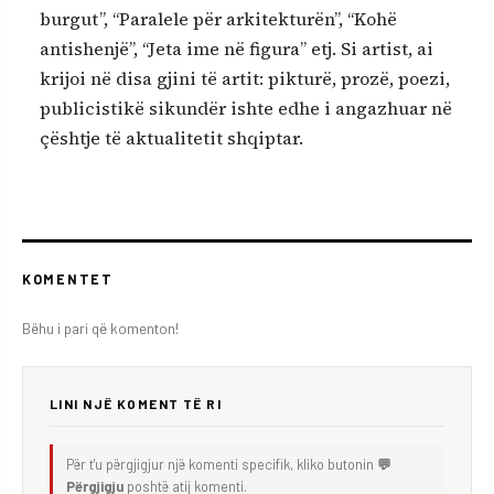
burgut”, “Paralele për arkitekturën”, “Kohë
antishenjë”, “Jeta ime në figura” etj. Si artist, ai
krijoi në disa gjini të artit: pikturë, prozë, poezi,
publicistikë sikundër ishte edhe i angazhuar në
çështje të aktualitetit shqiptar.
KOMENTET
Bëhu i pari që komenton!
LINI NJË KOMENT TË RI
Për t'u përgjigjur një komenti specifik, kliko butonin
💬
Përgjigju
poshtë atij komenti.