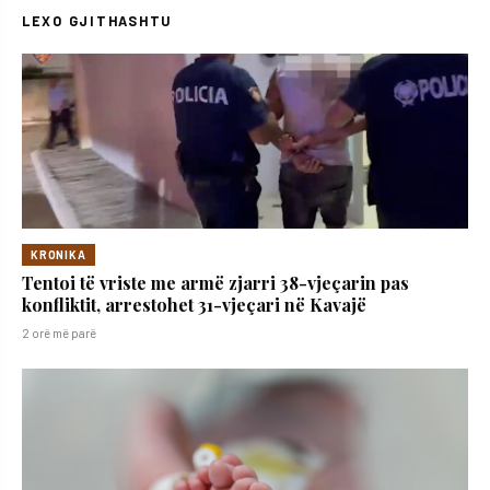
LEXO GJITHASHTU
KRONIKA
Tentoi të vriste me armë zjarri 38-vjeçarin pas
konfliktit, arrestohet 31-vjeçari në Kavajë
2 orë më parë