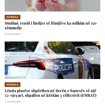
KRONIKA
Studimi, rendi i lindjes së fëmijëve ka ndikim në 150
sëmundje
2 orë më parë
KRONIKA
Lënda plasëse shpërtheu në derën e banesës së një
72-vjeçari, shpallen në kërkim 3 vëllezërit (EMRAT)
2 orë më parë