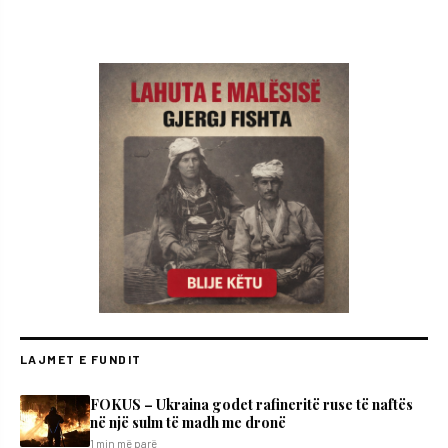
LAJMET E FUNDIT
FOKUS – Ukraina godet rafineritë ruse të naftës
në një sulm të madh me dronë
1 min më parë