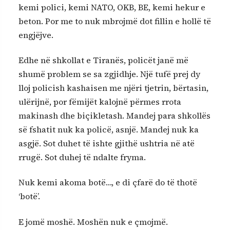
kemi polici, kemi NATO, OKB, BE, kemi hekur e
beton. Por me to nuk mbrojmë dot fillin e hollë të
engjëjve.
Edhe në shkollat e Tiranës, policët janë më
shumë problem se sa zgjidhje. Një tufë prej dy
lloj policish kashaisen me njëri tjetrin, bërtasin,
ulërijnë, por fëmijët kalojnë përmes rrota
makinash dhe biçikletash. Mandej para shkollës
së fshatit nuk ka policë, asnjë. Mandej nuk ka
asgjë. Sot duhet të ishte gjithë ushtria në atë
rrugë. Sot duhej të ndalte fryma.
Nuk kemi akoma botë…, e di çfarë do të thotë
‘botë’.
E jomë moshë. Moshën nuk e çmojmë.