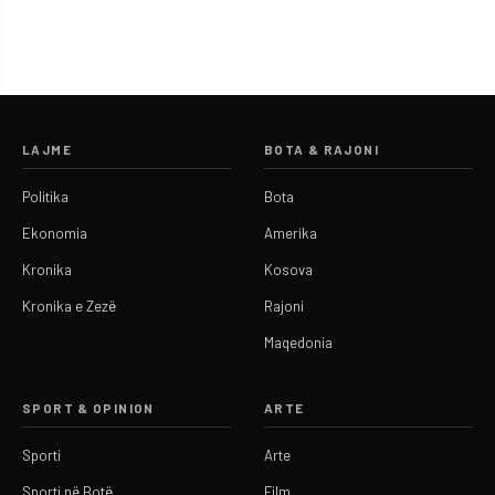
LAJME
BOTA & RAJONI
Politika
Bota
Ekonomia
Amerika
Kronika
Kosova
Kronika e Zezë
Rajoni
Maqedonia
SPORT & OPINION
ARTE
Sporti
Arte
Sporti në Botë
Film