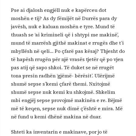
Pse ai djalosh engjëll nuk e kapërceu dot
moshën e tij? As dy fëmijët në Durrës para dy
javësh, nuk e kaluan moshën e tyre. Mund të
thuash se ‘ai krimineli që i shtypi me makinë’,
mund të marrësh gjithë makinat e rrugës dhe t’i
mbyllësh në qeli… Po çfarë pas kësaj? Thjesht do
të hapësh rrugën për një vrasës tjetër që po vjen
pas atij që sapo shkoi. Të duket se në rrugët
tona presin radhën ‘gjëmë- bërësit’. Ulërijmë
shumë sepse s’kemi çfarë themi. Nxitojmë
shumë sepse nuk kemi ku shkojmë. Shkelim
mbi engjëj sepse provojmë makinën e re. Bëjmë
më të keqen, sepse nuk dimë ç’është e mira. Më
në fund u kemi dhënë makina në duar.
Shteti ka inventarin e makinave, por jo të