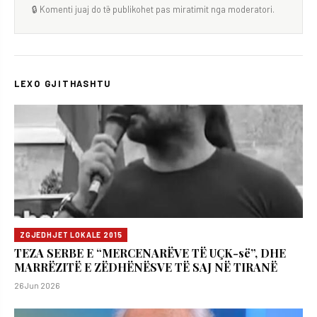
🔒 Komenti juaj do të publikohet pas miratimit nga moderatori.
LEXO GJITHASHTU
ZGJEDHJET LOKALE 2015
TEZA SERBE E “MERCENARËVE TË UÇK-së”, DHE
MARRËZITË E ZËDHËNËSVE TË SAJ NË TIRANË
26 Jun 2026