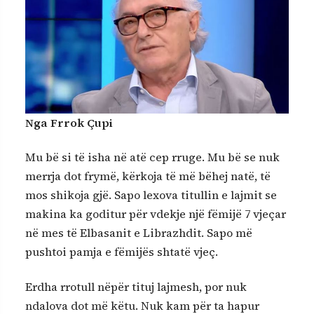
Nga Frrok Çupi
Mu bë si të isha në atë cep rruge. Mu bë se nuk
merrja dot frymë, kërkoja të më bëhej natë, të
mos shikoja gjë. Sapo lexova titullin e lajmit se
makina ka goditur për vdekje një fëmijë 7 vjeçar
në mes të Elbasanit e Librazhdit. Sapo më
pushtoi pamja e fëmijës shtatë vjeç.
Erdha rrotull nëpër tituj lajmesh, por nuk
ndalova dot më këtu. Nuk kam për ta hapur