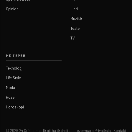
Opinion
Libri
Muzikë
Teatër
TV
MË TEPËR
Teknologji
Life Style
Moda
Rozë
Horoskopi
© 2026 24 Orë Lajme. Të gjitha të drejtat e rezervuara.
Privatësia
·
Kontakt