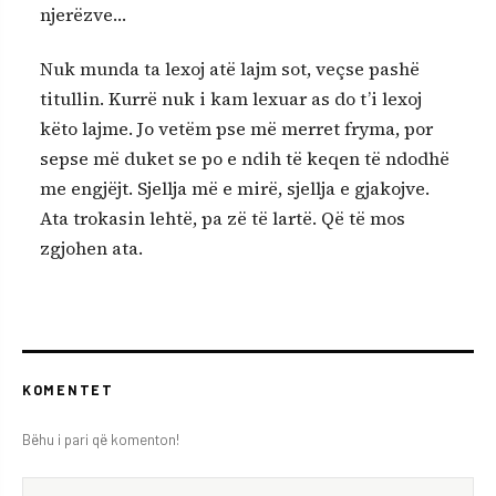
njerëzve…
Nuk munda ta lexoj atë lajm sot, veçse pashë
titullin. Kurrë nuk i kam lexuar as do t’i lexoj
këto lajme. Jo vetëm pse më merret fryma, por
sepse më duket se po e ndih të keqen të ndodhë
me engjëjt. Sjellja më e mirë, sjellja e gjakojve.
Ata trokasin lehtë, pa zë të lartë. Që të mos
zgjohen ata.
KOMENTET
Bëhu i pari që komenton!