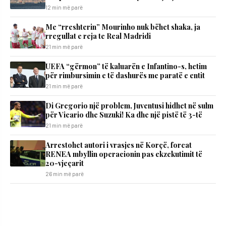
12 min më parë
Me “rreshterin” Mourinho nuk bëhet shaka, ja
rregullat e reja te Real Madridi
21 min më parë
UEFA “gërmon” të kaluarën e Infantino-s, hetim
për rimbursimin e të dashurës me paratë e entit
21 min më parë
Di Gregorio një problem, Juventusi hidhet në sulm
për Vicario dhe Suzuki! Ka dhe një pistë të 3-të
21 min më parë
Arrestohet autori i vrasjes në Korçë, forcat
RENEA mbyllin operacionin pas ekzekutimit të
20-vjeçarit
26 min më parë