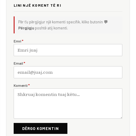
LINI NJË KOMENT TË RI
Për t'u përgjigjur një komenti specifik, kliko butonin
💬
Përgjigju
poshtë atij komenti.
Emri
*
Email
*
Komenti
*
DËRGO KOMENTIN