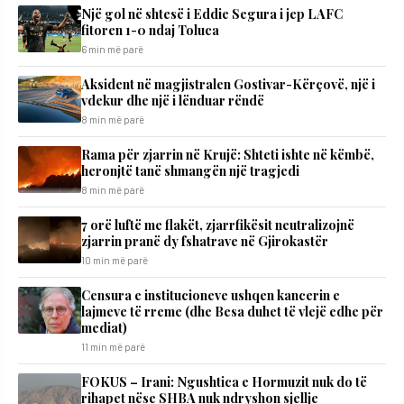
Një gol në shtesë i Eddie Segura i jep LAFC
fitoren 1-0 ndaj Toluca
6 min më parë
Aksident në magjistralen Gostivar-Kërçovë, një i
vdekur dhe një i lënduar rëndë
8 min më parë
Rama për zjarrin në Krujë: Shteti ishte në këmbë,
heronjtë tanë shmangën një tragjedi
8 min më parë
7 orë luftë me flakët, zjarrfikësit neutralizojnë
zjarrin pranë dy fshatrave në Gjirokastër
10 min më parë
Censura e institucioneve ushqen kancerin e
lajmeve të rreme (dhe Besa duhet të vlejë edhe për
mediat)
11 min më parë
FOKUS – Irani: Ngushtica e Hormuzit nuk do të
rihapet nëse SHBA nuk ndryshon sjellje