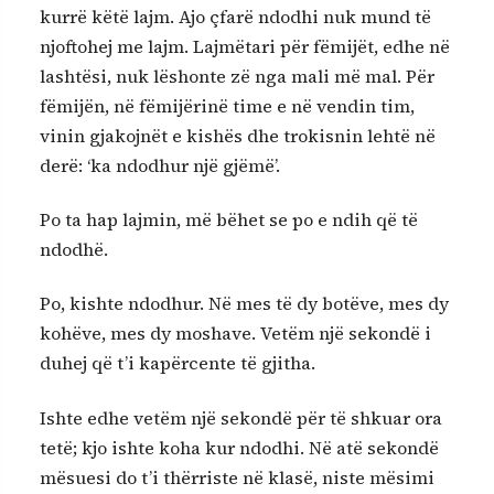
kurrë këtë lajm. Ajo çfarë ndodhi nuk mund të
njoftohej me lajm. Lajmëtari për fëmijët, edhe në
lashtësi, nuk lëshonte zë nga mali më mal. Për
fëmijën, në fëmijërinë time e në vendin tim,
vinin gjakojnët e kishës dhe trokisnin lehtë në
derë: ‘ka ndodhur një gjëmë’.
Po ta hap lajmin, më bëhet se po e ndih që të
ndodhë.
Po, kishte ndodhur. Në mes të dy botëve, mes dy
kohëve, mes dy moshave. Vetëm një sekondë i
duhej që t’i kapërcente të gjitha.
Ishte edhe vetëm një sekondë për të shkuar ora
tetë; kjo ishte koha kur ndodhi. Në atë sekondë
mësuesi do t’i thërriste në klasë, niste mësimi