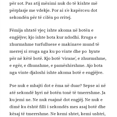
për sot. Pas atij mësimi nuk do të kishte më
përplasje me vdekje. Por ai s’e kapërceu dot
sekondën për të cilën po rritej.
Fëmija shtatë vjeç ishte akoma në botën e
engjëjve; kjo ishte bota kur ndodhi. Rruga e
zhurmshme turfulluese e makinave mund të
merrej si rruga nga ku po vinte dhe po hynte
për në këtë botë. Kjo botë ‘virane’, e zhurmshme,
e egër, e dhunshme, e pamëshirshme. Ajo bota
nga vinte djaloshi ishte akoma botë e engjëjve.
Pse nuk e mbajti dot e ëma në duar? Sepse ai në
atë sekondë hyri në botën tonë të tmerrshme. Ja
ku jemi ne. Ne nuk ruajmë dot engjëj. Ne nuk e
dimë ku është filli i sekondës mes asaj botë dhe
kësaj të tmerrshme. Ne kemi shtet, kemi ushtri,