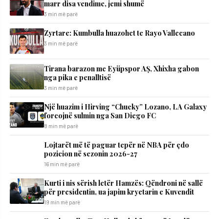
marr disa vendime, jemi shumë
3 min më parë
Zyrtare: Kumbulla huazohet te Rayo Vallecano
3 min më parë
Tirana barazon me Eyüpspor AȘ, Xhixha gabon
nga pika e penalltisë
3 min më parë
Një huazim i Hirving “Chucky” Lozano, LA Galaxy
forcojnë sulmin nga San Diego FC
8 min më parë
Lojtarët më të paguar tepër në NBA për çdo
pozicion në sezonin 2026-27
16 min më parë
​Kurti i nis sërish letër Hamzës: Qëndroni në sallë
për presidentin, ua japim kryetarin e Kuvendit
19 min më parë