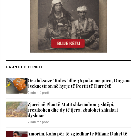
LAJMET E FUNDIT
Ora luksoze ‘Rolex’ dhe 36 pako me puro, Dogana
i sekuestron në hyrje të Portit të Durrësi!
2 min më parë
Zjarri në Plan të Matit shkrumbon 3 shtëpi,
rrezikohen dhe dy të tjera, zbulohet shkaku i
dyshuar!
2 min më parë
Amorim, koha për të zgjedhur te Milani: Duhet të