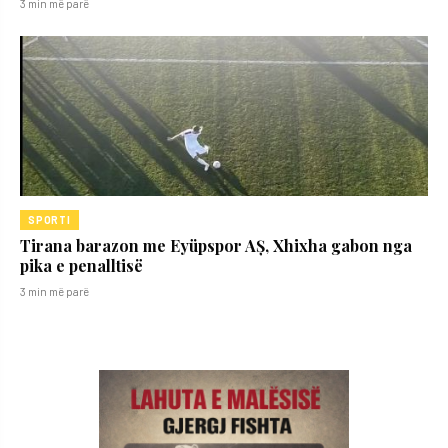
3 min më parë
SPORTI
Tirana barazon me Eyüpspor AȘ, Xhixha gabon nga
pika e penalltisë
3 min më parë