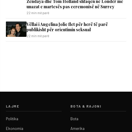
Zendaya dhe Tom Holland shfaqen në Londër me
unazat e martesës pas ceremonisë në Surrey
22 min më parë
Vëllai i Angelina Jolie flet për herë të parë
publikisht për orientimin seksual
22 min më parë
LAJME
BOTA & RAJONI
Politika
Bota
Ekonomia
Amerika