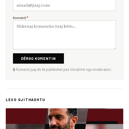
Komenti
*
DËRGO KOMENTIN
🔒 Komenti juaj do të publikohet pas miratimit nga moderatori.
LEXO GJITHASHTU