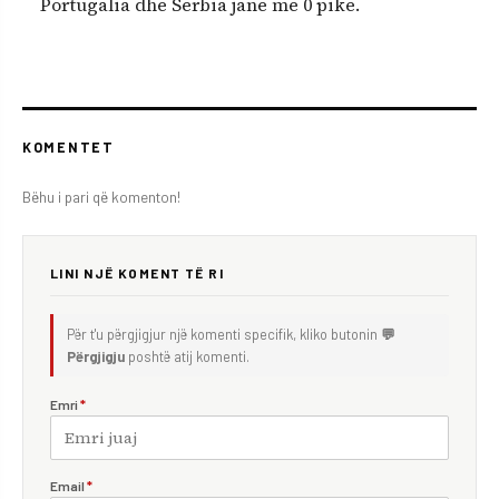
Portugalia dhe Serbia jane me 0 pike.
KOMENTET
Bëhu i pari që komenton!
LINI NJË KOMENT TË RI
Për t'u përgjigjur një komenti specifik, kliko butonin
💬
Përgjigju
poshtë atij komenti.
Emri
*
Email
*