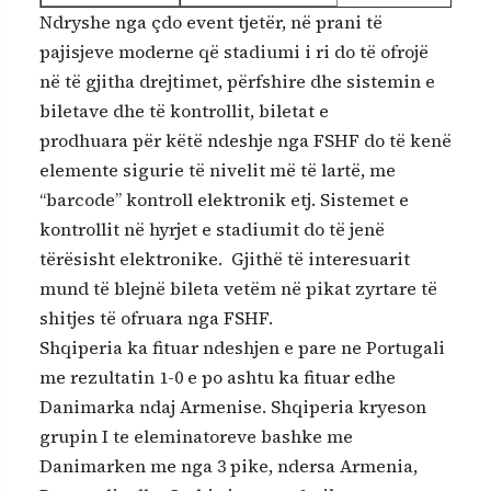
Ndryshe nga çdo event tjetër
, në prani të
pajisjeve moderne që stadiumi i ri do të ofrojë
në të gjitha drejtimet, përfshire dhe sistemin e
biletave dhe të kontrollit, biletat e
prodhuara për këtë ndeshje nga FSHF do të kenë
elemente sigurie të nivelit më të lartë, me
“barcode” kontroll elektronik etj. Sistemet e
kontrollit në hyrjet e stadiumit do të jenë
tërësisht elektronike. Gjithë të interesuarit
mund të blejnë bileta vetëm në pikat zyrtare të
shitjes të ofruara nga FSHF.
Shqiperia ka fituar ndeshjen e pare ne Portugali
me rezultatin 1-0 e po ashtu ka fituar edhe
Danimarka ndaj Armenise. Shqiperia kryeson
grupin I te eleminatoreve bashke me
Danimarken me nga 3 pike, ndersa Armenia,