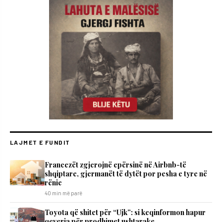
LAJMET E FUNDIT
Francezët zgjerojnë epërsinë në Airbnb-të
shqiptare, gjermanët të dytët por pesha e tyre në
rënie
40 min më parë
Toyota që shitet për “Ujk”: si keqinformon hapur
qeveria për prodhimet ushtarake