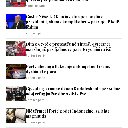
3 orë më parë
Gashi: Nëse LDK-ja insiston për postin e
presidentit, situata komplikohet – pres që të ketë
lëshim
7 orë më parë
Dita e 67-të e protestës në Tiranë, qytetarët
marshojnë pas fjalimeve para Kryeministrisë
7 orë më parë
Përfshihet nga flakët një automjet në Tiranë,
dyshimet e para
7 orë më parë
Gjykata gjermane dënon 8 adoleshentë për sulme
ndaj refugjatëve dhe aktivistëve
7 orë më parë
Një tërmet i fortë godet Indonezinë, sa ishte
magnituda
7 orë më parë