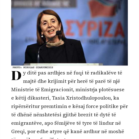
D
y ditë pas ardhjes në fuqi të radikalëve të
majtë dhe krijimit për herë të parë të një
Ministrie të Emigracionit, ministrja plotësuese
e këtij dikasteri, Tasia Xristodhulopoulou, ka
ripërsëritur premtimin e kësaj force politike për
të dhënë nënshtetësi gjithë brezit të dytë të
emigrantëve, apo fëmijëve të tyre të lindur në
Greqi, por edhe atyre që kanë ardhur në moshë