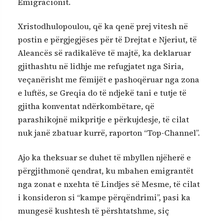
Emigracionit.
Xristodhulopoulou, që ka qenë prej vitesh në
postin e përgjegjëses për të Drejtat e Njeriut, të
Aleancës së radikalëve të majtë, ka deklaruar
gjithashtu në lidhje me refugjatet nga Siria,
veçanërisht me fëmijët e pashoqëruar nga zona
e luftës, se Greqia do të ndjekë tani e tutje të
gjitha konventat ndërkombëtare, që
parashikojnë mikpritje e përkujdesje, të cilat
nuk janë zbatuar kurrë, raporton “Top-Channel”.
Ajo ka theksuar se duhet të mbyllen njëherë e
përgjithmonë qendrat, ku mbahen emigrantët
nga zonat e nxehta të Lindjes së Mesme, të cilat
i konsideron si “kampe përqëndrimi”, pasi ka
mungesë kushtesh të përshtatshme, siç