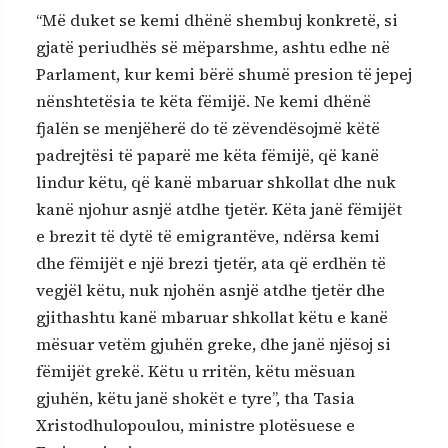
“Më duket se kemi dhënë shembuj konkretë, si
gjatë periudhës së mëparshme, ashtu edhe në
Parlament, kur kemi bërë shumë presion të jepej
nënshtetësia te këta fëmijë. Ne kemi dhënë
fjalën se menjëherë do të zëvendësojmë këtë
padrejtësi të paparë me këta fëmijë, që kanë
lindur këtu, që kanë mbaruar shkollat dhe nuk
kanë njohur asnjë atdhe tjetër. Këta janë fëmijët
e brezit të dytë të emigrantëve, ndërsa kemi
dhe fëmijët e një brezi tjetër, ata që erdhën të
vegjël këtu, nuk njohën asnjë atdhe tjetër dhe
gjithashtu kanë mbaruar shkollat këtu e kanë
mësuar vetëm gjuhën greke, dhe janë njësoj si
fëmijët grekë. Këtu u rritën, këtu mësuan
gjuhën, këtu janë shokët e tyre”, tha Tasia
Xristodhulopoulou, ministre plotësuese e