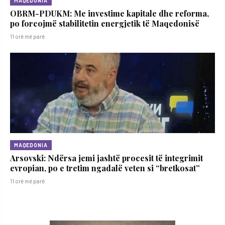
MAQEDONIA
OBRM-PDUKM: Me investime kapitale dhe reforma,
po forcojmë stabilitetin energjetik të Maqedonisë
11 orë më parë
MAQEDONIA
Arsovski: Ndërsa jemi jashtë procesit të integrimit
evropian, po e tretim ngadalë veten si “bretkosat”
11 orë më parë