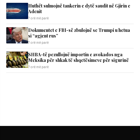
Huthët sulmojnë tankerin e dytë saudit në Gjirin e
Adenit
7 orë më parë
Dokumentet e FBI-së zbulojnë se Trumpi u hetua
si “agjent rus”
7 orë më parë
SHBA-të pezullojnë importin e avokados nga
Meksika për shkak të shqetësimeve për sigurinë
7 orë më parë