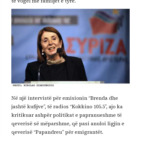
të vogël me familjet e tyre.
Në një intervistë për emisionin “Brenda dhe
jashtë kufijve”, të radios “Kokkino 105.5”, ajo ka
kritikuar ashpër politikat e papranueshme të
qeverisë së mëparshme, që pasi anuloi ligjin e
qeverisë “Papandreu” për emigrantët.