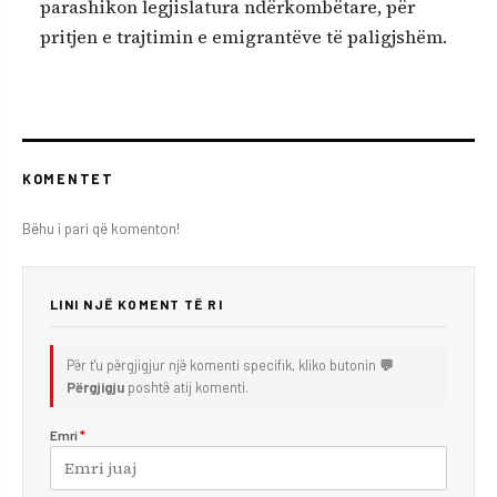
parashikon legjislatura ndërkombëtare, për
pritjen e trajtimin e emigrantëve të paligjshëm.
KOMENTET
Bëhu i pari që komenton!
LINI NJË KOMENT TË RI
Për t'u përgjigjur një komenti specifik, kliko butonin
💬
Përgjigju
poshtë atij komenti.
Emri
*