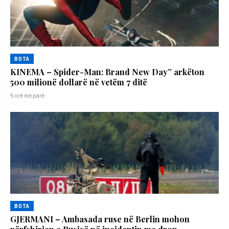
BOTA
KINEMA – Spider-Man: Brand New Day” arkëton
500 milionë dollarë në vetëm 7 ditë
5 orë më parë
BOTA
GJERMANI – Ambasada ruse në Berlin mohon