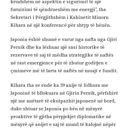
këndshëm në aspektin e sigurimit të një
furnizimi të qëndrueshëm me energji”, tha
Sekretari i Përgjithshëm i Kabinetit Minoru
Kihara në një konferencë për shtyp të hënën.
Japonia është shumë e varur nga nafta nga Gjiri
Persik dhe ka lëshuar një sasi historike të
rezervave të saj të mëdha strategjike të naftës
në rast emergjence për të zbutur goditjen e
çmimeve më të larta të naftës në muajt e fundit.
Kihara tha se ende ka 39 anije të lidhura me
Japoninë të bllokuara në Gjirin Persik, përfshirë
një me anëtarë të ekuipazhit japonezë në bord,
duke shtuar se Japonia po bën në mënyrë
proaktive të gjitha përpjekjet diplomatike në
mënyrë që anijet e saj të mund të kalojnë nëpër