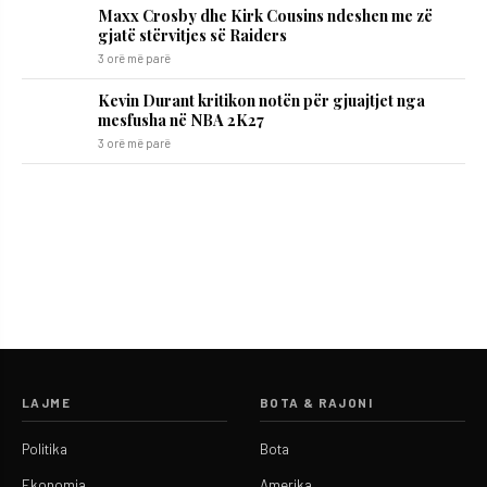
Maxx Crosby dhe Kirk Cousins ndeshen me zë
gjatë stërvitjes së Raiders
3 orë më parë
Kevin Durant kritikon notën për gjuajtjet nga
mesfusha në NBA 2K27
3 orë më parë
LAJME
BOTA & RAJONI
Politika
Bota
Ekonomia
Amerika