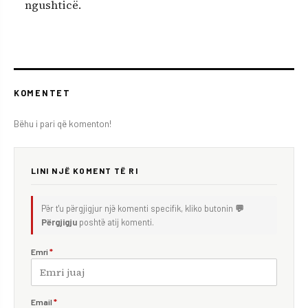
ngushticë.
KOMENTET
Bëhu i pari që komenton!
LINI NJË KOMENT TË RI
Për t'u përgjigjur një komenti specifik, kliko butonin
💬
Përgjigju
poshtë atij komenti.
Emri
*
Email
*