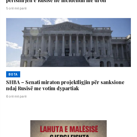
përfshirjen e Rusisë në incidentin me dron
5 orë më parë
BOTA
SHBA – Senati miraton projektligjin për sanksione
ndaj Rusisë me votim dypartiak
6 orë më parë