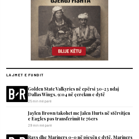
LAJMET E FUNDIT
Golden State Valkyries në epërsi 30-23 ndaj
Dallas Wings, 9:04 në çerekun e dytë
25 min më parë
Jaylen Brown takohet me Jalen Hurts në stërvitjen
e Eagles pas transferimit te 76ers
29 min më parë
Rays dhe Mariners 0-0 në pjesën e dytë, Mariners