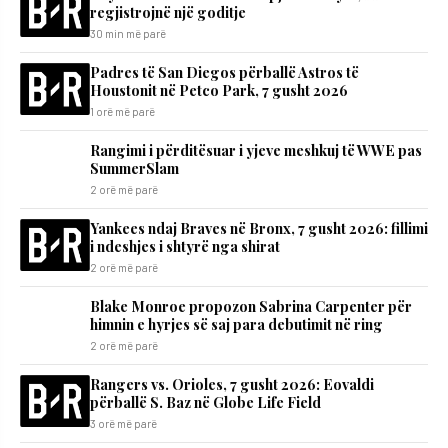
regjistrojnë një goditje
30 min më parë
Padres të San Diegos përballë Astros të
Houstonit në Petco Park, 7 gusht 2026
1 orë më parë
Rangimi i përditësuar i yjeve meshkuj të WWE pas
SummerSlam
2 orë më parë
Yankees ndaj Braves në Bronx, 7 gusht 2026: fillimi
i ndeshjes i shtyrë nga shirat
2 orë më parë
Blake Monroe propozon Sabrina Carpenter për
himnin e hyrjes së saj para debutimit në ring
2 orë më parë
Rangers vs. Orioles, 7 gusht 2026: Eovaldi
përballë S. Baz në Globe Life Field
3 orë më parë