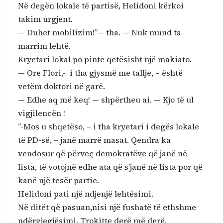
Në degën lokale të partisë, Helidoni kërkoi
takim urgjent.
— Duhet mobilizim!”— tha. — Nuk mund ta
marrim lehtë.
Kryetari lokal po pinte qetësisht një makiato.
— Ore Flori,- i tha gjysmë me tallje, – është
vetëm doktori në garë.
— Edhe aq më keq! — shpërtheu ai. — Kjo të ul
vigjilencën !
”-Mos u shqetëso, – i tha kryetari i degës lokale
të PD-së, – janë marrë masat. Qendra ka
vendosur që përveç demokratëve që janë në
lista, të votojnë edhe ata që s’janë në lista por që
kanë një tesër partie.
Helidoni pati një ndjenjë lehtësimi.
Në ditët që pasuan,nisi një fushatë të ethshme
ndërgjegjësimi. Trokitte derë më derë.