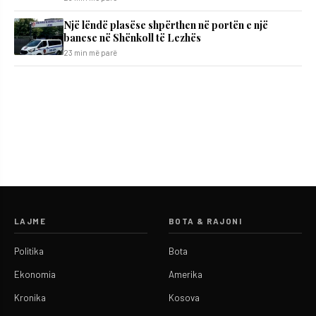
Një lëndë plasëse shpërthen në portën e një
banese në Shënkoll të Lezhës
23 min më parë
LAJME
BOTA & RAJONI
Politika
Bota
Ekonomia
Amerika
Kronika
Kosova