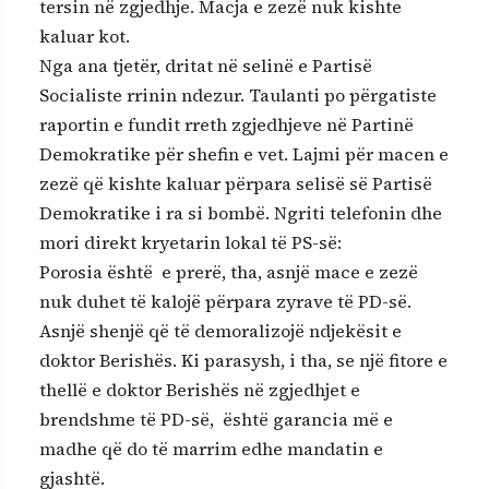
tersin në zgjedhje. Macja e zezë nuk kishte
kaluar kot.
Nga ana tjetër, dritat në selinë e Partisë
Socialiste rrinin ndezur. Taulanti po përgatiste
raportin e fundit rreth zgjedhjeve në Partinë
Demokratike për shefin e vet. Lajmi për macen e
zezë që kishte kaluar përpara selisë së Partisë
Demokratike i ra si bombë. Ngriti telefonin dhe
mori direkt kryetarin lokal të PS-së:
Porosia është e prerë, tha, asnjë mace e zezë
nuk duhet të kalojë përpara zyrave të PD-së.
Asnjë shenjë që të demoralizojë ndjekësit e
doktor Berishës. Ki parasysh, i tha, se një fitore e
thellë e doktor Berishës në zgjedhjet e
brendshme të PD-së, është garancia më e
madhe që do të marrim edhe mandatin e
gjashtë.