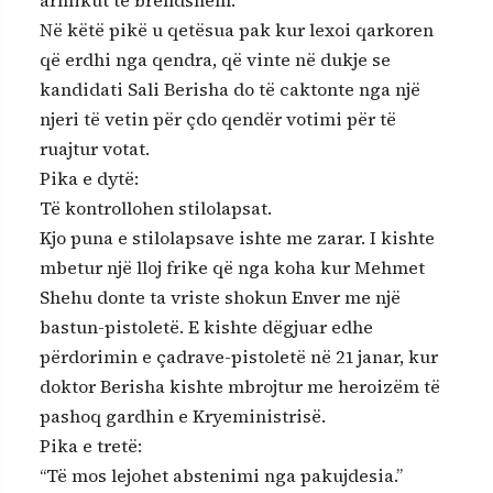
Në këtë pikë u qetësua pak kur lexoi qarkoren
që erdhi nga qendra, që vinte në dukje se
kandidati Sali Berisha do të caktonte nga një
njeri të vetin për çdo qendër votimi për të
ruajtur votat.
Pika e dytë:
Të kontrollohen stilolapsat.
Kjo puna e stilolapsave ishte me zarar. I kishte
mbetur një lloj frike që nga koha kur Mehmet
Shehu donte ta vriste shokun Enver me një
bastun-pistoletë. E kishte dëgjuar edhe
përdorimin e çadrave-pistoletë në 21 janar, kur
doktor Berisha kishte mbrojtur me heroizëm të
pashoq gardhin e Kryeministrisë.
Pika e tretë:
“Të mos lejohet abstenimi nga pakujdesia.”