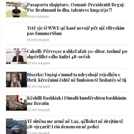
Pasaporta shqiptare, Osmani-Presidentit Begaj:
Pse Rrahmanit iu dha, talenteve kuqezi jo?!
15 min më parë
Tetë yje të WWE që kanë nevojë për një rifreskim
pas SummerSlam
19 min më parë
Cakolli: Përveçse u shkel afati 30-ditor, tashmë po
shpërfillet edhe kufiri 48-orësh
20 min më parë
Biserko: Vuçiqi s’mund ta ndryshojë rrjedhën e
Ibrit, kërcënimi është në funksion të fushatës së tij
20 min më parë
Këshilli Bashkiak i Dimalit kundërshton bashkimin
me Beratin
22 min më parë
Të shtëna me armë në Laç, qëllohet në drejtim të
28-vjeçarit! I riu denoncon në polici
23 min më parë