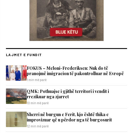
LAJMET E FUNDIT
FOKUS – Meloni-Frederiksen: Nuk do të
pranojmë imigracion të pakontrolluar në Evropë
1 min më parë
QMK: Pothuajse i gjithë territori i vendit i
rrezikuar nga zjarret
10 min më parë
Sherri në burgun e Ferit, kjo është thika e
improvizuar që u përdor nga të burgosurit
12 min më parë