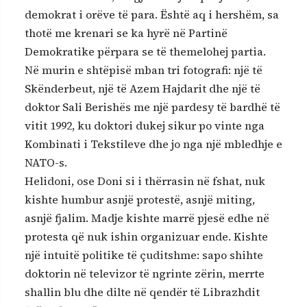
demokrat i orëve të para. Është aq i hershëm, sa
thotë me krenari se ka hyrë në Partinë
Demokratike përpara se të themelohej partia.
Në murin e shtëpisë mban tri fotografi: një të
Skënderbeut, një të Azem Hajdarit dhe një të
doktor Sali Berishës me një pardesy të bardhë të
vitit 1992, ku doktori dukej sikur po vinte nga
Kombinati i Tekstileve dhe jo nga një mbledhje e
NATO-s.
Helidoni, ose Doni si i thërrasin në fshat, nuk
kishte humbur asnjë protestë, asnjë miting,
asnjë fjalim. Madje kishte marrë pjesë edhe në
protesta që nuk ishin organizuar ende. Kishte
një intuitë politike të çuditshme: sapo shihte
doktorin në televizor të ngrinte zërin, merrte
shallin blu dhe dilte në qendër të Librazhdit