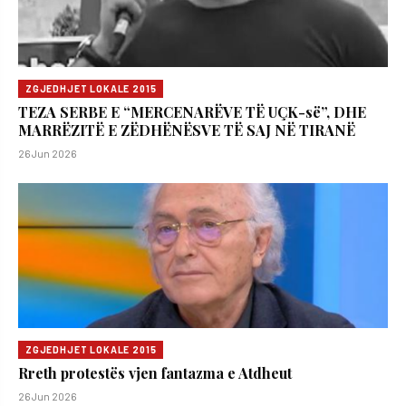
ZGJEDHJET LOKALE 2015
TEZA SERBE E “MERCENARËVE TË UÇK-së”, DHE
MARRËZITË E ZËDHËNËSVE TË SAJ NË TIRANË
26 Jun 2026
ZGJEDHJET LOKALE 2015
Rreth protestës vjen fantazma e Atdheut
26 Jun 2026