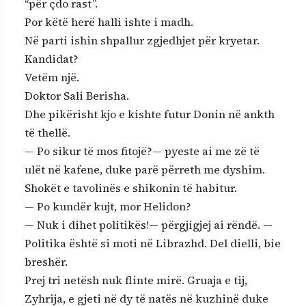
“për çdo rast”.
Por këtë herë halli ishte i madh.
Në parti ishin shpallur zgjedhjet për kryetar.
Kandidat?
Vetëm një.
Doktor Sali Berisha.
Dhe pikërisht kjo e kishte futur Donin në ankth
të thellë.
— Po sikur të mos fitojë?— pyeste ai me zë të
ulët në kafene, duke parë përreth me dyshim.
Shokët e tavolinës e shikonin të habitur.
— Po kundër kujt, mor Helidon?
— Nuk i dihet politikës!— përgjigjej ai rëndë. —
Politika është si moti në Librazhd. Del dielli, bie
breshër.
Prej tri netësh nuk flinte mirë. Gruaja e tij,
Zyhrija, e gjeti në dy të natës në kuzhinë duke