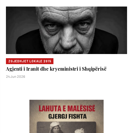
ZGJEDHJET LOKALE 2015
Agjenti i Iranit dhe kryeministri i Shqipërisë
24 Jun 2026