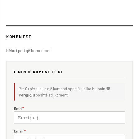
KOMENTET
Bëhu i pari që komenton!
LINI NJË KOMENT TË RI
Për t'u përgjigjur një komenti specifik, kliko butonin
💬
Përgjigju
poshtë atij komenti.
Emri
*
Email
*