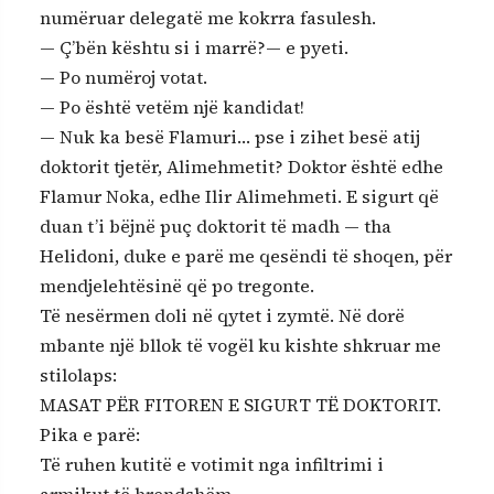
numëruar delegatë me kokrra fasulesh.
— Ç’bën kështu si i marrë?— e pyeti.
— Po numëroj votat.
— Po është vetëm një kandidat!
— Nuk ka besë Flamuri… pse i zihet besë atij
doktorit tjetër, Alimehmetit? Doktor është edhe
Flamur Noka, edhe Ilir Alimehmeti. E sigurt që
duan t’i bëjnë puç doktorit të madh — tha
Helidoni, duke e parë me qesëndi të shoqen, për
mendjelehtësinë që po tregonte.
Të nesërmen doli në qytet i zymtë. Në dorë
mbante një bllok të vogël ku kishte shkruar me
stilolaps:
MASAT PËR FITOREN E SIGURT TË DOKTORIT.
Pika e parë:
Të ruhen kutitë e votimit nga infiltrimi i
armikut të brendshëm.