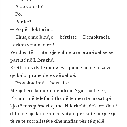
— A do votosh?
— Po.
— Për kë?
— Po për doktorin…
— Thuaje me bindje!— bërtiste — Demokracia
kërkon vendosmëri!
Vendosi të rrinte roje vullnetare pranë selisë së
partisë në Librazhd.
Rreth orës dy të mëngjesit pa një mace të zezë
që kaloi pranë derës së selisë.
— Provokacion! — bërtiti ai.
Menjëherë lajmëroi qendrën. Nga ana tjetër,
Flamuri në telefon i tha që të merrte masat që
kjo të mos përsëritej më. Ndërkohë, doktori do të
dilte në një konferencë shtypi për këtë përpjekje
të re të socialistëve dhe mafias për të sjellë