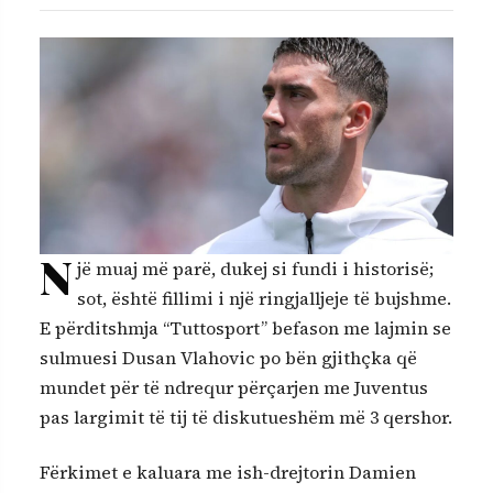
N
jë muaj më parë, dukej si fundi i historisë;
sot, është fillimi i një ringjalljeje të bujshme.
E përditshmja “Tuttosport” befason me lajmin se
sulmuesi Dusan Vlahovic po bën gjithçka që
mundet për të ndrequr përçarjen me Juventus
pas largimit të tij të diskutueshëm më 3 qershor.
Fërkimet e kaluara me ish-drejtorin Damien