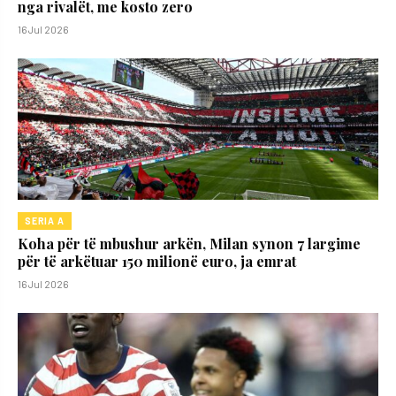
nga rivalët, me kosto zero
16 Jul 2026
SERIA A
Koha për të mbushur arkën, Milan synon 7 largime
për të arkëtuar 150 milionë euro, ja emrat
16 Jul 2026