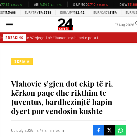
7.87
4,349
7,710
53,885
ARI
S&P 500
DOW
▲0.75 %
▲1.14 %
▼0.18 %
17.3408
EUR/TRY
54.9388
EUR/JPY
182.42
EUR/CAD
1.6154
EUR/USD
1
07 Aug 2026
et pa shenja jete 47-vjeçari në Elbasan, dyshimet e para të policisë
30 va
BREAKING
SERIA A
Vlahovic s’gjen dot ekip të ri,
kërkon paqe dhe rikthim te
Juventus, bardhezinjtë hapin
dyert por vendosin kushte
08 July 2026, 12:47
·
2 min lexim