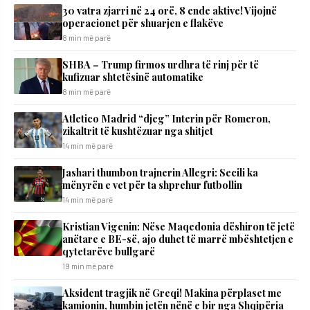
30 vatra zjarri në 24 orë, 8 ende aktive! Vijojnë
operacionet për shuarjen e flakëve
8 min më parë
SHBA – Trump firmos urdhra të rinj për të
kufizuar shtetësinë automatike
8 min më parë
Atletico Madrid “djeg” Interin për Romeron,
zikaltrit të kushtëzuar nga shitjet
14 min më parë
Jashari thumbon trajnerin Allegri: Secili ka
mënyrën e vet për ta shprehur futbollin
14 min më parë
Kristian Vigenin: Nëse Maqedonia dëshiron të jetë
anëtare e BE-së, ajo duhet të marrë mbështetjen e
qytetarëve bullgarë
19 min më parë
Aksident tragjik në Greqi! Makina përplaset me
kamionin, humbin jetën nënë e bir nga Shqipëria