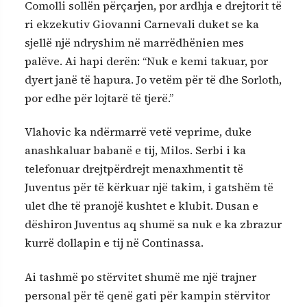
Comolli sollën përçarjen, por ardhja e drejtorit të
ri ekzekutiv Giovanni Carnevali duket se ka
sjellë një ndryshim në marrëdhënien mes
palëve. Ai hapi derën: “Nuk e kemi takuar, por
dyert janë të hapura. Jo vetëm për të dhe Sorloth,
por edhe për lojtarë të tjerë.”
Vlahovic ka ndërmarrë vetë veprime, duke
anashkaluar babanë e tij, Milos. Serbi i ka
telefonuar drejtpërdrejt menaxhmentit të
Juventus për të kërkuar një takim, i gatshëm të
ulet dhe të pranojë kushtet e klubit. Dusan e
dëshiron Juventus aq shumë sa nuk e ka zbrazur
kurrë dollapin e tij në Continassa.
Ai tashmë po stërvitet shumë me një trajner
personal për të qenë gati për kampin stërvitor