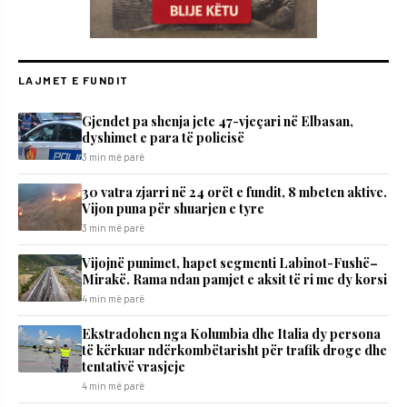
LAJMET E FUNDIT
Gjendet pa shenja jete 47-vjeçari në Elbasan,
dyshimet e para të policisë
3 min më parë
30 vatra zjarri në 24 orët e fundit, 8 mbeten aktive.
Vijon puna për shuarjen e tyre
3 min më parë
Vijojnë punimet, hapet segmenti Labinot-Fushë–
Mirakë. Rama ndan pamjet e aksit të ri me dy korsi
4 min më parë
Ekstradohen nga Kolumbia dhe Italia dy persona
të kërkuar ndërkombëtarisht për trafik droge dhe
tentativë vrasjeje
4 min më parë