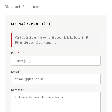
Bëhu i pari që komenton!
LINI NJË KOMENT TË RI
Për t'u përgjigjur një komenti specifik, kliko butonin
💬
Përgjigju
poshtë atij komenti.
Emri
*
Email
*
Komenti
*