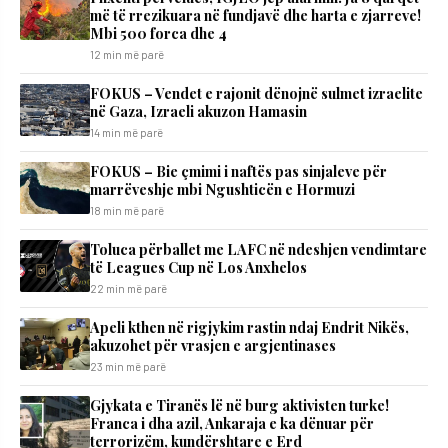
më të rrezikuara në fundjavë dhe harta e zjarreve!
Mbi 500 forca dhe 4
12 min më parë
FOKUS – Vendet e rajonit dënojnë sulmet izraelite
në Gaza, Izraeli akuzon Hamasin
14 min më parë
FOKUS – Bie çmimi i naftës pas sinjaleve për
marrëveshje mbi Ngushticën e Hormuzi
18 min më parë
Toluca përballet me LAFC në ndeshjen vendimtare
të Leagues Cup në Los Anxhelos
22 min më parë
Apeli kthen në rigjykim rastin ndaj Endrit Nikës,
akuzohet për vrasjen e argjentinases
23 min më parë
Gjykata e Tiranës lë në burg aktivisten turke!
Franca i dha azil, Ankaraja e ka dënuar për
terrorizëm, kundërshtare e Erd