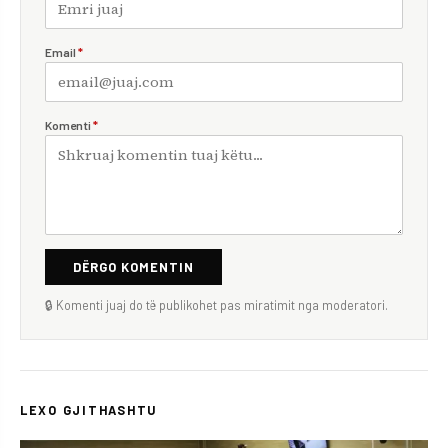
Email
*
Komenti
*
DËRGO KOMENTIN
🔒 Komenti juaj do të publikohet pas miratimit nga moderatori.
LEXO GJITHASHTU