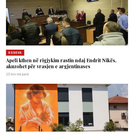
KOSOVA
Apeli kthen në rigjykim rastin ndaj Endrit Nikës,
akuzohet për vrasjen e argjentinases
23 min më parë