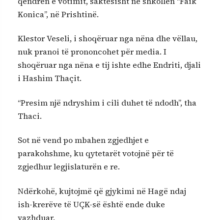
qendrën e votimit, saktësisht në shkollën “Faik
Konica”, në Prishtinë.
Klestor Veseli, i shoqëruar nga nëna dhe vëllau,
nuk pranoi të prononcohet për media. I
shoqëruar nga nëna e tij ishte edhe Endriti, djali
i Hashim Thaçit.
“Presim një ndryshim i cili duhet të ndodh”, tha
Thaci.
Sot në vend po mbahen zgjedhjet e
parakohshme, ku qytetarët votojnë për të
zgjedhur legjislaturën e re.
Ndërkohë, kujtojmë që gjykimi në Hagë ndaj
ish-krerëve të UÇK-së është ende duke
vazhduar.