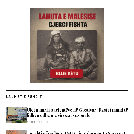
LAJMET E FUNDIT
Ulet numri i pacientëve në Gostivar: Rastet mund të
lidhen edhe me virozat sezonale
4 min më parë
I nxehti përvëlues, IGJEO jep alarmin: Ja 8 qarqet