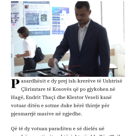
P
asardhësit e dy prej ish-krerëve të Ushtrisë
Çlirimtare të Kosovës që po gjykohen në
Hagë, Endrit Thaçi dhe Klestor Veseli kanë
votuar ditën e sotme duke bërë thirrje për
pjesmarrjë masive në zgjedhe.
Që të dy votuan paraditen e së dielës në