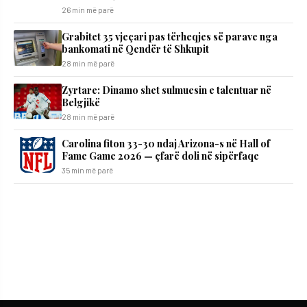
26 min më parë
Grabitet 35 vjeçari pas tërheqjes së parave nga
bankomati në Qendër të Shkupit
28 min më parë
Zyrtare: Dinamo shet sulmuesin e talentuar në
Belgjikë
28 min më parë
Carolina fiton 33-30 ndaj Arizona-s në Hall of
Fame Game 2026 — çfarë doli në sipërfaqe
35 min më parë