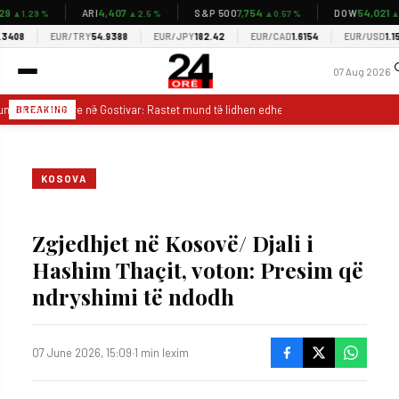
9
4,407
7,754
54,021
ARI
S&P 500
DOW
▲1.29 %
▲2.5 %
▲0.57 %
▲0.
408
EUR/TRY
54.9388
EUR/JPY
182.42
EUR/CAD
1.6154
EUR/USD
1.153
07 Aug 2026
umri i pacientëve në Gostivar: Rastet mund të lidhen edhe me virozat sezonale
BREAKING
KOSOVA
Zgjedhjet në Kosovë/ Djali i
Hashim Thaçit, voton: Presim që
ndryshimi të ndodh
07 June 2026, 15:09
·
1 min lexim