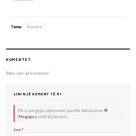
Tema:
kryesore
KOMENTET
Bëhu i pari që komenton!
LINI NJË KOMENT TË RI
Për t'u përgjigjur një komenti specifik, kliko butonin
💬
Përgjigju
poshtë atij komenti.
Emri
*