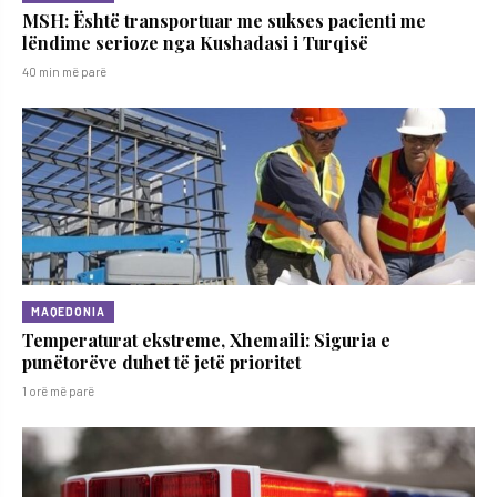
MSH: Është transportuar me sukses pacienti me
lëndime serioze nga Kushadasi i Turqisë
40 min më parë
MAQEDONIA
Temperaturat ekstreme, Xhemaili: Siguria e
punëtorëve duhet të jetë prioritet
1 orë më parë