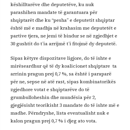
këshilltarëve dhe deputetëve, ku nuk
parashihen mandate të garantuara për
shqiptarët dhe ku “pesha” e deputetit shqiptar
është më e madhja në krahasim me deputetët e
partive tjera, ne jemi të bindur se në zgjedhjet e
30 gushtit do t’ia arrijmë t’i fitojmë dy deputetë.
Sipas këtyre dispozitave ligjore, do të ishte e
mirëseardhur që të dy koalicionet shqiptare ta
arrinin pragun prej 0,7 %, sa është i paraparë
për ne, sepse në atë rast, sipas kombinatorikës
zgjedhore votat e shqiptarëve do të
grumbulloheshin dhe mundësia për 2,
gjegjësisht teorikisht 3 mandate do të ishte më e
madhe. Përndryshe, lista eventualisht nuk e
kalon pragun prej 0,7 % i djeg ato vota.