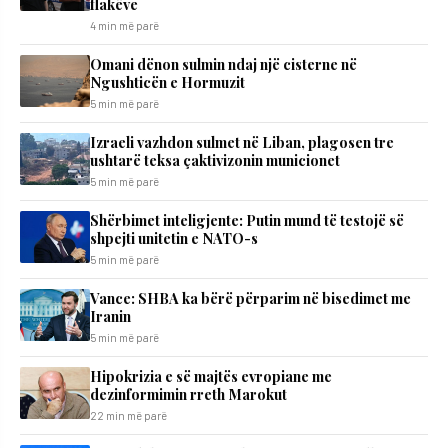
flakëve
4 min më parë
Omani dënon sulmin ndaj një cisterne në
Ngushticën e Hormuzit
5 min më parë
Izraeli vazhdon sulmet në Liban, plagosen tre
ushtarë teksa çaktivizonin municionet
5 min më parë
Shërbimet inteligjente: Putin mund të testojë së
shpejti unitetin e NATO-s
5 min më parë
Vance: SHBA ka bërë përparim në bisedimet me
Iranin
5 min më parë
Hipokrizia e së majtës evropiane me
dezinformimin rreth Marokut
22 min më parë