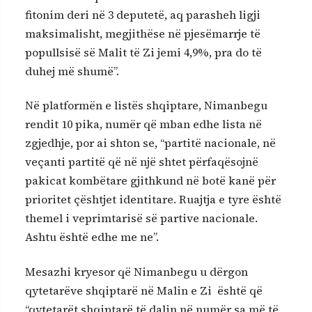
fitonim deri në 3 deputetë, aq parasheh ligji
maksimalisht, megjithëse në pjesëmarrje të
popullsisë së Malit të Zi jemi 4,9%, pra do të
duhej më shumë”.
Në platformën e listës shqiptare, Nimanbegu
rendit 10 pika, numër që mban edhe lista në
zgjedhje, por ai shton se, “partitë nacionale, në
veçanti partitë që në një shtet përfaqësojnë
pakicat kombëtare gjithkund në botë kanë për
prioritet çështjet identitare. Ruajtja e tyre është
themel i veprimtarisë së partive nacionale.
Ashtu është edhe me ne”.
Mesazhi kryesor që Nimanbegu u dërgon
qytetarëve shqiptarë në Malin e Zi është që
“qytetarët shqiptarë të dalin në numër sa më të