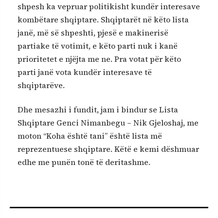
shpesh ka vepruar politikisht kundër interesave
kombëtare shqiptare. Shqiptarët në këto lista
janë, më së shpeshti, pjesë e makinerisë
partiake të votimit, e këto parti nuk i kanë
prioritetet e njëjta me ne. Pra votat për këto
parti janë vota kundër interesave të
shqiptarëve.
Dhe mesazhi i fundit, jam i bindur se Lista
Shqiptare Genci Nimanbegu – Nik Gjeloshaj, me
moton “Koha është tani” është lista më
reprezentuese shqiptare. Këtë e kemi dëshmuar
edhe me punën tonë të deritashme.