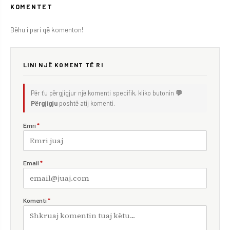
KOMENTET
Bëhu i pari që komenton!
LINI NJË KOMENT TË RI
Për t'u përgjigjur një komenti specifik, kliko butonin
💬
Përgjigju
poshtë atij komenti.
Emri
*
Email
*
Komenti
*