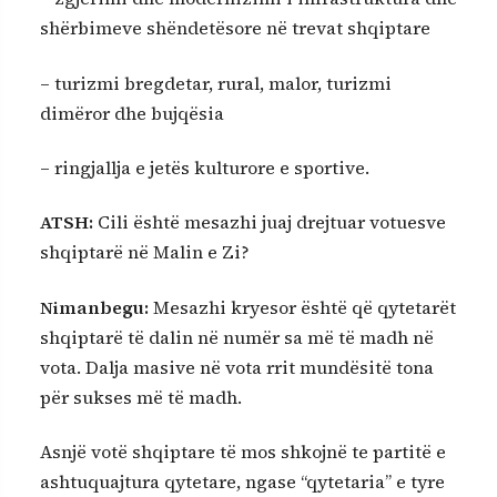
shërbimeve shëndetësore në trevat shqiptare
– turizmi bregdetar, rural, malor, turizmi
dimëror dhe bujqësia
– ringjallja e jetës kulturore e sportive.
ATSH:
Cili është mesazhi juaj drejtuar votuesve
shqiptarë në Malin e Zi?
Nimanbegu:
Mesazhi kryesor është që qytetarët
shqiptarë të dalin në numër sa më të madh në
vota. Dalja masive në vota rrit mundësitë tona
për sukses më të madh.
Asnjë votë shqiptare të mos shkojnë te partitë e
ashtuquajtura qytetare, ngase “qytetaria” e tyre