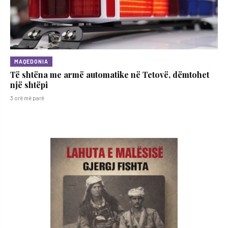
MAQEDONIA
Të shtëna me armë automatike në Tetovë, dëmtohet
një shtëpi
3 orë më parë