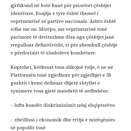
gjithkund në botë kanë për prioritet çështjet
identitare. Ruajtja e tyre është themel i
veprimtarisë së partive nacionale. Ashtu është
edhe me ne. Mirëpo, me veprimtarinë tonë
parimore të deritashme disa nga çështjet janë
rregulluar definitivisht, si për shembull çështje
e përdorimit të simboleve kombëtare.
Kuptohet, kërkesat tona shkojnë tutje, e ne në
Platformën tonë zgjedhore për zgjedhjet e 30
gushtit i kemi definuar dhjetë shtyllat e
synimeve tona gjatë mandatit të ardhshëm:
– lufta kundër diskriminimit ndaj shqiptarëve
– zhvillimi i ekonomik dhe rritja e mirëqënies
së popullit tonë