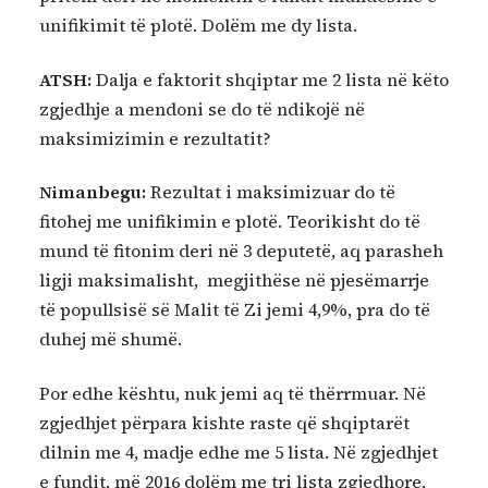
unifikimit të plotë. Dolëm me dy lista.
ATSH:
Dalja e faktorit shqiptar me 2 lista në këto
zgjedhje a mendoni se do të ndikojë në
maksimizimin e rezultatit?
Nimanbegu:
Rezultat i maksimizuar do të
fitohej me unifikimin e plotë. Teorikisht do të
mund të fitonim deri në 3 deputetë, aq parasheh
ligji maksimalisht, megjithëse në pjesëmarrje
të popullsisë së Malit të Zi jemi 4,9%, pra do të
duhej më shumë.
Por edhe kështu, nuk jemi aq të thërrmuar. Në
zgjedhjet përpara kishte raste që shqiptarët
dilnin me 4, madje edhe me 5 lista. Në zgjedhjet
e fundit, më 2016 dolëm me tri lista zgjedhore,