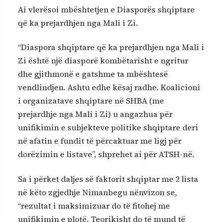
Ai vlerësoi mbështetjen e Diasporës shqiptare
që ka prejardhjen nga Mali i Zi.
“Diaspora shqiptare që ka prejardhjen nga Mali i
Zi është një diasporë kombëtarisht e ngritur
dhe gjithmonë e gatshme ta mbështesë
vendlindjen. Ashtu edhe kësaj radhe. Koalicioni
i organizatave shqiptare në SHBA (me
prejardhje nga Mali i Zi) u angazhua për
unifikimin e subjekteve politike shqiptare deri
në afatin e fundit të përcaktuar me ligj për
dorëzimin e listave”, shprehet ai për ATSH-në.
Sa i përket daljes së faktorit shqiptar me 2 lista
në këto zgjedhje Nimanbegu nënvizon se,
“rezultat i maksimizuar do të fitohej me
unifikimin e plotë. Teorikisht do të mund të