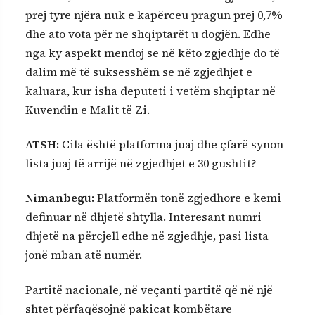
prej tyre njëra nuk e kapërceu pragun prej 0,7%
dhe ato vota për ne shqiptarët u dogjën. Edhe
nga ky aspekt mendoj se në këto zgjedhje do të
dalim më të suksesshëm se në zgjedhjet e
kaluara, kur isha deputeti i vetëm shqiptar në
Kuvendin e Malit të Zi.
ATSH:
Cila është platforma juaj dhe çfarë synon
lista juaj të arrijë në zgjedhjet e 30 gushtit?
Nimanbegu:
Platformën tonë zgjedhore e kemi
definuar në dhjetë shtylla. Interesant numri
dhjetë na përcjell edhe në zgjedhje, pasi lista
jonë mban atë numër.
Partitë nacionale, në veçanti partitë që në një
shtet përfaqësojnë pakicat kombëtare