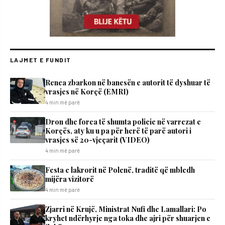
LAJMET E FUNDIT
Renea zbarkon në banesën e autorit të dyshuar të
vrasjes në Korçë (EMRI)
4 min më parë
Dron dhe forca të shumta policie në varrezat e
Korçës, aty ku u pa për herë të parë autori i
vrasjes së 20-vjeçarit (VIDEO)
4 min më parë
Festa e lakrorit në Polenë, traditë që mbledh
mijëra vizitorë
4 min më parë
Zjarri në Krujë, Ministrat Nufi dhe Lamallari: Po
kryhet ndërhyrje nga toka dhe ajri për shuarjen e