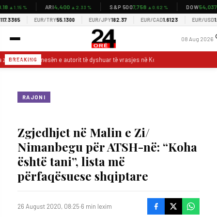
4,400
7,758
54,037
ARI
S&P 500
DOW
▲1.15 %
▲2.33 %
▲0.62 %
▲0.
3365
EUR/TRY
55.1300
EUR/JPY
182.37
EUR/CAD
1.6123
EUR/USD
1.155
08 Aug 2026
zbarkon në banesën e autorit të dyshuar të vrasjes në Korçë (EMRI)
Dron
BREAKING
RAJONI
Zgjedhjet në Malin e Zi/
Nimanbegu për ATSH-në: “Koha
është tani”, lista më
përfaqësuese shqiptare
26 August 2020, 08:25
·
6 min lexim