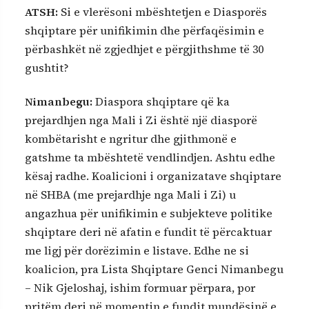
ATSH:
Si e vlerësoni mbështetjen e Diasporës
shqiptare për unifikimin dhe përfaqësimin e
përbashkët në zgjedhjet e përgjithshme të 30
gushtit?
Nimanbegu:
Diaspora shqiptare që ka
prejardhjen nga Mali i Zi është një diasporë
kombëtarisht e ngritur dhe gjithmonë e
gatshme ta mbështetë vendlindjen. Ashtu edhe
kësaj radhe. Koalicioni i organizatave shqiptare
në SHBA (me prejardhje nga Mali i Zi) u
angazhua për unifikimin e subjekteve politike
shqiptare deri në afatin e fundit të përcaktuar
me ligj për dorëzimin e listave. Edhe ne si
koalicion, pra Lista Shqiptare Genci Nimanbegu
– Nik Gjeloshaj, ishim formuar përpara, por
pritëm deri në momentin e fundit mundësinë e