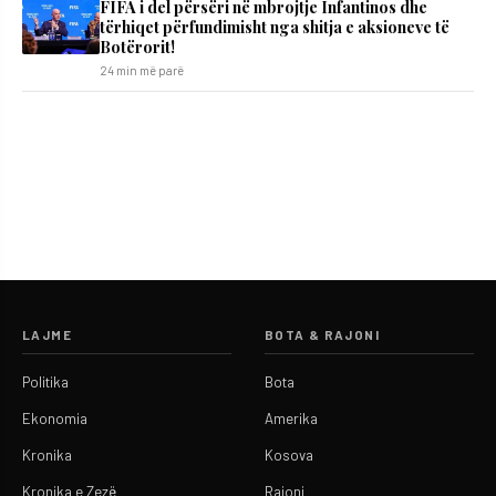
FIFA i del përsëri në mbrojtje Infantinos dhe
tërhiqet përfundimisht nga shitja e aksioneve të
Botërorit!
24 min më parë
LAJME
BOTA & RAJONI
Politika
Bota
Ekonomia
Amerika
Kronika
Kosova
Kronika e Zezë
Rajoni