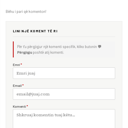
Bëhu i pari që komenton!
LINI NJË KOMENT TË RI
Për t'u përgjigjur një komenti specifik, kliko butonin
💬
Përgjigju
poshtë atij komenti.
Emri
*
Email
*
Komenti
*