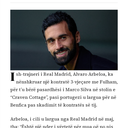
I
sh-trajneri i Real Madrid, Alvaro Arbeloa, ka
nënshkruar një kontratë 3-vjeçare me Fulham,
për t’u bërë pasardhësi i Marco Silva në stolin e
“Craven Cottage”, pasi portugezi u largua për në
Benfica pas skadimit të kontratës së tij.
Arbeloa, i cili u largua nga Real Madrid në maj,
tha: “Është një nder i vërtetë për mua që po nis