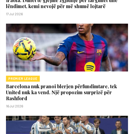
Iraola: Duhet të gjejmë zgjidhje për largimet dhe
lëndimet, kemi nevojë për më shumë lojtarë
17 Jul 2026
PREMIER LEAGUE
Barcelona nuk pranoi blerjen përfundimtare, tek
United nuk ka vend. Një propozim surprizë për
Rashford
16 Jul 2026