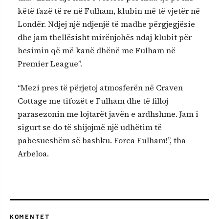
këtë fazë të re në Fulham, klubin më të vjetër në
Londër. Ndjej një ndjenjë të madhe përgjegjësie
dhe jam thellësisht mirënjohës ndaj klubit për
besimin që më kanë dhënë me Fulham në
Premier League”.
“Mezi pres të përjetoj atmosferën në Craven
Cottage me tifozët e Fulham dhe të filloj
parasezonin me lojtarët javën e ardhshme. Jam i
sigurt se do të shijojmë një udhëtim të
pabesueshëm së bashku. Forca Fulham!”, tha
Arbeloa.
KOMENTET