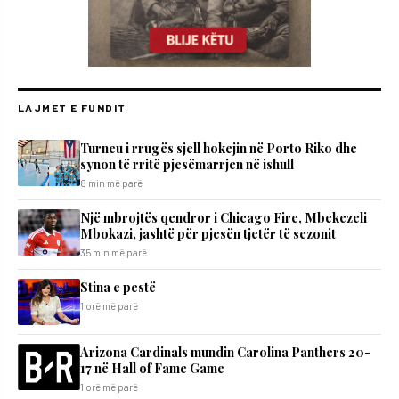
LAJMET E FUNDIT
Turneu i rrugës sjell hokejin në Porto Riko dhe
synon të rritë pjesëmarrjen në ishull
8 min më parë
Një mbrojtës qendror i Chicago Fire, Mbekezeli
Mbokazi, jashtë për pjesën tjetër të sezonit
35 min më parë
Stina e pestë
1 orë më parë
Arizona Cardinals mundin Carolina Panthers 20-
17 në Hall of Fame Game
1 orë më parë