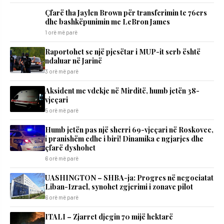
Çfarë tha Jaylen Brown për transferimin te 76ers
dhe bashkëpunimin me LeBron James
1 orë më parë
Raportohet se një pjesëtar i MUP-it serb është
ndaluar në Jarinë
3 orë më parë
Aksident me vdekje në Mirditë, humb jetën 38-
vjeçari
5 orë më parë
Humb jetën pas një sherri 69-vjeçari në Roskovec,
i pranishëm edhe i biri! Dinamika e ngjarjes dhe
çfarë dyshohet
6 orë më parë
UASHINGTON – SHBA-ja: Progres në negociatat
Liban-Izrael, synohet zgjerimi i zonave pilot
6 orë më parë
ITALI – Zjarret djegin 70 mijë hektarë