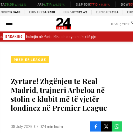
78.08
4,314
7,710
53,8
A
ARI
S&P 500
DOW
▲1.02 %
▲0.33 %
▼0.18 %
SD
117.3408
EUR/TRY
54.9388
EUR/JPY
182.42
EUR/CAD
1.6154
EUR/U
07 Aug 2026
u i rrugës sjell hokejin në Porto Riko dhe synon të rritë pjesëmarrjen në ishull
BREAKING
PREMIER LEAGUE
Zyrtare! Zhgënjeu te Real
Madrid, trajneri Arbeloa në
stolin e klubit më të vjetër
londinez në Premier League
08 July 2026, 09:02
·
1 min lexim