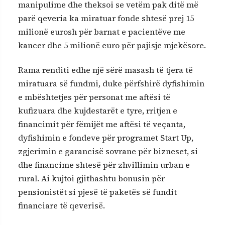
manipulime dhe theksoi se vetëm pak ditë më
parë qeveria ka miratuar fonde shtesë prej 15
milionë eurosh për barnat e pacientëve me
kancer dhe 5 milionë euro për pajisje mjekësore.
Rama renditi edhe një sërë masash të tjera të
miratuara së fundmi, duke përfshirë dyfishimin
e mbështetjes për personat me aftësi të
kufizuara dhe kujdestarët e tyre, rritjen e
financimit për fëmijët me aftësi të veçanta,
dyfishimin e fondeve për programet Start Up,
zgjerimin e garancisë sovrane për bizneset, si
dhe financime shtesë për zhvillimin urban e
rural. Ai kujtoi gjithashtu bonusin për
pensionistët si pjesë të paketës së fundit
financiare të qeverisë.