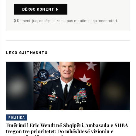
DËRGO KOMENTIN
🔒 Komenti juaj do të publikohet pas miratimit nga moderatori.
LEXO GJITHASHTU
POLITIKA
Emërimi i Eric Wendt në Shqipëri, Ambasada e SHBA
tregon tre prioritetet: Do mbështesë vizionin e