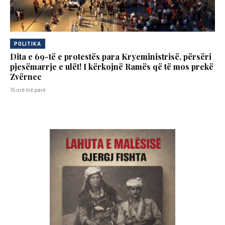
POLITIKA
Dita e 69-të e protestës para Kryeministrisë, përsëri
pjesëmarrje e ulët! I kërkojnë Ramës që të mos prekë
Zvërnec
15 orë më parë