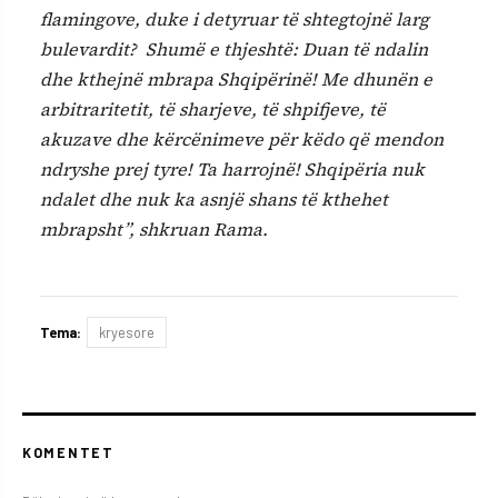
flamingove, duke i detyruar të shtegtojnë larg
bulevardit? Shumë e thjeshtë: Duan të ndalin
dhe kthejnë mbrapa Shqipërinë! Me dhunën e
arbitraritetit, të sharjeve, të shpifjeve, të
akuzave dhe kërcënimeve për këdo që mendon
ndryshe prej tyre! Ta harrojnë! Shqipëria nuk
ndalet dhe nuk ka asnjë shans të kthehet
mbrapsht”, shkruan Rama.
Tema:
kryesore
KOMENTET