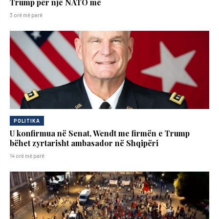
Trump për një NATO më
3 orë më parë
POLITIKA
U konfirmua në Senat, Wendt me firmën e Trump
bëhet zyrtarisht ambasador në Shqipëri
14 orë më parë