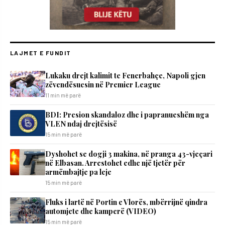
LAJMET E FUNDIT
Lukaku drejt kalimit te Fenerbahçe, Napoli gjen
zëvendësuesin në Premier League
11 min më parë
BDI: Presion skandaloz dhe i papranueshëm nga
VLEN ndaj drejtësisë
15 min më parë
Dyshohet se dogji 3 makina, në pranga 43-vjeçari
në Elbasan. Arrestohet edhe një tjetër për
armëmbajtje pa leje
15 min më parë
Fluks i lartë në Portin e Vlorës, mbërrijnë qindra
automjete dhe kamperë (VIDEO)
15 min më parë