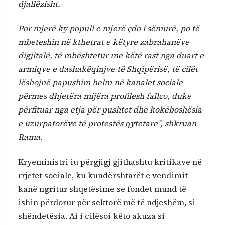
djallëzisht.
Por mjerë ky popull e mjerë çdo i sëmurë, po të
mbeteshin në kthetrat e këtyre zabrahanëve
digjitalë, të mbështetur me këtë rast nga duart e
armiqve e dashakëqinjve të Shqipërisë, të cilët
lëshojnë papushim helm në kanalet sociale
përmes dhjetëra mijëra profilesh fallco, duke
përfituar nga etja për pushtet dhe kokëboshësia
e uzurpatorëve të protestës qytetare”, shkruan
Rama.
Kryeministri iu përgjigj gjithashtu kritikave në
rrjetet sociale, ku kundërshtarët e vendimit
kanë ngritur shqetësime se fondet mund të
ishin përdorur për sektorë më të ndjeshëm, si
shëndetësia. Ai i cilësoi këto akuza si