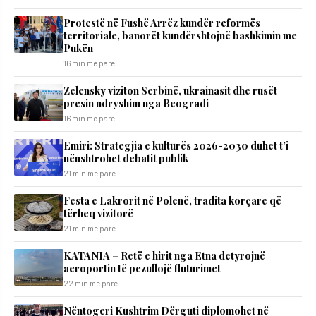
Protestë në Fushë Arrëz kundër reformës
territoriale, banorët kundërshtojnë bashkimin me
Pukën
16 min më parë
Zelensky viziton Serbinë, ukrainasit dhe rusët
presin ndryshim nga Beogradi
16 min më parë
Emiri: Strategjia e kulturës 2026-2030 duhet t’i
nënshtrohet debatit publik
21 min më parë
Festa e Lakrorit në Polenë, tradita korçare që
tërheq vizitorë
21 min më parë
KATANIA – Retë e hirit nga Etna detyrojnë
aeroportin të pezullojë fluturimet
22 min më parë
Nëntogeri Kushtrim Dërguti diplomohet në