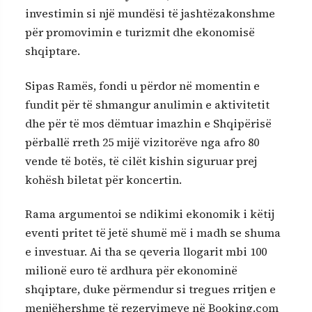
investimin si një mundësi të jashtëzakonshme
për promovimin e turizmit dhe ekonomisë
shqiptare.
Sipas Ramës, fondi u përdor në momentin e
fundit për të shmangur anulimin e aktivitetit
dhe për të mos dëmtuar imazhin e Shqipërisë
përballë rreth 25 mijë vizitorëve nga afro 80
vende të botës, të cilët kishin siguruar prej
kohësh biletat për koncertin.
Rama argumentoi se ndikimi ekonomik i këtij
eventi pritet të jetë shumë më i madh se shuma
e investuar. Ai tha se qeveria llogarit mbi 100
milionë euro të ardhura për ekonominë
shqiptare, duke përmendur si tregues rritjen e
menjëhershme të rezervimeve në Booking.com