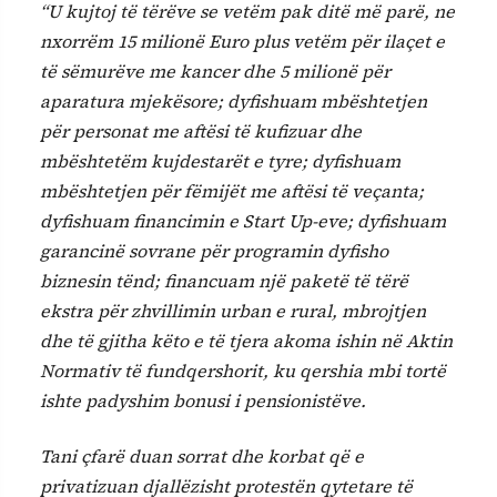
“U kujtoj të tërëve se vetëm pak ditë më parë, ne
nxorrëm 15 milionë Euro plus vetëm për ilaçet e
të sëmurëve me kancer dhe 5 milionë për
aparatura mjekësore; dyfishuam mbështetjen
për personat me aftësi të kufizuar dhe
mbështetëm kujdestarët e tyre; dyfishuam
mbështetjen për fëmijët me aftësi të veçanta;
dyfishuam financimin e Start Up-eve; dyfishuam
garancinë sovrane për programin dyfisho
biznesin tënd; financuam një paketë të tërë
ekstra për zhvillimin urban e rural, mbrojtjen
dhe të gjitha këto e të tjera akoma ishin në Aktin
Normativ të fundqershorit, ku qershia mbi tortë
ishte padyshim bonusi i pensionistëve.
Tani çfarë duan sorrat dhe korbat që e
privatizuan djallëzisht protestën qytetare të