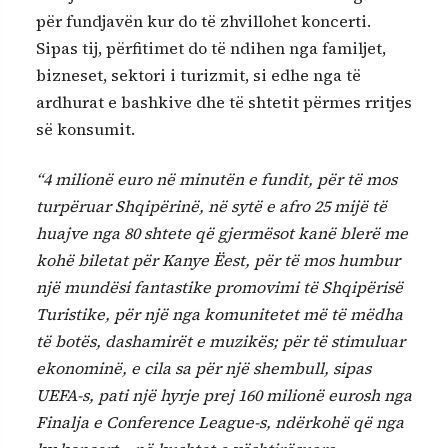
për fundjavën kur do të zhvillohet koncerti.
Sipas tij, përfitimet do të ndihen nga familjet,
bizneset, sektori i turizmit, si edhe nga të
ardhurat e bashkive dhe të shtetit përmes rritjes
së konsumit.
“4 milionë euro në minutën e fundit, për të mos
turpëruar Shqipërinë, në sytë e afro 25 mijë të
huajve nga 80 shtete që gjermësot kanë blerë me
kohë biletat për Kanye Ëest, për të mos humbur
një mundësi fantastike promovimi të Shqipërisë
Turistike, për një nga komunitetet më të mëdha
të botës, dashamirët e muzikës; për të stimuluar
ekonominë, e cila sa për një shembull, sipas
UEFA-s, pati një hyrje prej 160 milionë eurosh nga
Finalja e Conference League-s, ndërkohë që nga