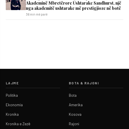
Akademinë Mbretërore Ushtarake Sandhurst, një
nga akademitë ushtarake më prestigjioze në botë
36 min më parë
LAJME
BOTA & RAJONI
Politika
Bota
Ekonomia
Amerika
Kronika
Kosova
Kronika e Zezë
Rajoni