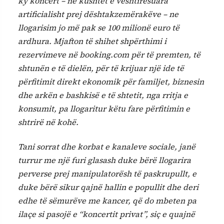
ky koncert – në kushtet e vështirësuara
artificialisht prej dështakzemërakëve – ne
llogarisim jo më pak se 100 milionë euro të
ardhura. Mjafton të shihet shpërthimi i
rezervimeve në booking.com për të premten, të
shtunën e të dielën, për të krijuar një ide të
përfitimit direkt ekonomik për familjet, biznesin
dhe arkën e bashkisë e të shtetit, nga rritja e
konsumit, pa llogaritur këtu fare përfitimin e
shtrirë në kohë.
Tani sorrat dhe korbat e kanaleve sociale, janë
turrur me një furi glasash duke bërë llogarira
perverse prej manipulatorësh të paskrupullt, e
duke bërë sikur qajnë hallin e popullit dhe deri
edhe të sëmurëve me kancer, që do mbeten pa
ilaçe si pasojë e “koncertit privat”, siç e quajnë