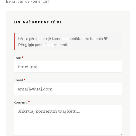
Bëhu i pari që komenton!
LINI NJË KOMENT TË RI
Për t'u përgjigjur një komenti specifik, kliko butonin
💬
Përgjigju
poshtë atij komenti.
Emri
*
Email
*
Komenti
*