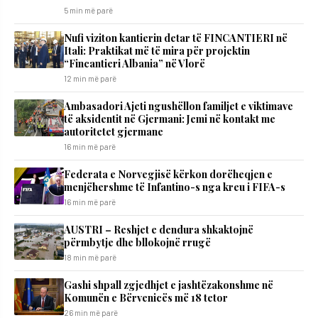
5 min më parë
Nufi viziton kantierin detar të FINCANTIERI në
Itali: Praktikat më të mira për projektin
“Fincantieri Albania” në Vlorë
12 min më parë
Ambasadori Ajeti ngushëllon familjet e viktimave
të aksidentit në Gjermani: Jemi në kontakt me
autoritetet gjermane
16 min më parë
Federata e Norvegjisë kërkon dorëheqjen e
menjëhershme të Infantino-s nga kreu i FIFA-s
16 min më parë
AUSTRI – Reshjet e dendura shkaktojnë
përmbytje dhe bllokojnë rrugë
18 min më parë
Gashi shpall zgjedhjet e jashtëzakonshme në
Komunën e Bërvenicës më 18 tetor
26 min më parë