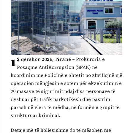
1
2 qershor 2026, Tiranë
– Prokuroria e
Posaçme AntiKorrupsion (SPAK) në
koordinim me Policinë e Shtetit po zhvillojnë një
operacion mëngjesin e sotëm për ekzekutimin e
20 masave të sigurimit ndaj disa personave të
dyshuar për trafik narkotikësh dhe pastrim
parash në vlera të mëdha, në formën e grupit të
strukturuar kriminal.
Detaje më të hollësishme do të mësohen me