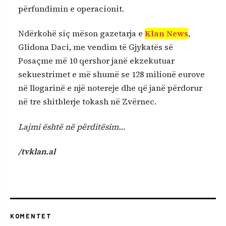
përfundimin e operacionit.
Ndërkohë siç mëson gazetarja e
Klan News
,
Glidona Daci, me vendim të Gjykatës së
Posaçme më 10 qershor janë ekzekutuar
sekuestrimet e më shumë se 128 milionë eurove
në llogarinë e një notereje dhe që janë përdorur
në tre shitblerje tokash në Zvërnec.
Lajmi është në përditësim…
/tvklan.al
KOMENTET