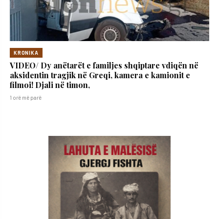
KRONIKA
VIDEO/ Dy anëtarët e familjes shqiptare vdiqën në
aksidentin tragjik në Greqi, kamera e kamionit e
filmoi! Djali në timon,
1 orë më parë