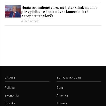
Huaja 100 milionë euro, një tjetër shkak madhor
për zgjidhjen e kontratës së koncesionit të
Aeroportit të Vlorës
35 min më parë
LAJME
BOTA & RAJONI
Politika
Bota
Ekonomia
Amerika
Kronika
Kosova