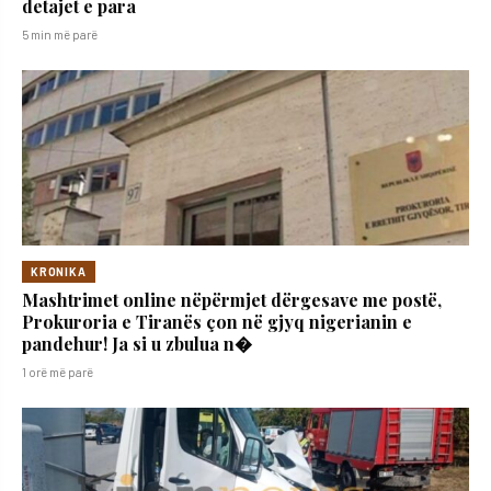
detajet e para
5 min më parë
KRONIKA
Mashtrimet online nëpërmjet dërgesave me postë,
Prokuroria e Tiranës çon në gjyq nigerianin e
pandehur! Ja si u zbulua n�
1 orë më parë