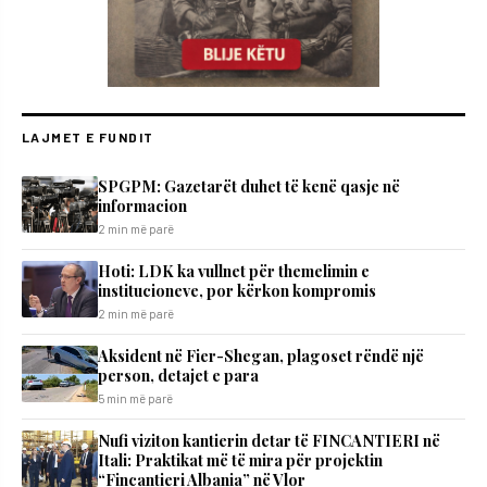
LAJMET E FUNDIT
SPGPM: Gazetarët duhet të kenë qasje në
informacion
2 min më parë
Hoti: LDK ka vullnet për themelimin e
institucioneve, por kërkon kompromis
2 min më parë
Aksident në Fier-Shegan, plagoset rëndë një
person, detajet e para
5 min më parë
Nufi viziton kantierin detar të FINCANTIERI në
Itali: Praktikat më të mira për projektin
“Fincantieri Albania” në Vlor