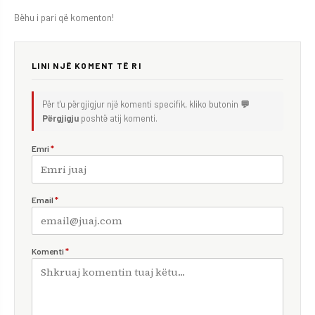
Bëhu i pari që komenton!
LINI NJË KOMENT TË RI
Për t'u përgjigjur një komenti specifik, kliko butonin
💬
Përgjigju
poshtë atij komenti.
Emri
*
Email
*
Komenti
*