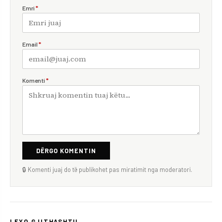
Emri
*
Email
*
Komenti
*
DËRGO KOMENTIN
🔒 Komenti juaj do të publikohet pas miratimit nga moderatori.
LEXO GJITHASHTU