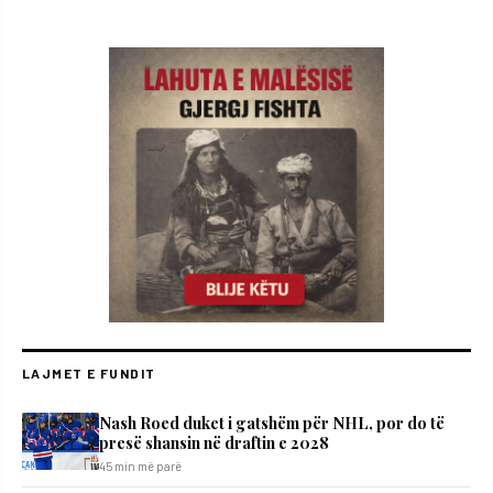
LAJMET E FUNDIT
Nash Roed duket i gatshëm për NHL, por do të
presë shansin në draftin e 2028
45 min më parë