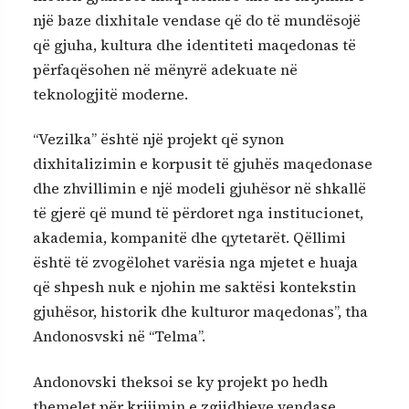
një baze dixhitale vendase që do të mundësojë
që gjuha, kultura dhe identiteti maqedonas të
përfaqësohen në mënyrë adekuate në
teknologjitë moderne.
“Vezilka” është një projekt që synon
dixhitalizimin e korpusit të gjuhës maqedonase
dhe zhvillimin e një modeli gjuhësor në shkallë
të gjerë që mund të përdoret nga institucionet,
akademia, kompanitë dhe qytetarët. Qëllimi
është të zvogëlohet varësia nga mjetet e huaja
që shpesh nuk e njohin me saktësi kontekstin
gjuhësor, historik dhe kulturor maqedonas”, tha
Andonosvski në “Telma”.
Andonovski theksoi se ky projekt po hedh
themelet për krijimin e zgjidhjeve vendase