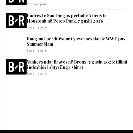
2 orë më parë
Padres të San Diegos përballë Astros të
Houstonit në Petco Park, 7 gusht 2026
3 orë më parë
Rangimi i përditësuar i yjeve meshkuj të WWE pas
SummerSlam
3 orë më parë
Yankees ndaj Braves në Bronx, 7 gusht 2026: fillimi
i ndeshjes i shtyrë nga shirat
3 orë më parë