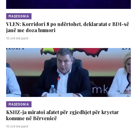
MAQEDONIA
VLEN: Korridori 8 po ndërtohet, deklaratat e BDI-së
janë me doza ​humori
10 orë më parë
MAQEDONIA
KSHZ-ja miratoi afatet për zgjedhjet për kryetar
komune në Bërvenicë
10 orë më parë