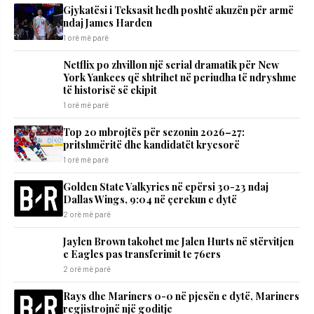
Gjykatësi i Teksasit hedh poshtë akuzën për armë
ndaj James Harden
1 orë më parë
Netflix po zhvillon një serial dramatik për New
York Yankees që shtrihet në periudha të ndryshme
të historisë së ekipit
1 orë më parë
Top 20 mbrojtës për sezonin 2026–27:
pritshmëritë dhe kandidatët kryesorë
1 orë më parë
Golden State Valkyries në epërsi 30-23 ndaj
Dallas Wings, 9:04 në çerekun e dytë
2 orë më parë
Jaylen Brown takohet me Jalen Hurts në stërvitjen
e Eagles pas transferimit te 76ers
2 orë më parë
Rays dhe Mariners 0-0 në pjesën e dytë, Mariners
regjistrojnë një goditje