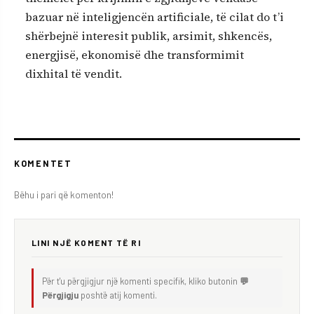
bazuar në inteligjencën artificiale, të cilat do t’i
shërbejnë interesit publik, arsimit, shkencës,
energjisë, ekonomisë dhe transformimit
dixhital të vendit.
KOMENTET
Bëhu i pari që komenton!
LINI NJË KOMENT TË RI
Për t'u përgjigjur një komenti specifik, kliko butonin
💬
Përgjigju
poshtë atij komenti.