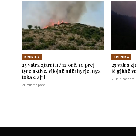
KRONIKA
KRONIKA
25 vatra zjarri në 12 orë, 10 prej
25 vatra zj
tyre aktive, vijojnë ndërhyrjet nga
të gjithë 
toka e ajri
26 min më parë
26 min më parë