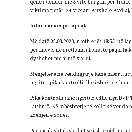
qenë i dënuar me 8 vite burgim për trafik 
viktima tjetër, 24-vjeçari Anxhelo Avdiaj,
Informacion paraprak
Më datë 02.03.2020, rreth orës 18:55, në lag
perimeve, në rrethana akoma të paqarta ka
dyshohet me armë zjarri.
Menjëherë në vendngjarje kanë mbrritur fo
ngritur pika kontrolli dhe është rrethuar 
Pika kontrolli janë ngritur edhe nga DVP 
Lushnjë. Në mbështetje të Policisë vendor
krehjen e zonës.
Paraprakisht dyshohet se është qëlluar nga