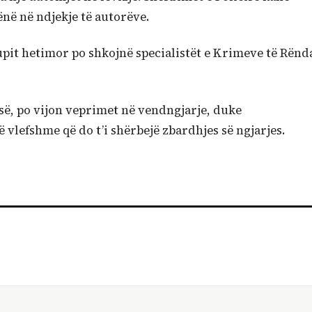
në në ndjekje të autorëve.
upit hetimor po shkojnë specialistët e Krimeve të Rënd
së, po vijon veprimet në vendngjarje, duke
vlefshme që do t’i shërbejë zbardhjes së ngjarjes.