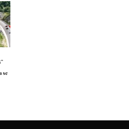
k”
a se