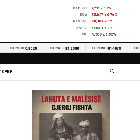
7,716
S&P 500
▼0.1%
53,947
DOW
▼0.74%
26,362
NASDAQ
▼0%
77.63
NAFTA
▲3.2%
4,306
ARI
▲0.02%
0.9328
93.2086
61.4970
EUR/CHF
EUR/ALL
EUR/MKD
EUR/RS
🔍
TEPER