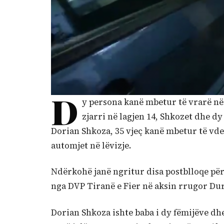
D
y persona kanë mbetur të vrarë n
zjarri në lagjen 14, Shkozet dhe dy
Dorian Shkoza, 35 vjeç kanë mbetur të vdek
automjet në lëvizje.
Ndërkohë janë ngritur disa postblloqe për
nga DVP Tiranë e Fier në aksin rrugor Du
Dorian Shkoza ishte baba i dy fëmijëve dhe