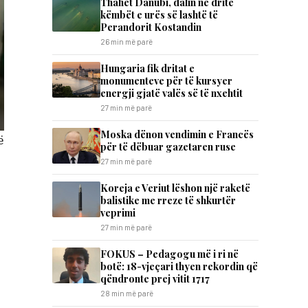
Thahet Danubi, dalin në dritë
këmbët e urës së lashtë të
Perandorit Kostandin
26 min më parë
Hungaria fik dritat e
monumenteve për të kursyer
energji gjatë valës së të nxehtit
27 min më parë
Moska dënon vendimin e Francës
ë
për të dëbuar gazetaren ruse
27 min më parë
Koreja e Veriut lëshon një raketë
balistike me rreze të shkurtër
veprimi
27 min më parë
FOKUS – Pedagogu më i ri në
botë: 18-vjeçari thyen rekordin që
qëndronte prej vitit 1717
28 min më parë