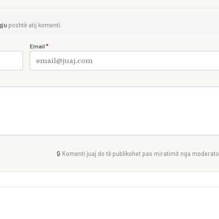
gju
poshtë atij komenti.
Email
*
🔒 Komenti juaj do të publikohet pas miratimit nga moderator