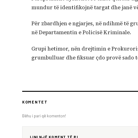
mundur të identifikojnë targat dhe janë vë
Për zbardhjen e ngjarjes, në ndihmë të gr
në Departamentin e Policisë Kriminale.
Grupi hetimor, nën drejtimin e Prokurori
grumbulluar dhe fiksuar çdo provë sado të 
KOMENTET
Bëhu i pari që komenton!
LINI NJË KOMENT TË RI