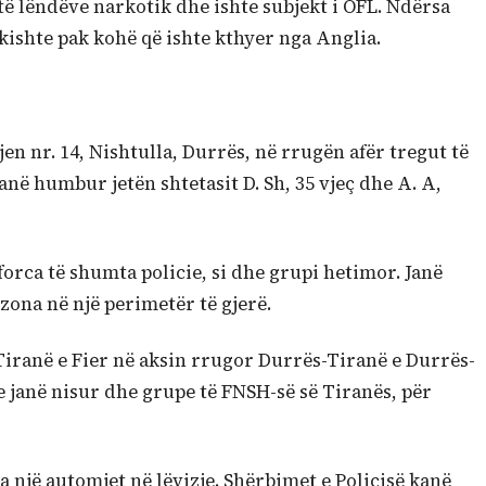
të lëndëve narkotik dhe ishte subjekt i OFL. Ndërsa
 kishte pak kohë që ishte kthyer nga Anglia.
jen nr. 14, Nishtulla, Durrës, në rrugën afër tregut të
në humbur jetën shtetasit D. Sh, 35 vjeç dhe A. A,
rca të shumta policie, si dhe grupi hetimor. Janë
zona në një perimetër të gjerë.
Tiranë e Fier në aksin rrugor Durrës-Tiranë e Durrës-
e janë nisur dhe grupe të FNSH-së së Tiranës, për
 një automjet në lëvizje. Shërbimet e Policisë kanë