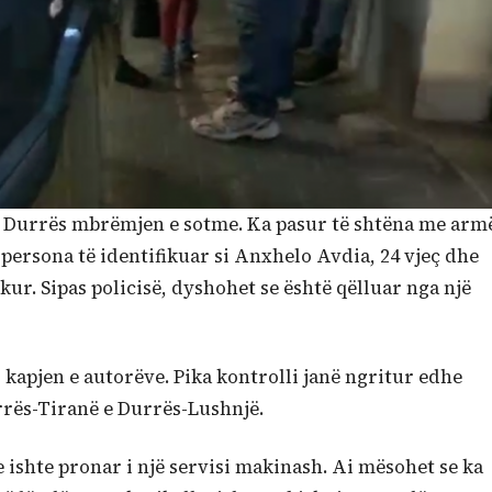
ë Durrës mbrëmjen e sotme. Ka pasur të shtëna me arm
 persona të identifikuar si Anxhelo Avdia, 24 vjeç dhe
ur. Sipas policisë, dyshohet se është qëlluar nga një
 kapjen e autorëve. Pika kontrolli janë ngritur edhe
rrës-Tiranë e Durrës-Lushnjë.
 ishte pronar i një servisi makinash. Ai mësohet se ka