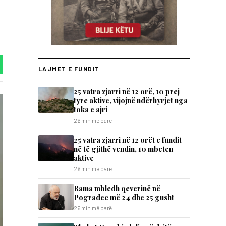
LAJMET E FUNDIT
25 vatra zjarri në 12 orë, 10 prej
tyre aktive, vijojnë ndërhyrjet nga
toka e ajri
26 min më parë
25 vatra zjarri në 12 orët e fundit
në të gjithë vendin, 10 mbeten
aktive
26 min më parë
Rama mbledh qeverinë në
Pogradec më 24 dhe 25 gusht
26 min më parë