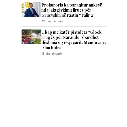
Prokuroria ka paraqitur ankesë
ndaj aktgjykimit lirues për
Gruevskin në rastin “Talir 2”
32 min më parë
U kap me katër pistoleta “Glock”
rrugës për Sarandë, zbardhet
dëshmia e 31-vjeçarit: Mendova se
ishin lodra
41 min më parë