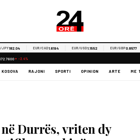
182.04
1.6194
1.1552
0.8577
EUR/CAD
EUR/USD
EUR/GBP
$72.7600
▼ -2.4%
KOSOVA
RAJONI
SPORTI
OPINION
ARTE
ME 
 në Durrës, vriten dy