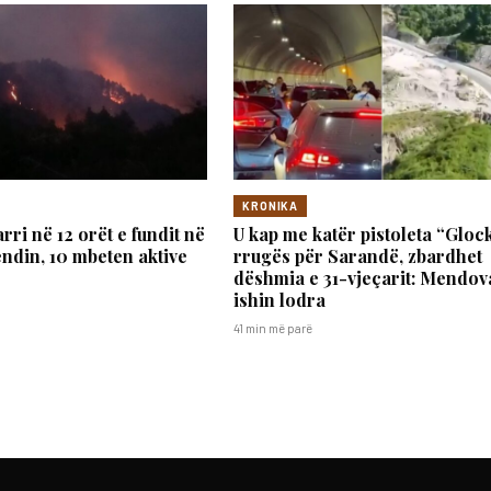
KRONIKA
arri në 12 orët e fundit në
U kap me katër pistoleta “Gloc
vendin, 10 mbeten aktive
rrugës për Sarandë, zbardhet
dëshmia e 31-vjeçarit: Mendov
ishin lodra
41 min më parë