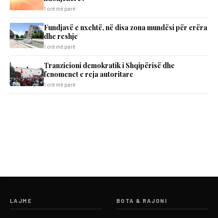
1 orë më parë
Fundjavë e nxehtë, në disa zona mundësi për erëra
dhe reshje
1 orë më parë
Tranzicioni demokratik i Shqipërisë dhe
fenomenet e reja autoritare
1 orë më parë
LAJME
BOTA & RAJONI