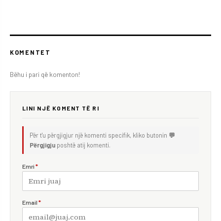
KOMENTET
Bëhu i pari që komenton!
LINI NJË KOMENT TË RI
Për t'u përgjigjur një komenti specifik, kliko butonin
💬
Përgjigju
poshtë atij komenti.
Emri
*
Email
*