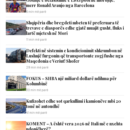
Goditje e befasishme e Liverpool në mbrojtje,
merr Ronald Araujo nga Barcelona
6 min më parë
Shqipëria dhe bregdeti mbeten të preferuara të
trevave e diasporës edhe gjatë muajit gusht, fluks i
lartë mjetesh në Mori
11 min më parë
Defekti në sistemin e kondicionimit shkrumbon në
Lushnjë furgonin që transportonte zogj fushe nga
Maqedonia e Veriut! Shofer
29 min më parë
FOKUS – SHBA një miliard dollarë ndihma për
Kolumbinë
30 min më parë
Kufizohet edhe sot qarkullimi i kamionëve mbi 20
tonë në autoudhë
41 min më parë
KOMENT – A është vera 2026 në Itali më e nxehta
ndonjëherë?