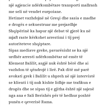
një agjencie ndërkombëtare transporti mallrash
me seli në vendet eurpoiane.
Hetimet vazhdojnë në Greqi dhe sasia e madhe
e drogës e sekuestruar me prejardhje
Shqipërinë ka hapur një debat të gjerë ku në
mjaft raste kërkohet arrestimi i tij prej
autoriteteve shqiptare.
Sipas mediave greke, pavarësisht se ka një
urdhër arresti ndërkombëtar në emër të
Klement Balilit, asgjë nuk është bërë dhe ai
vazhdon të qëndrojë i lirë. Pak ditë më parë
avokati grek i Balilit u shpreh në një intervistë
se klienti i tij nuk kishte lidhje me trafikun e
drogës dhe se sipas tij e gjitha është një sajesë
nga ana e Sali Berishës për të hedhur poshtë
punën e qeverisë Rama.