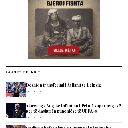
LAJMET E FUNDIT
Dështon transferimi i Asllanit te Leipzig
6 min më parë
Akuza nga Anglia: Infantino bëri një super pagesë
për të dashurën punonjëse të UEFA-s
6 min më parë