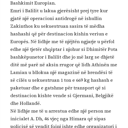
Bashkimit Europian.
Emri i Balilit u lakua gjerësisht prej tyre kur
gjatë një operacioni antidrogë në ishullin
Zakinthos ku sekuestruan sasira të mëdha
hashashi që për destinacion kishin veriun e
Europës. Në lidhje me të njëjtën ngjarje u përfol
edhe një tjetër shqiptar i njohur si Dhimitër Pota
bashkëpunetor i Balilit dhe jo më larg se dhjetë
ditë më parë në aksin rrugor që lidh Athinën me
Lamian u bllokua një magazinë në brendësi të
së cilës u sekuestruan 1 ton e 669 kg hashash e
paketuar dhe e gatshme për transport që si
destinacion kishte vende si Gjermani, Belgjikë
dhe Hollandë.
Në lidhje me të u arrestua edhe një person me
inicialet A. Dh, 46 vjeç nga Himara që sipas
policisë së vendit fqinj ishte edhe organizatori i