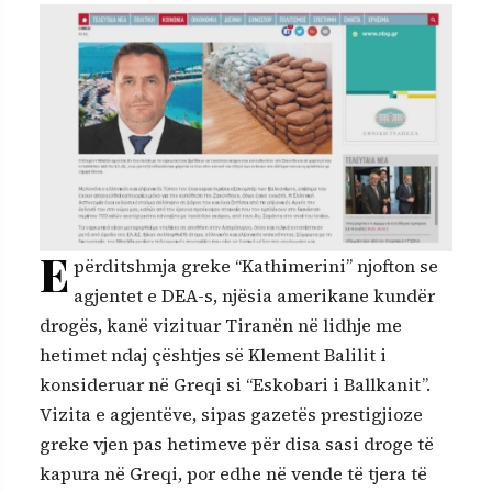
E
përditshmja greke “Kathimerini” njofton se
agjentet e DEA-s, njësia amerikane kundër
drogës, kanë vizituar Tiranën në lidhje me
hetimet ndaj çështjes së Klement Balilit i
konsideruar në Greqi si “Eskobari i Ballkanit”.
Vizita e agjentëve, sipas gazetës prestigjioze
greke vjen pas hetimeve për disa sasi droge të
kapura në Greqi, por edhe në vende të tjera të