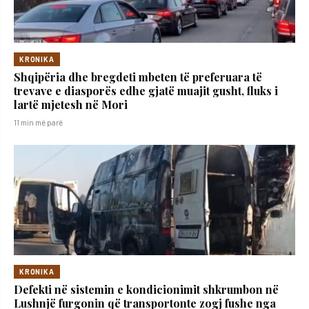
KRONIKA
Shqipëria dhe bregdeti mbeten të preferuara të
trevave e diasporës edhe gjatë muajit gusht, fluks i
lartë mjetesh në Mori
11 min më parë
KRONIKA
Defekti në sistemin e kondicionimit shkrumbon në
Lushnjë furgonin që transportonte zogj fushe nga