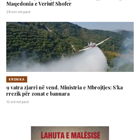
Maqedonia e Veriut! Shofer
29 min më parë
KRONIKA
9 vatra zjarri në vend, Ministria e Mbrojtjes: S’ka
rrezik për zonat e banuara
10 orë më parë