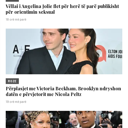
Vëllai i Angelina Jolie flet për herë të parë publikisht
për orientimin seksual
18 orë më parë
ROZE
Përplasjet me Victoria Beckham, Brooklyn ndryshon
datën e përvjetorit me Nicola Peltz
19 orë më parë