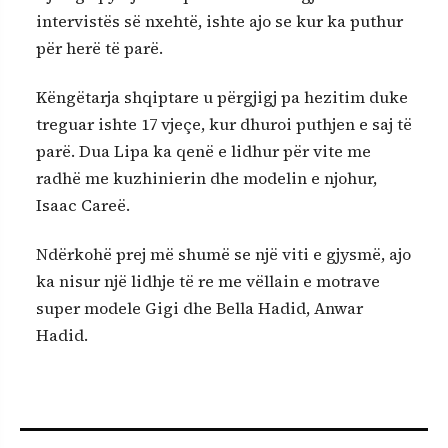
intervistës së nxehtë, ishte ajo se kur ka puthur
për herë të parë.
Këngëtarja shqiptare u përgjigj pa hezitim duke
treguar ishte 17 vjeçe, kur dhuroi puthjen e saj të
parë. Dua Lipa ka qenë e lidhur për vite me
radhë me kuzhinierin dhe modelin e njohur,
Isaac Careë.
Ndërkohë prej më shumë se një viti e gjysmë, ajo
ka nisur një lidhje të re me vëllain e motrave
super modele Gigi dhe Bella Hadid, Anwar
Hadid.