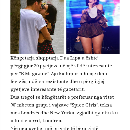
Këngëtarja shqiptarja Dua Lipa u është
përgjigjur 30 pyetjeve në një sfidë interesante
për “Ë Magazine”. Ajo ka hipur mbi një dem
lëvizës, ndërsa rezistonte dhe u përgjigjej
pyetjeve interesante të gazetarit.
Dua tregoi se këngëtarët e preferuar nga vitet
90’ mbeten grupi i vajzave “Spice Girls”, teksa
mes Londrës dhe New Yorku, zgjodhi qytetin ku
u lind e u rrit, Londrën.
Një nga pyetjet më private të bëra gjatë