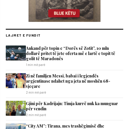
LAJMET E FUNDIT
Ankand për topin e “Dorës së Zotit”, 10 mln
dollarë pritet të jete oferta më e lartë e topit të
golit të Maradonës
1 min më parë
Zi në familjen Messi, babai i legjendës
argjentinase ndahet nga jeta në moshën 68-
vjeçare
2 min më parë
​Gjini për Kadrijajn: Timja kurrë nuk ka munguar
për vendin
2 min më parë
“City AM”: Tirana, mes trashëgimisë dhe