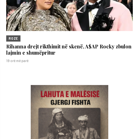
ROZE
Rihanna drejt rikthimit në skenë, A$AP Rocky zbulon
lajmin e shumëpritur
19 orë më parë