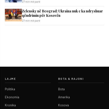
27 min më parë
Zelensky në Beograd: Ukraina nuk e ka ndryshuar
qëndrimin për Kosovën
27 min më parë
LAJME
BOTA & RAJONI
Politika
Bota
Ekonomia
Amerika
Kronika
Kosova