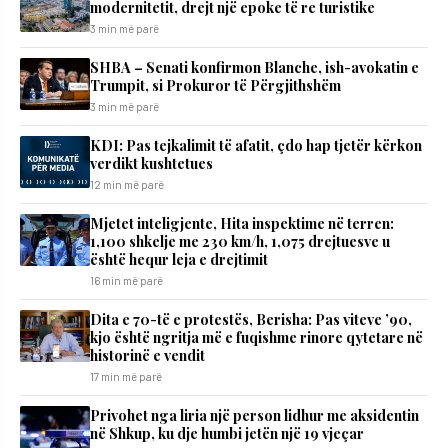
modernitetit, drejt një epoke të re turistike
3 min më parë
SHBA – Senati konfirmon Blanche, ish-avokatin e
Trumpit, si Prokuror të Përgjithshëm
3 min më parë
KDI: Pas tejkalimit të afatit, çdo hap tjetër kërkon
verdikt kushtetues
12 min më parë
Mjetet inteligjente, Hita inspektime në terren:
1,100 shkelje me 230 km/h, 1,075 drejtuesve u
është hequr leja e drejtimit
16 min më parë
Dita e 70-të e protestës, Berisha: Pas viteve ’90,
kjo është ngritja më e fuqishme rinore qytetare në
historinë e vendit
17 min më parë
Privohet nga liria një person lidhur me aksidentin
në Shkup, ku dje humbi jetën një 19 vjeçar