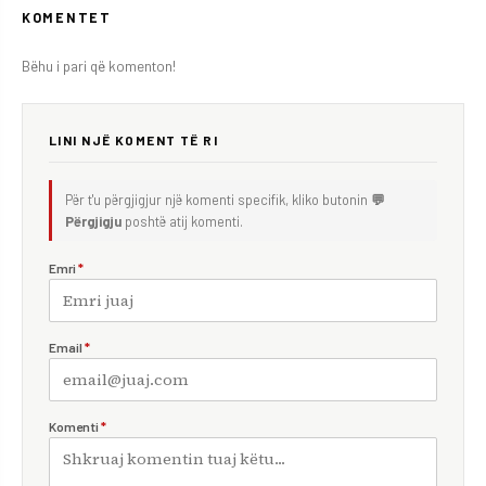
KOMENTET
Bëhu i pari që komenton!
LINI NJË KOMENT TË RI
Për t'u përgjigjur një komenti specifik, kliko butonin
💬
Përgjigju
poshtë atij komenti.
Emri
*
Email
*
Komenti
*