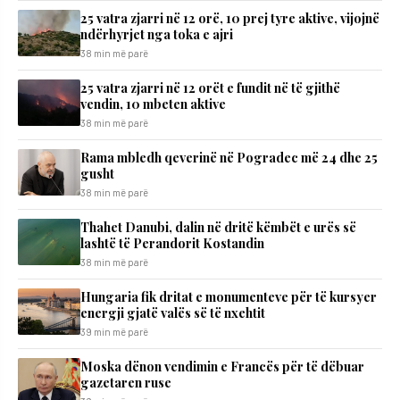
25 vatra zjarri në 12 orë, 10 prej tyre aktive, vijojnë
ndërhyrjet nga toka e ajri
38 min më parë
25 vatra zjarri në 12 orët e fundit në të gjithë
vendin, 10 mbeten aktive
38 min më parë
Rama mbledh qeverinë në Pogradec më 24 dhe 25
gusht
38 min më parë
Thahet Danubi, dalin në dritë këmbët e urës së
lashtë të Perandorit Kostandin
38 min më parë
Hungaria fik dritat e monumenteve për të kursyer
energji gjatë valës së të nxehtit
39 min më parë
Moska dënon vendimin e Francës për të dëbuar
gazetaren ruse