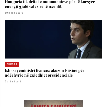
Hungaria fik dritat e monumenteve për të kursyer
energji gjatë valës së të nxehtit
39 min më parë
EUROPA
Ish-kryeministri francez akuzon Rusinë për
ndërhyrje në zgjedhjet presidenciale
2 orë më parë