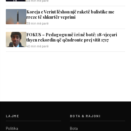
39 min më parë
Koreja e Veriut lëshon një raketë balistike me
rreze të shkurtër veprimi
39 min më parë
FOKUS – Pedagogu më i ri në botë: 18-vjeçari
thyen rekordin që qëndronte prej vitit 1717
40 min më parë
LAJME
BOTA & RAJONI
Politika
Bota