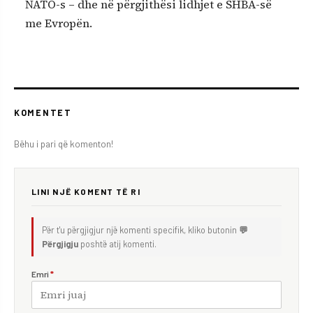
NATO-s – dhe në përgjithësi lidhjet e SHBA-së
me Evropën.
KOMENTET
Bëhu i pari që komenton!
LINI NJË KOMENT TË RI
Për t'u përgjigjur një komenti specifik, kliko butonin
💬
Përgjigju
poshtë atij komenti.
Emri
*