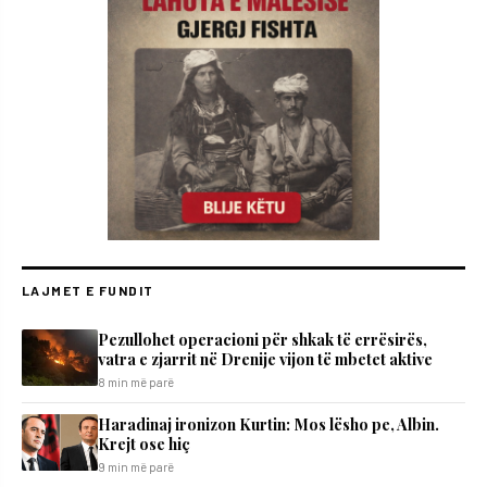
LAJMET E FUNDIT
Pezullohet operacioni për shkak të errësirës,
vatra e zjarrit në Drenije vijon të mbetet aktive
8 min më parë
Haradinaj ironizon Kurtin: Mos lësho pe, Albin.
Krejt ose hiç
9 min më parë