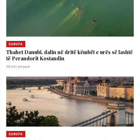
EUROPA
Thahet Danubi, dalin në dritë këmbët e urës së lashtë
të Perandorit Kostandin
38 min më parë
EUROPA