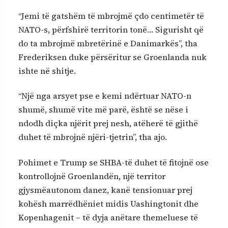
“Jemi të gatshëm të mbrojmë çdo centimetër të
NATO-s, përfshirë territorin tonë… Sigurisht që
do ta mbrojmë mbretërinë e Danimarkës”, tha
Frederiksen duke përsëritur se Groenlanda nuk
ishte në shitje.
“Një nga arsyet pse e kemi ndërtuar NATO-n
shumë, shumë vite më parë, është se nëse i
ndodh diçka njërit prej nesh, atëherë të gjithë
duhet të mbrojnë njëri-tjetrin”, tha ajo.
Pohimet e Trump se SHBA-të duhet të fitojnë ose
kontrollojnë Groenlandën, një territor
gjysmëautonom danez, kanë tensionuar prej
kohësh marrëdhëniet midis Uashingtonit dhe
Kopenhagenit – të dyja anëtare themeluese të