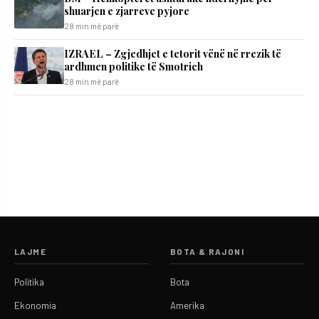
shuarjen e zjarreve pyjore
28 min më parë
IZRAEL – Zgjedhjet e tetorit vënë në rrezik të
ardhmen politike të Smotrich
28 min më parë
LAJME
BOTA & RAJONI
Politika
Bota
Ekonomia
Amerika