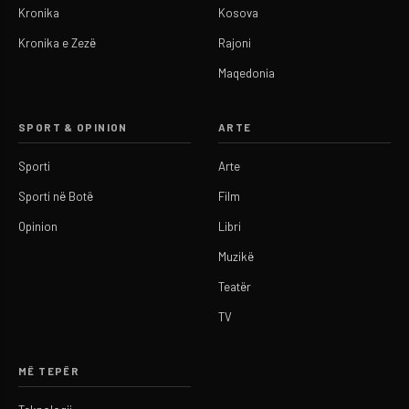
Kronika
Kosova
Kronika e Zezë
Rajoni
Maqedonia
SPORT & OPINION
ARTE
Sporti
Arte
Sporti në Botë
Film
Opinion
Libri
Muzikë
Teatër
TV
MË TEPËR