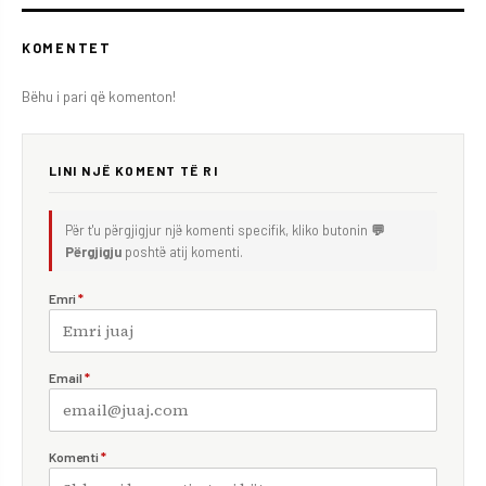
KOMENTET
Bëhu i pari që komenton!
LINI NJË KOMENT TË RI
Për t'u përgjigjur një komenti specifik, kliko butonin
💬
Përgjigju
poshtë atij komenti.
Emri
*
Email
*
Komenti
*