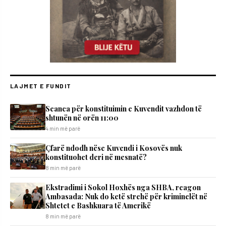
LAJMET E FUNDIT
Seanca për konstituimin e Kuvendit vazhdon të
shtunën në orën 11:00
4 min më parë
Çfarë ndodh nëse Kuvendi i Kosovës nuk
konstituohet deri në mesnatë?
8 min më parë
Ekstradimi i Sokol Hoxhës nga SHBA, reagon
Ambasada: Nuk do ketë strehë për kriminelët në
Shtetet e Bashkuara të Amerikë
8 min më parë