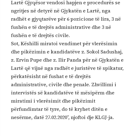
Lartë Gjyqësor vendosi hapjen e procedurës se
ngritjes në detyrë në Gjykatën e Lartë, nga
radhët e gjyqtarëve për 6 pozicione të lira, 3 në
fushën e të drejtës administrative dhe 3 në
fushën e të drejtës civile.
Sot, Këshilli miratoi vendimet për vlerësimin
dhe pikëzimin e kandidatëve z. Sokol Sadushaj,
z. Ervin Pupe dhe z. Ilir Panda për në Gjykatën e
Lartë që vijnë nga radhët e juristëve të spikatur,
përkatësisht në fushat e të drejtës
administrative, civile dhe penale. Zhvillimi i
intervistës së kandidatëve të mësipërm dhe
miratimi i vlerësimit dhe pikëzimit
përfundimtar të tyre, do të kryhet ditën e
nesërme, datë 27.02.2020”, njoftoi dje KLGJ-ja.