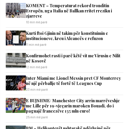
KOMENT – Temperaturat rekord tronditin
Evropën, nga Italia në Ballkan rritet rreziku i
zjarreve
10 min më parë
Kurti ftoi Gjinin në takim për konstituimin e
institucioneve, kreu i Aleancës e refuzon
11 min më parë
Konfirmohet rasti i parë këtë vit me Virusin e Nilit
në Kosovë
12 min më parë
Inter Miami me Lionel Messin pret CF Monterrey
në një përballje të fortë të Leagues Cup
23 min më parë
E BUJSHME/ Manchester City arrin marrëveshje
me Lille për 19-vjeçarin maroken Bouadi, do i
paguajë francezëve 135 mln euro!
25 min më parë
BM – Helikopterët ushtarakë ndërhyjnë për