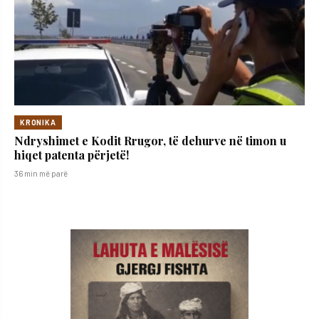
KRONIKA
Ndryshimet e Kodit Rrugor, të dehurve në timon u
hiqet patenta përjetë!
36 min më parë