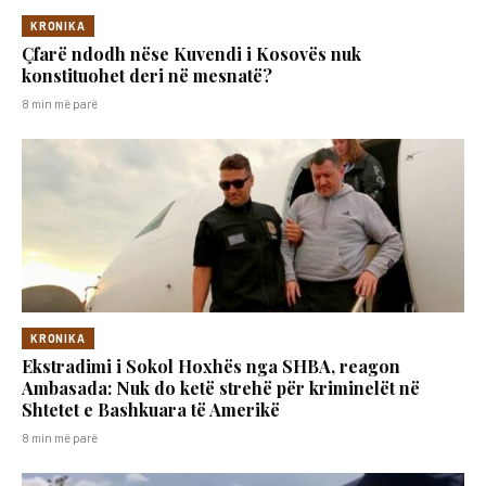
KRONIKA
Çfarë ndodh nëse Kuvendi i Kosovës nuk
konstituohet deri në mesnatë?
8 min më parë
KRONIKA
Ekstradimi i Sokol Hoxhës nga SHBA, reagon
Ambasada: Nuk do ketë strehë për kriminelët në
Shtetet e Bashkuara të Amerikë
8 min më parë