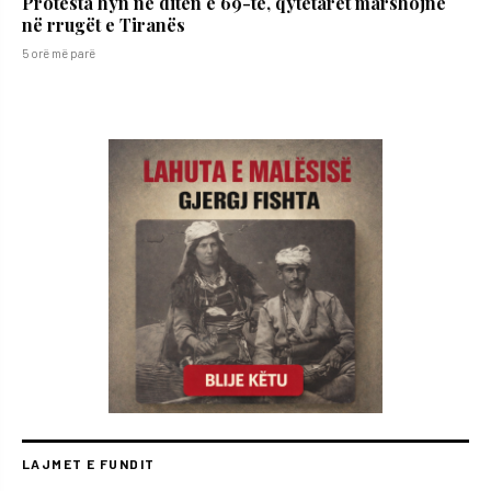
Protesta hyn në ditën e 69-të, qytetarët marshojnë
në rrugët e Tiranës
5 orë më parë
LAJMET E FUNDIT