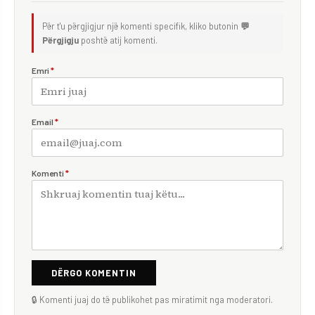
Për t'u përgjigjur një komenti specifik, kliko butonin
💬
Përgjigju
poshtë atij komenti.
Emri
*
Email
*
Komenti
*
DËRGO KOMENTIN
🔒 Komenti juaj do të publikohet pas miratimit nga moderatori.