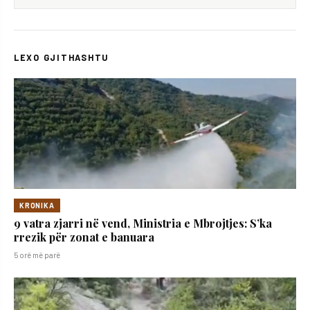
LEXO GJITHASHTU
KRONIKA
9 vatra zjarri në vend, Ministria e Mbrojtjes: S’ka
rrezik për zonat e banuara
5 orë më parë