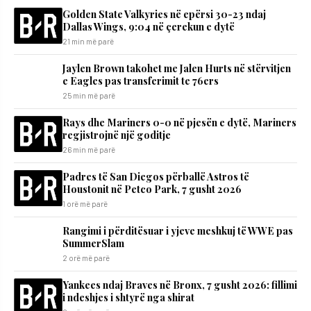
Golden State Valkyries në epërsi 30-23 ndaj
Dallas Wings, 9:04 në çerekun e dytë
21 min më parë
Jaylen Brown takohet me Jalen Hurts në stërvitjen
e Eagles pas transferimit te 76ers
25 min më parë
Rays dhe Mariners 0-0 në pjesën e dytë, Mariners
regjistrojnë një goditje
26 min më parë
Padres të San Diegos përballë Astros të
Houstonit në Petco Park, 7 gusht 2026
1 orë më parë
Rangimi i përditësuar i yjeve meshkuj të WWE pas
SummerSlam
2 orë më parë
Yankees ndaj Braves në Bronx, 7 gusht 2026: fillimi
i ndeshjes i shtyrë nga shirat