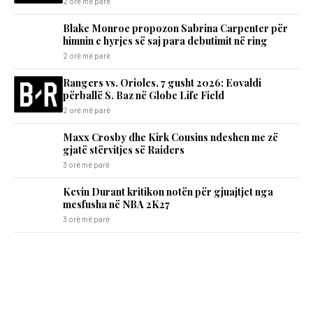
2 orë më parë
Blake Monroe propozon Sabrina Carpenter për
himnin e hyrjes së saj para debutimit në ring
2 orë më parë
Rangers vs. Orioles, 7 gusht 2026: Eovaldi
përballë S. Baz në Globe Life Field
2 orë më parë
Maxx Crosby dhe Kirk Cousins ndeshen me zë
gjatë stërvitjes së Raiders
3 orë më parë
Kevin Durant kritikon notën për gjuajtjet nga
mesfusha në NBA 2K27
3 orë më parë