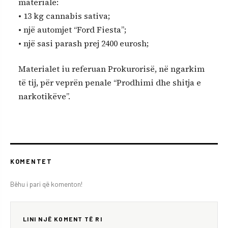
materiale:
• 13 kg cannabis sativa;
• një automjet “Ford Fiesta”;
• një sasi parash prej 2400 eurosh;
Materialet iu referuan Prokurorisë, në ngarkim
të tij, për veprën penale “Prodhimi dhe shitja e
narkotikëve”.
KOMENTET
Bëhu i pari që komenton!
LINI NJË KOMENT TË RI