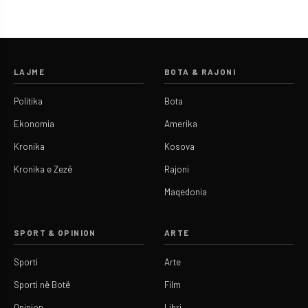
LAJME
BOTA & RAJONI
Politika
Bota
Ekonomia
Amerika
Kronika
Kosova
Kronika e Zezë
Rajoni
Maqedonia
SPORT & OPINION
ARTE
Sporti
Arte
Sporti në Botë
Film
Opinion
Libri