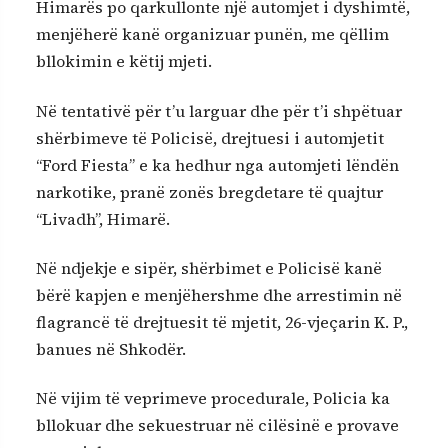
Himarës po qarkullonte një automjet i dyshimtë,
menjëherë kanë organizuar punën, me qëllim
bllokimin e këtij mjeti.
Në tentativë për t’u larguar dhe për t’i shpëtuar
shërbimeve të Policisë, drejtuesi i automjetit
“Ford Fiesta” e ka hedhur nga automjeti lëndën
narkotike, pranë zonës bregdetare të quajtur
“Livadh”, Himarë.
Në ndjekje e sipër, shërbimet e Policisë kanë
bërë kapjen e menjëhershme dhe arrestimin në
flagrancë të drejtuesit të mjetit, 26-vjeçarin K. P.,
banues në Shkodër.
Në vijim të veprimeve procedurale, Policia ka
bllokuar dhe sekuestruar në cilësinë e provave