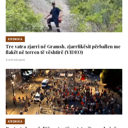
KRONIKA
Tre vatra zjarri në Gramsh, zjarrfikësit përballen me
flakët në terren të vështirë (VIDEO)
5 orë më parë
KRONIKA