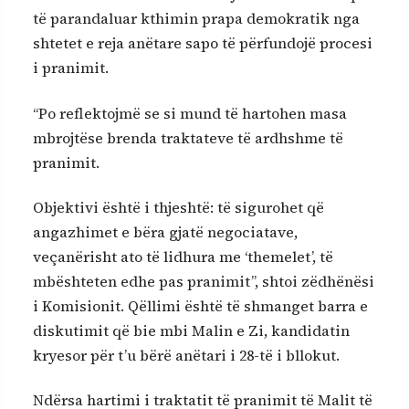
të parandaluar kthimin prapa demokratik nga
shtetet e reja anëtare sapo të përfundojë procesi
i pranimit.
“Po reflektojmë se si mund të hartohen masa
mbrojtëse brenda traktateve të ardhshme të
pranimit.
Objektivi është i thjeshtë: të sigurohet që
angazhimet e bëra gjatë negociatave,
veçanërisht ato të lidhura me ‘themelet’, të
mbështeten edhe pas pranimit”, shtoi zëdhënësi
i Komisionit. Qëllimi është të shmanget barra e
diskutimit që bie mbi Malin e Zi, kandidatin
kryesor për t’u bërë anëtari i 28-të i bllokut.
Ndërsa hartimi i traktatit të pranimit të Malit të