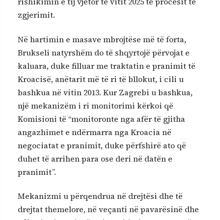
rishikimin e tij vjetor të vitit 2025 të procesit të
zgjerimit.
Në hartimin e masave mbrojtëse më të forta,
Brukseli natyrshëm do të shqyrtojë përvojat e
kaluara, duke filluar me traktatin e pranimit të
Kroacisë, anëtarit më të ri të bllokut, i cili u
bashkua në vitin 2013. Kur Zagrebi u bashkua,
një mekanizëm i ri monitorimi kërkoi që
Komisioni të “monitoronte nga afër të gjitha
angazhimet e ndërmarra nga Kroacia në
negociatat e pranimit, duke përfshirë ato që
duhet të arrihen para ose deri në datën e
pranimit”.
Mekanizmi u përqendrua në drejtësi dhe të
drejtat themelore, në veçanti në pavarësinë dhe