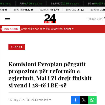
4,400
7,758
54,037
ARI
S&P 500
DOW
.15 %
▲2.33 %
▲0.62 %
▲0.28
1
EUR/TRY
55.1236
EUR/JPY
182.40
EUR/CAD
1.6122
EUR/USD
1.1548
09 Aug 2026
izohet vatra e zjarrit në Panahor të Mallakastrës, flakët avancojnë drejt Greshicës
BREAKING
EUROPA
Komisioni Evropian përgatit
propozime për reformën e
zgjerimit, Mal i Zi drejt finishit
si vend i 28-të i BE-së
06 July 2026, 09:27
·
10 min lexim