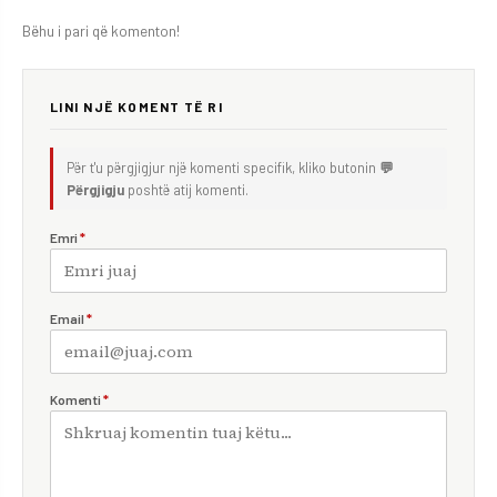
Bëhu i pari që komenton!
LINI NJË KOMENT TË RI
Për t'u përgjigjur një komenti specifik, kliko butonin
💬
Përgjigju
poshtë atij komenti.
Emri
*
Email
*
Komenti
*