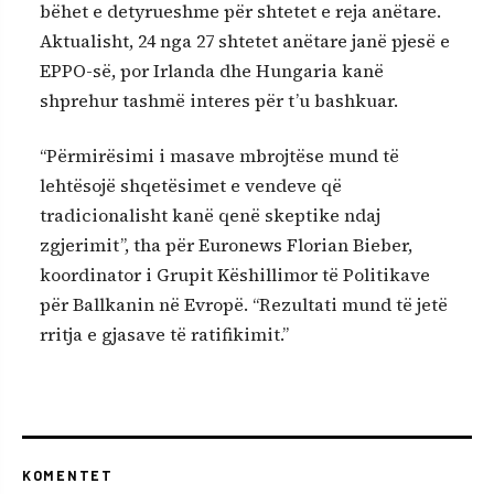
bëhet e detyrueshme për shtetet e reja anëtare.
Aktualisht, 24 nga 27 shtetet anëtare janë pjesë e
EPPO-së, por Irlanda dhe Hungaria kanë
shprehur tashmë interes për t’u bashkuar.
“Përmirësimi i masave mbrojtëse mund të
lehtësojë shqetësimet e vendeve që
tradicionalisht kanë qenë skeptike ndaj
zgjerimit”, tha për Euronews Florian Bieber,
koordinator i Grupit Këshillimor të Politikave
për Ballkanin në Evropë. “Rezultati mund të jetë
rritja e gjasave të ratifikimit.”
KOMENTET