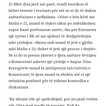
Zi filloi disa javë më parë, vendi rrezikon të
bëhet terreni i testimit për atë se si do të duken
anëtarësimet e ardhshme. «Nëse e bën këtë me
Malin e Zi, mund të duket sikur po ndëshkohen
sepse kanë performuar mirë», tha për Euronews
një zyrtar i BE-së me njohuri të drejtpërdrejta
mbi çështjen. «Barra nuk mund të jetë e gjitha
mbi Malin e Zi; duhet të jetë një proces i drejtë».
Se si do ta presin shtetet e tjera anëtare lëvizjen
e Komisionit mbetet një çështje e hapur. Disa
kryeqytete mund ta mirëpresin iniciativën e
Komisionit; të tjera mund ta shohin atë si një
rrëmbim pushteti për të rifituar kontrollin e
diskutimit.
“Ka shumë ide që qarkullojnë, por ato janë vetëm
ide. Disa janë madje të paqarta. Nuk ka