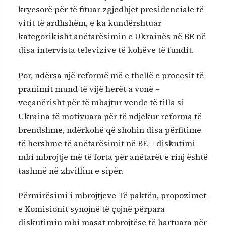
kryesorë për të fituar zgjedhjet presidenciale të
vitit të ardhshëm, e ka kundërshtuar
kategorikisht anëtarësimin e Ukrainës në BE në
disa intervista televizive të kohëve të fundit.
Por, ndërsa një reformë më e thellë e procesit të
pranimit mund të vijë herët a vonë –
veçanërisht për të mbajtur vende të tilla si
Ukraina të motivuara për të ndjekur reforma të
brendshme, ndërkohë që shohin disa përfitime
të hershme të anëtarësimit në BE – diskutimi
mbi mbrojtje më të forta për anëtarët e rinj është
tashmë në zhvillim e sipër.
Përmirësimi i mbrojtjeve Të paktën, propozimet
e Komisionit synojnë të çojnë përpara
diskutimin mbi masat mbrojtëse të hartuara për