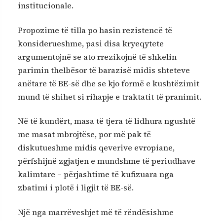
institucionale.
Propozime të tilla po hasin rezistencë të
konsiderueshme, pasi disa kryeqytete
argumentojnë se ato rrezikojnë të shkelin
parimin thelbësor të barazisë midis shteteve
anëtare të BE-së dhe se kjo formë e kushtëzimit
mund të shihet si rihapje e traktatit të pranimit.
Në të kundërt, masa të tjera të lidhura ngushtë
me masat mbrojtëse, por më pak të
diskutueshme midis qeverive evropiane,
përfshijnë zgjatjen e mundshme të periudhave
kalimtare – përjashtime të kufizuara nga
zbatimi i plotë i ligjit të BE-së.
Një nga marrëveshjet më të rëndësishme