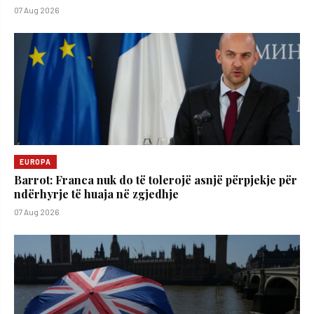
07 Aug 2026
EUROPA
Barrot: Franca nuk do të tolerojë asnjë përpjekje për
ndërhyrje të huaja në zgjedhje
07 Aug 2026