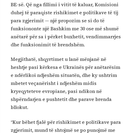
BE-së. Që nga fillimi i vitit të kaluar, Komisioni
duhej të paraqiste rishikimet e politikave të tij
para zgjerimit — një propozim se si do të
funksiononte një Bashkim me 30 ose më shumë
anëtarë për sa i përket buxhetit, vendimmarrjes
dhe funksionimit të brendshëm.
Megjithatë, shqyrtimet u lanë mënjanë në
heshtje pasi kërkesa e Ukrainës për anëtarësim
e ndërlikoi ndjeshëm situatën, dhe ky ushtrim
mbetet veçanërisht i ndjeshëm midis
kryeqyteteve evropiane, pasi ndikon në
shpërndarjen e pushtetit dhe parave brenda
bllokut.
“Kur bëhet fjalë për rishikimet e politikave para
zgjerimit, mund të shtojmë se po punojmë me