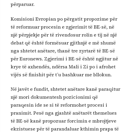
përparuar.
Komisioni Evropian po përgatit propozime për
të reformuar procesin e zgjerimit të BE-së, në
një përpjekje për të rivendosur rolin e tij në një
debat që është formësuar gjithnjë e më shumë
nga shtetet anëtare, thanë tre zyrtarë të BE-së
për Euronews. Zgjerimi i BE-së është ngjitur në
krye të axhendës, ndërsa Mali i Zi po i afrohet
vijës së finishit për t’u bashkuar me bllokun.
Në javët e fundit, shtetet anëtare kanë paraqitur
një mori dokumentesh pozicionimi që
paraqesin ide se si të reformohet procesi i
pranimit. Pesë nga gjashtë anëtarët themelues
të BE-së kanë propozuar forcimin e mbrojtjeve
ekzistuese për të parandaluar kthimin prapa të