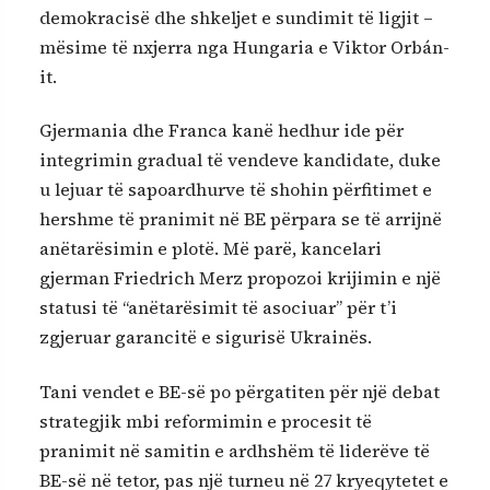
demokracisë dhe shkeljet e sundimit të ligjit –
mësime të nxjerra nga Hungaria e Viktor Orbán-
it.
Gjermania dhe Franca kanë hedhur ide për
integrimin gradual të vendeve kandidate, duke
u lejuar të sapoardhurve të shohin përfitimet e
hershme të pranimit në BE përpara se të arrijnë
anëtarësimin e plotë. Më parë, kancelari
gjerman Friedrich Merz propozoi krijimin e një
statusi të “anëtarësimit të asociuar” për t’i
zgjeruar garancitë e sigurisë Ukrainës.
Tani vendet e BE-së po përgatiten për një debat
strategjik mbi reformimin e procesit të
pranimit në samitin e ardhshëm të liderëve të
BE-së në tetor, pas një turneu në 27 kryeqytetet e