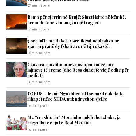
57 min më parë
Rama për zjarrin në Krujë: Shteti ishte në këmbë,
heronjtë tanë shmangën një tragjedi
57 min më parë
7 orë luftë me flakët, zjarrfikësit neutralizojnë
zjarrin pranë dy fshatrave në Gjirokastër
59 min më parë
Censura e institucioneve ushqen kancerin e
lajmeve të rreme (dhe Besa duhet të vlejë edhe për
mediat)
60 min më parë
FOKUS – Irani: Ngushtica e Hormuzit nuk do të
rihapet nëse SHBA nuk ndryshon sjellje
1 orë më parë
Me “rreshterin” Mourinho nuk bëhet shaka, ja
rregullat e reja te Real Madridi
1 orë më parë