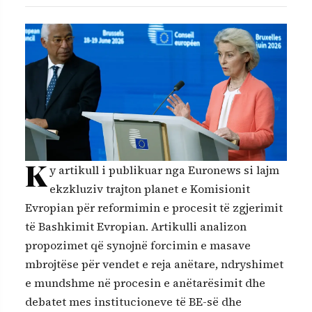
K
y artikull i publikuar nga Euronews si lajm
ekzkluziv trajton planet e Komisionit
Evropian për reformimin e procesit të zgjerimit
të Bashkimit Evropian. Artikulli analizon
propozimet që synojnë forcimin e masave
mbrojtëse për vendet e reja anëtare, ndryshimet
e mundshme në procesin e anëtarësimit dhe
debatet mes institucioneve të BE-së dhe