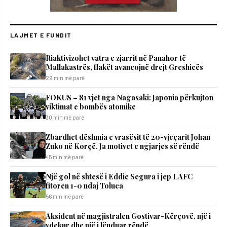
LAJMET E FUNDIT
Riaktivizohet vatra e zjarrit në Panahor të
Mallakastrës, flakët avancojnë drejt Greshicës
29 min më parë
FOKUS – 81 vjet nga Nagasaki: Japonia përkujton
viktimat e bombës atomike
30 min më parë
Zbardhet dëshmia e vrasësit të 20-vjeçarit Johan
Zuko në Korçë. Ja motivet e ngjarjes së rëndë
45 min më parë
Një gol në shtesë i Eddie Segura i jep LAFC
fitoren 1-0 ndaj Toluca
56 min më parë
Aksident në magjistralen Gostivar-Kërçovë, një i
vdekur dhe një i lënduar rëndë