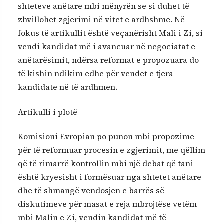
shteteve anëtare mbi mënyrën se si duhet të
zhvillohet zgjerimi në vitet e ardhshme. Në
fokus të artikullit është veçanërisht Mali i Zi, si
vendi kandidat më i avancuar në negociatat e
anëtarësimit, ndërsa reformat e propozuara do
të kishin ndikim edhe për vendet e tjera
kandidate në të ardhmen.
Artikulli i plotë
Komisioni Evropian po punon mbi propozime
për të reformuar procesin e zgjerimit, me qëllim
që të rimarrë kontrollin mbi një debat që tani
është kryesisht i formësuar nga shtetet anëtare
dhe të shmangë vendosjen e barrës së
diskutimeve për masat e reja mbrojtëse vetëm
mbi Malin e Zi, vendin kandidat më të