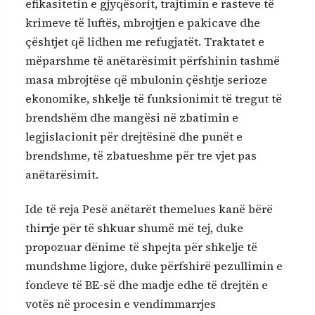
efikasitetin e gjyqësorit, trajtimin e rasteve të
krimeve të luftës, mbrojtjen e pakicave dhe
çështjet që lidhen me refugjatët. Traktatet e
mëparshme të anëtarësimit përfshinin tashmë
masa mbrojtëse që mbulonin çështje serioze
ekonomike, shkelje të funksionimit të tregut të
brendshëm dhe mangësi në zbatimin e
legjislacionit për drejtësinë dhe punët e
brendshme, të zbatueshme për tre vjet pas
anëtarësimit.
Ide të reja Pesë anëtarët themelues kanë bërë
thirrje për të shkuar shumë më tej, duke
propozuar dënime të shpejta për shkelje të
mundshme ligjore, duke përfshirë pezullimin e
fondeve të BE-së dhe madje edhe të drejtën e
votës në procesin e vendimmarrjes