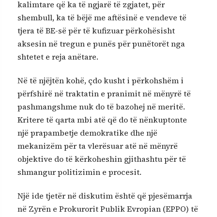
kalimtare që ka të ngjarë të zgjatet, për
shembull, ka të bëjë me aftësinë e vendeve të
tjera të BE-së për të kufizuar përkohësisht
aksesin në tregun e punës për punëtorët nga
shtetet e reja anëtare.
Në të njëjtën kohë, çdo kusht i përkohshëm i
përfshirë në traktatin e pranimit në mënyrë të
pashmangshme nuk do të bazohej në meritë.
Kritere të qarta mbi atë që do të nënkuptonte
një prapambetje demokratike dhe një
mekanizëm për ta vlerësuar atë në mënyrë
objektive do të kërkoheshin gjithashtu për të
shmangur politizimin e procesit.
Një ide tjetër në diskutim është që pjesëmarrja
në Zyrën e Prokurorit Publik Evropian (EPPO) të