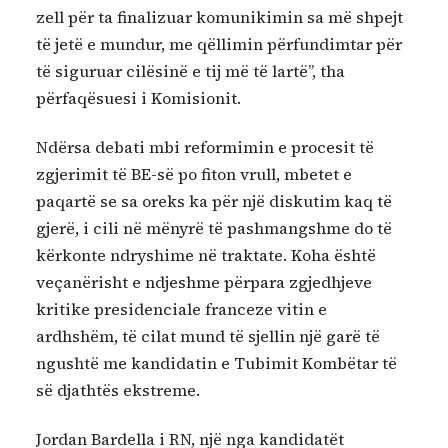
zell për ta finalizuar komunikimin sa më shpejt
të jetë e mundur, me qëllimin përfundimtar për
të siguruar cilësinë e tij më të lartë”, tha
përfaqësuesi i Komisionit.
Ndërsa debati mbi reformimin e procesit të
zgjerimit të BE-së po fiton vrull, mbetet e
paqartë se sa oreks ka për një diskutim kaq të
gjerë, i cili në mënyrë të pashmangshme do të
kërkonte ndryshime në traktate. Koha është
veçanërisht e ndjeshme përpara zgjedhjeve
kritike presidenciale franceze vitin e
ardhshëm, të cilat mund të sjellin një garë të
ngushtë me kandidatin e Tubimit Kombëtar të
së djathtës ekstreme.
Jordan Bardella i RN, një nga kandidatët