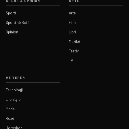
SPORT & OPINION
ARTE
Sporti
Arte
Sporti në Botë
Film
Opinion
Libri
Muzikë
Teatër
TV
MË TEPËR
Teknologji
Life Style
Moda
Rozë
Horoskopi