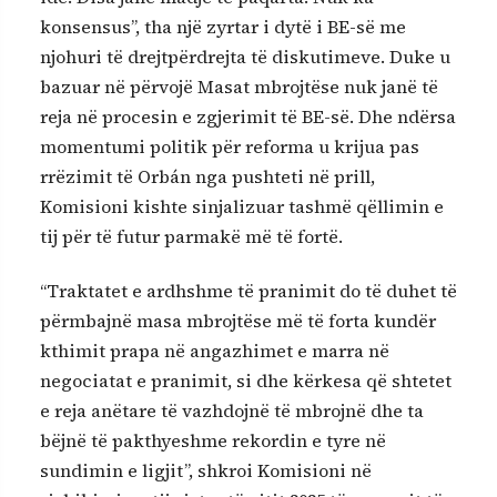
konsensus”, tha një zyrtar i dytë i BE-së me
njohuri të drejtpërdrejta të diskutimeve. Duke u
bazuar në përvojë Masat mbrojtëse nuk janë të
reja në procesin e zgjerimit të BE-së. Dhe ndërsa
momentumi politik për reforma u krijua pas
rrëzimit të Orbán nga pushteti në prill,
Komisioni kishte sinjalizuar tashmë qëllimin e
tij për të futur parmakë më të fortë.
“Traktatet e ardhshme të pranimit do të duhet të
përmbajnë masa mbrojtëse më të forta kundër
kthimit prapa në angazhimet e marra në
negociatat e pranimit, si dhe kërkesa që shtetet
e reja anëtare të vazhdojnë të mbrojnë dhe ta
bëjnë të pakthyeshme rekordin e tyre në
sundimin e ligjit”, shkroi Komisioni në