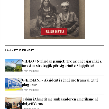
LAJMET E FUNDIT
VIDEO / Nufi ndan pamjet: Tre avionët zjarrfikës,
investim strategjik për sigurinë e Shqipërisë
3 min më parë
GJERMANI – Aksident i rëndë me tramvaj, 25 të
plagosur
3 min më parë
Takim i Ahmetit me ambasadoren amerikane në
detyrë Varns
9 min më parë