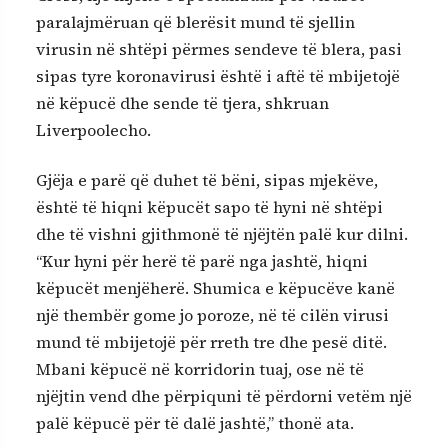
paralajmëruan që blerësit mund të sjellin
virusin në shtëpi përmes sendeve të blera, pasi
sipas tyre koronavirusi është i aftë të mbijetojë
në këpucë dhe sende të tjera, shkruan
Liverpoolecho.
Gjëja e parë që duhet të bëni, sipas mjekëve,
është të hiqni këpucët sapo të hyni në shtëpi
dhe të vishni gjithmonë të njëjtën palë kur dilni.
“Kur hyni për herë të parë nga jashtë, hiqni
këpucët menjëherë. Shumica e këpucëve kanë
një thembër gome jo poroze, në të cilën virusi
mund të mbijetojë për rreth tre dhe pesë ditë.
Mbani këpucë në korridorin tuaj, ose në të
njëjtin vend dhe përpiquni të përdorni vetëm një
palë këpucë për të dalë jashtë,” thonë ata.