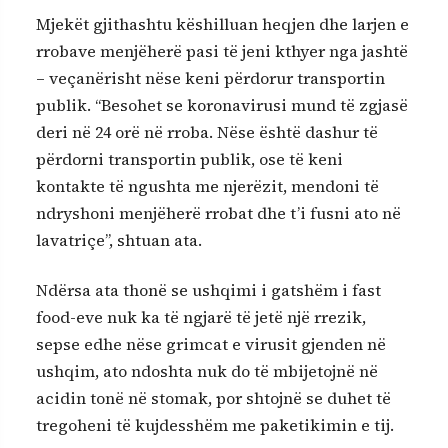
Mjekët gjithashtu këshilluan heqjen dhe larjen e
rrobave menjëherë pasi të jeni kthyer nga jashtë
– veçanërisht nëse keni përdorur transportin
publik. “Besohet se koronavirusi mund të zgjasë
deri në 24 orë në rroba. Nëse është dashur të
përdorni transportin publik, ose të keni
kontakte të ngushta me njerëzit, mendoni të
ndryshoni menjëherë rrobat dhe t’i fusni ato në
lavatriçe”, shtuan ata.
Ndërsa ata thonë se ushqimi i gatshëm i fast
food-eve nuk ka të ngjarë të jetë një rrezik,
sepse edhe nëse grimcat e virusit gjenden në
ushqim, ato ndoshta nuk do të mbijetojnë në
acidin tonë në stomak, por shtojnë se duhet të
tregoheni të kujdesshëm me paketikimin e tij.