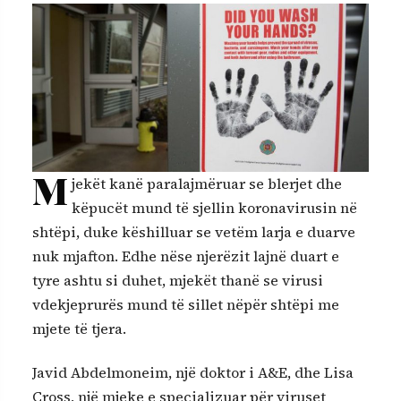
M
jekët kanë paralajmëruar se blerjet dhe
këpucët mund të sjellin koronavirusin në
shtëpi, duke këshilluar se vetëm larja e duarve
nuk mjafton. Edhe nëse njerëzit lajnë duart e
tyre ashtu si duhet, mjekët thanë se virusi
vdekjeprurës mund të sillet nëpër shtëpi me
mjete të tjera.
Javid Abdelmoneim, një doktor i A&E, dhe Lisa
Cross, një mjeke e specializuar për viruset