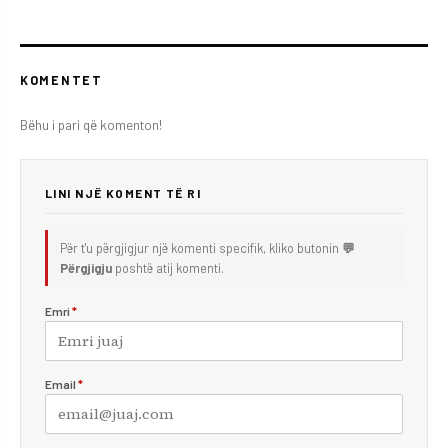
KOMENTET
Bëhu i pari që komenton!
LINI NJË KOMENT TË RI
Për t'u përgjigjur një komenti specifik, kliko butonin
💬
Përgjigju
poshtë atij komenti.
Emri
*
Email
*