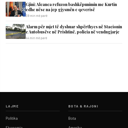
​Gjini: Aleanca refuzon bashkëpunimin me Kurtin
edhe nëse na jep gjysmën e qeverisë
39 min më parë
Alarm për mjet të dyshuar shpërthyes në Stacionin
e Autobusëve në Prishtinë, policia në vendngjarje
44 min më parë
LAJME
BOTA & RAJONI
Politika
Bota
Ekonomia
Amerika