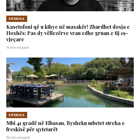
KRONIKA
Kasetofoni që u kthye në masakër! Zbardhet dosja e
Hoxhës: Pas dy vëllezërve vrau edhe gruan e tij 19-
vjeçare
14 min më parë
KRONIKA
Mbi 41 gradë në Elbasan, Bysheku mbetet streha e
freskisë për qytetarët
53 min më parë