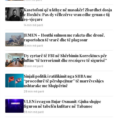
Kasetofoni që u kthye në masakër! Zbardhet dosja
e Hoxhës: Pas dy vëllezërve vrau edhe gruan e tij
19-vjeçare
14 min më parë
JEMEN – Houthi sulmon me raketa dhe dronë,
raportohen të vrarë dhe të plagosur
15 min më parë
Dy zyrtarë të FBI në Shërbimin Korrektues për
luftim “të terrorizmit dhe rreziqeve të sigurisë”
19 min më parë
Sinjali politik i ratifikimit nga SHBA me
“procedurë të përshpejtuar” të marrëveshjes
ushtarake me Shqipërinë
28 min më parë
VLEN i reagon Bujar Osmanit: Gjuha shqipe
figuron në tabelën kufitare në Tabanoc
39 min më parë