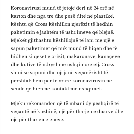
Koronavirusi mund të jetojë deri në 24 orë në
karton dhe nga tre dhe pesë ditë në plastikë,
kështu që Cross këshillon njerëzit të hedhin
paketimin e jashtëm të ushqimeve që blejnë.
Mjekët gjithashtu këshillojnë të lani me ujë e
sapun paketimet që nuk mund të hiqen dhe të
hidhen si qeset e orizit, makaronave, kanaçeve
dhe kutive të ndryshme ushqimore etj. Cross
shtoi se sapuni dhe uji janë veçanërisht të
përshtatshëm për të vrarë koronavirusin në
sende që bien në kontakt me ushqimet.
Mjeku rekomandon që të mbani dy peshqirë të
veçantë në kuzhinë, një për tharjen e duarve dhe
një për tharjen e enëve.