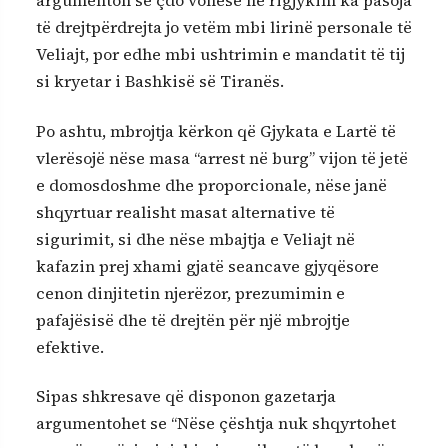
argumenton se çdo vonesë në rigjykim ka pasoja
të drejtpërdrejta jo vetëm mbi lirinë personale të
Veliajt, por edhe mbi ushtrimin e mandatit të tij
si kryetar i Bashkisë së Tiranës.
Po ashtu, mbrojtja kërkon që Gjykata e Lartë të
vlerësojë nëse masa “arrest në burg” vijon të jetë
e domosdoshme dhe proporcionale, nëse janë
shqyrtuar realisht masat alternative të
sigurimit, si dhe nëse mbajtja e Veliajt në
kafazin prej xhami gjatë seancave gjyqësore
cenon dinjitetin njerëzor, prezumimin e
pafajësisë dhe të drejtën për një mbrojtje
efektive.
Sipas shkresave që disponon gazetarja
argumentohet se “Nëse çështja nuk shqyrtohet