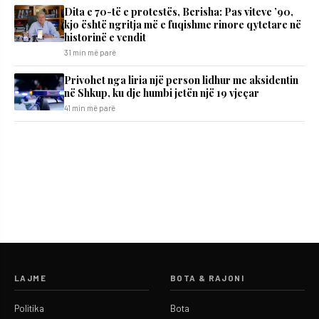
Dita e 70-të e protestës, Berisha: Pas viteve ’90,
kjo është ngritja më e fuqishme rinore qytetare në
historinë e vendit
31 min më parë
Privohet nga liria një person lidhur me aksidentin
në Shkup, ku dje humbi jetën një 19 vjeçar
41 min më parë
LAJME
BOTA & RAJONI
Politika
Bota