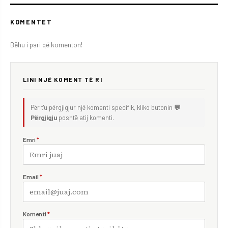
KOMENTET
Bëhu i pari që komenton!
LINI NJË KOMENT TË RI
Për t'u përgjigjur një komenti specifik, kliko butonin
💬
Përgjigju
poshtë atij komenti.
Emri
*
Email
*
Komenti
*