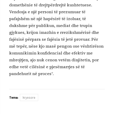
domethënie të drejtpërdrejtë kushtetuese.
Vendosja e një personi të prezumuar të
pafajshëm në një hapësirë të izoluar, të
dukshme për publikun, mediat dhe trupin
gjykues, krijon imazhin e rrezikshmërisë dhe
fajësisë përpara se fajësia të jetë provuar. Për
më tepër, nëse kjo masë pengon ose vështirëson
komunikimin konfidencial dhe efektiv me
mbrojtjen, ajo nuk cenon vetëm dinjitetin, por
edhe vetë cilësinë e pjesëmarrjes së të
pandehurit në proces“.
Tema:
kryesore