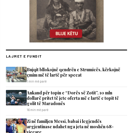
LAJMET E FUNDIT
Bujqit bllokojnë qendrën e Strumicës, kërkojnë
çmim më të lartë për specat
1 min më parë
Ankand për topin e “Dorës së Zotit”, 10 mln
dollarë pritet të jete oferta më e lartë e topit të
golit të Maradonës
16 min më parë
Zi në familjen Messi, babai i legjendës
argjentinase ndahet nga jeta në moshën 68-
vjeçare