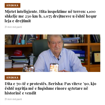
KRONIKA
Mjetet inteligjente, Hita inspektime në terren: 1,100
shkelje me 230 km/h, 1,075 drejtuesve u është hequr
leja e drejtimit
31 min më parë
KRONIKA
Dita e 70-të e protestës, Berisha: Pas viteve ’90, kjo
është ngritja më e fuqishme rinore qytetare në
historinë e vendit
31 min më parë