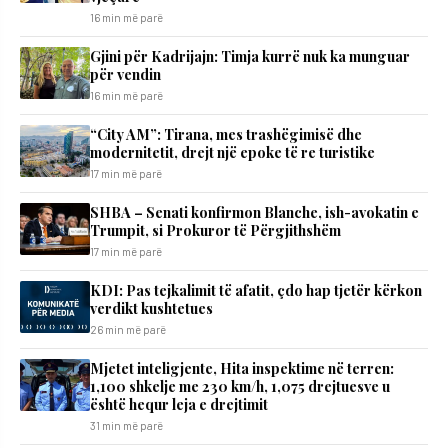
16 min më parë
​Gjini për Kadrijajn: Timja kurrë nuk ka munguar
për vendin
16 min më parë
“City AM”: Tirana, mes trashëgimisë dhe
modernitetit, drejt një epoke të re turistike
17 min më parë
SHBA – Senati konfirmon Blanche, ish-avokatin e
Trumpit, si Prokuror të Përgjithshëm
17 min më parë
KDI: Pas tejkalimit të afatit, çdo hap tjetër kërkon
verdikt kushtetues
26 min më parë
Mjetet inteligjente, Hita inspektime në terren:
1,100 shkelje me 230 km/h, 1,075 drejtuesve u
është hequr leja e drejtimit
31 min më parë