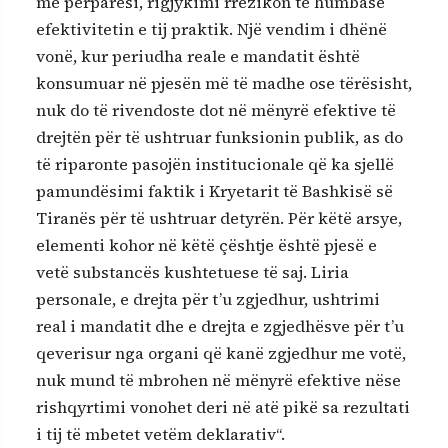
me përparësi, rigjykimi rrezikon të humbasë
efektivitetin e tij praktik. Një vendim i dhënë
vonë, kur periudha reale e mandatit është
konsumuar në pjesën më të madhe ose tërësisht,
nuk do të rivendoste dot në mënyrë efektive të
drejtën për të ushtruar funksionin publik, as do
të riparonte pasojën institucionale që ka sjellë
pamundësimi faktik i Kryetarit të Bashkisë së
Tiranës për të ushtruar detyrën. Për këtë arsye,
elementi kohor në këtë çështje është pjesë e
vetë substancës kushtetuese të saj. Liria
personale, e drejta për t’u zgjedhur, ushtrimi
real i mandatit dhe e drejta e zgjedhësve për t’u
qeverisur nga organi që kanë zgjedhur me votë,
nuk mund të mbrohen në mënyrë efektive nëse
rishqyrtimi vonohet deri në atë pikë sa rezultati
i tij të mbetet vetëm deklarativ“.