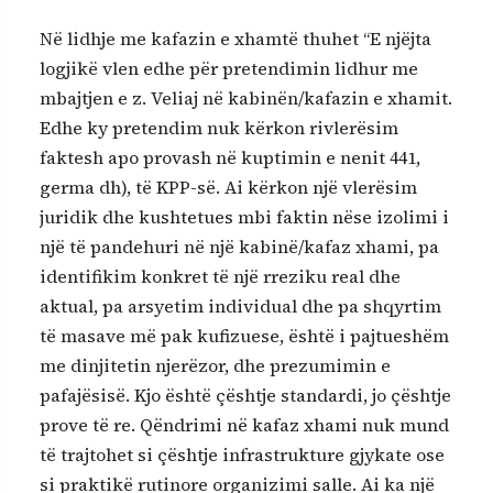
Në lidhje me kafazin e xhamtë thuhet “E njëjta
logjikë vlen edhe për pretendimin lidhur me
mbajtjen e z. Veliaj në kabinën/kafazin e xhamit.
Edhe ky pretendim nuk kërkon rivlerësim
faktesh apo provash në kuptimin e nenit 441,
germa dh), të KPP-së. Ai kërkon një vlerësim
juridik dhe kushtetues mbi faktin nëse izolimi i
një të pandehuri në një kabinë/kafaz xhami, pa
identifikim konkret të një rreziku real dhe
aktual, pa arsyetim individual dhe pa shqyrtim
të masave më pak kufizuese, është i pajtueshëm
me dinjitetin njerëzor, dhe prezumimin e
pafajësisë. Kjo është çështje standardi, jo çështje
prove të re. Qëndrimi në kafaz xhami nuk mund
të trajtohet si çështje infrastrukture gjykate ose
si praktikë rutinore organizimi salle. Ai ka një