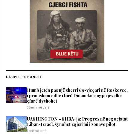
LAJMET E FUNDIT
Humb jetën pas një sherri 69-vjeçari në Roskovec,
i pranishëm edhe i biri! Dinamika e ngjarjes dhe
çfarë dyshohet
35 min më parë
UASHINGTON – SHBA-ja: Progres në negociatat
Liban-Izrael, synohet zgjerimi i zonave pilot
1 orë më parë