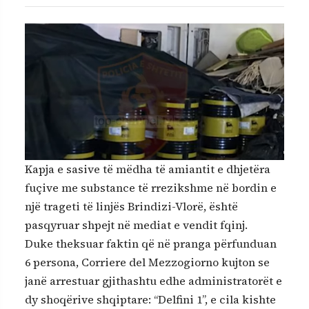
Kapja e sasive të mëdha të amiantit e dhjetëra
fuçive me substance të rrezikshme në bordin e
një trageti të linjës Brindizi-Vlorë, është
pasqyruar shpejt në mediat e vendit fqinj.
Duke theksuar faktin që në pranga përfunduan
6 persona, Corriere del Mezzogiorno kujton se
janë arrestuar gjithashtu edhe administratorët e
dy shoqërive shqiptare: “Delfini 1”, e cila kishte