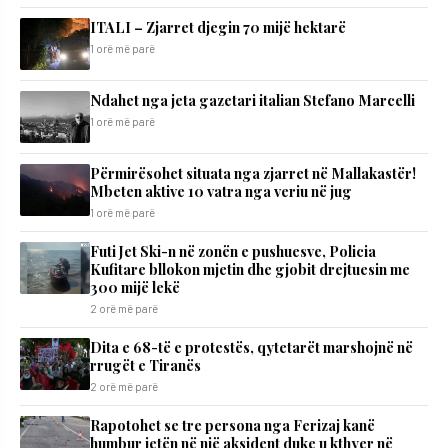
ITALI – Zjarret djegin 70 mijë hektarë
1 orë më parë
Ndahet nga jeta gazetari italian Stefano Marcelli
1 orë më parë
Përmirësohet situata nga zjarret në Mallakastër!
Mbeten aktive 10 vatra nga veriu në jug
1 orë më parë
Futi Jet Ski-n në zonën e pushuesve, Policia
Kufitare bllokon mjetin dhe gjobit drejtuesin me
300 mijë lekë
2 orë më parë
Dita e 68-të e protestës, qytetarët marshojnë në
rrugët e Tiranës
2 orë më parë
Rapotohet se tre persona nga Ferizaj kanë
humbur jetën në një aksident duke u kthyer në