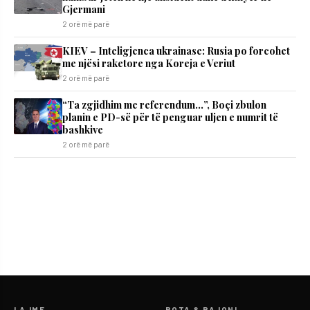
Gjermani
2 orë më parë
KIEV – Inteligjenca ukrainase: Rusia po forcohet
me njësi raketore nga Koreja e Veriut
2 orë më parë
“Ta zgjidhim me referendum…”, Boçi zbulon
planin e PD-së për të penguar uljen e numrit të
bashkive
2 orë më parë
LAJME
BOTA & RAJONI