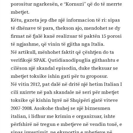
porositur ngarkesën, e “Kornuzi” që do të merrte
mbetjet.
Këtu, gazeta jep dhe një informacion të ri: sipas
të dhënave të para, thekson ajo, mendohet se dy
firmat në fjalë kanë realizuar të paktën 15 porosi
të ngjashme, që vinin të gjitha nga Italia.
Në artikull, mëshohet faktit që çështjen do ta
verifikojë SPAK. Qutidianodipuglia gjithashtu e
cilëson një skandal episodin, duke theksuar se
mbetjet toksike ishin gati për tu groposur.
Në vitin 2012, pat dalë në dritë një hetim Italian I
cili nxirrte në pah skandale në seri për mbetjet
toksike që kishin hyrë në Shqipëri gjatë viteve
2007-2008. Asokohe thuhej se një biznesmen
italian, i lidhur me krimin e organizuar, ishte
përfshirë në tregun e mbetjeve në vendin tonë, e
sipas investimit, ne eksportin e mbetjeve në