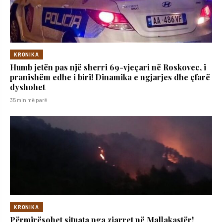
KRONIKA
Humb jetën pas një sherri 69-vjeçari në Roskovec, i
pranishëm edhe i biri! Dinamika e ngjarjes dhe çfarë
dyshohet
35 min më parë
KRONIKA
Përmirësohet situata nga zjarret në Mallakastër!