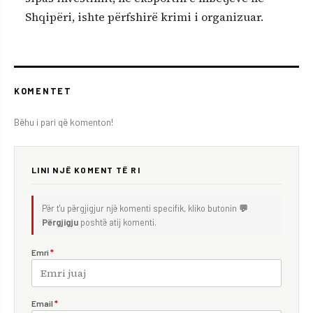
Shqipëri, ishte përfshirë krimi i organizuar.
KOMENTET
Bëhu i pari që komenton!
LINI NJË KOMENT TË RI
Për t'u përgjigjur një komenti specifik, kliko butonin
💬
Përgjigju
poshtë atij komenti.
Emri
*
Email
*