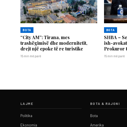
BOTA
BOTA
“City AM”: Tirana, mes
SHBA – Se
trashëgimisë dhe modernitetit,
ish-avokat
drejt një epoke të re turistike
Prokuror 
15 min më parë
15 min më parë
LAJME
BOTA & RAJONI
Politika
Bota
Ekonomia
Amerika