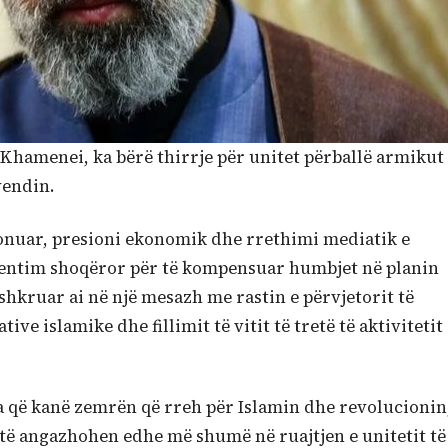
 Khamenei, ka bërë thirrje për unitet përballë armikut
vendin.
mponuar, presioni ekonomik dhe rrethimi mediatik e
agmentim shoqëror për të kompensuar humbjet në planin
shkruar ai në një mesazh me rastin e përvjetorit të
ve islamike dhe fillimit të vitit të tretë të aktivitetit
ta që kanë zemrën që rreh për Islamin dhe revolucionin
, të angazhohen edhe më shumë në ruajtjen e unitetit të