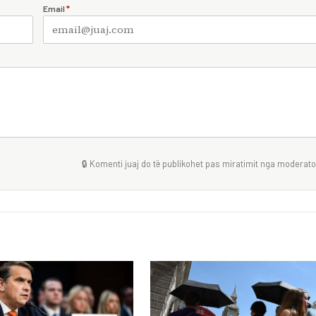
Email
*
🔒 Komenti juaj do të publikohet pas miratimit nga moderator