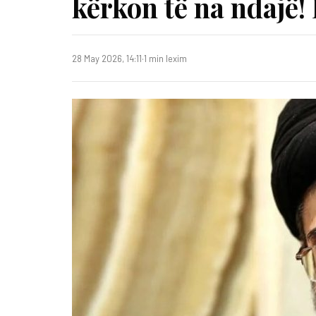
kërkon të na ndajë!
28 May 2026, 14:11
·
1 min lexim