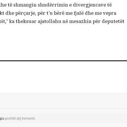
 dhe të shmangin shndërrimin e divergjencave të
ikt dhe përçarje, për t’u bërë me fjalë dhe me vepra
bit,” ka theksuar ajatollahu në mesazhin për deputetët
gju
poshtë atij komenti.