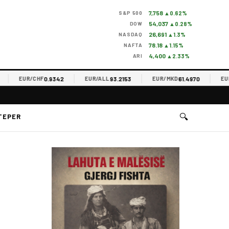
7,758
S&P 500
▲0.62%
54,037
DOW
▲0.28%
26,691
NASDAQ
▲1.3%
78.18
NAFTA
▲1.15%
4,400
ARI
▲2.33%
0.9342
93.2153
61.4970
EUR/CHF
EUR/ALL
EUR/MKD
EUR/R
🔍
TEPER