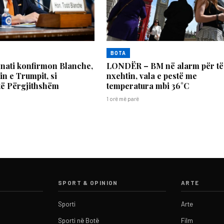
BOTA
nati konfirmon Blanche,
LONDËR – BM në alarm për të
in e Trumpit, si
nxehtin, vala e pestë me
të Përgjithshëm
temperatura mbi 36°C
1 orë më parë
SPORT & OPINION
ARTE
Sporti
Arte
Sporti në Botë
Film