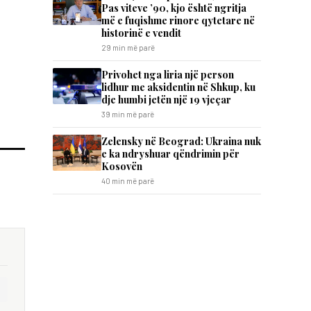
Pas viteve ’90, kjo është ngritja
më e fuqishme rinore qytetare në
historinë e vendit
29 min më parë
Privohet nga liria një person
lidhur me aksidentin në Shkup, ku
dje humbi jetën një 19 vjeçar
39 min më parë
Zelensky në Beograd: Ukraina nuk
e ka ndryshuar qëndrimin për
Kosovën
40 min më parë