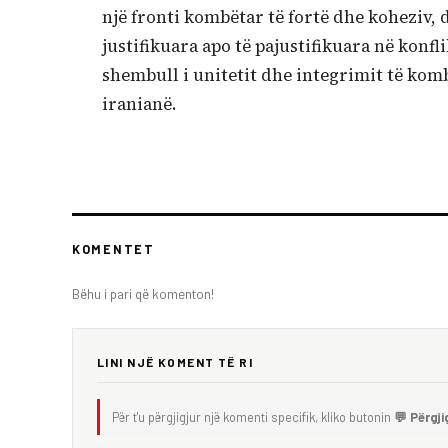
një fronti kombëtar të fortë dhe koheziv,
justifikuara apo të pajustifikuara në konfl
shembull i unitetit dhe integrimit të kom
iranianë.
KOMENTET
Bëhu i pari që komenton!
LINI NJË KOMENT TË RI
Për t'u përgjigjur një komenti specifik, kliko butonin
💬 Përgji