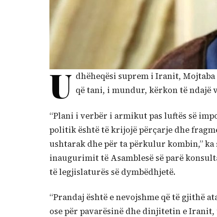
U
dhëheqësi suprem i Iranit, Mojtaba
që tani, i mundur, kërkon të ndajë 
“Plani i verbër i armikut pas luftës së i
politik është të krijojë përçarje dhe fr
ushtarak dhe për ta përkulur kombin,” ka 
inaugurimit të Asamblesë së parë konsultati
të legjislaturës së dymbëdhjetë.
“Prandaj është e nevojshme që të gjithë a
ose për pavarësinë dhe dinjitetin e Iranit