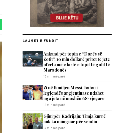
LAJMET E FUNDIT
Ankand për topin e “Dorës së
Zotit”, 10 mln dollarë pritet të jete
oferta më e lartë e topit të golit të
Maradonës
13 min më parë
Zi në familjen Messi, babai i
legjendës argjentinase ndahet
nga jeta në moshën 68-vjeçare
14 min më parë
​Gjini për Kadrijajn: Timja kurrë
nuk ka munguar për vendin
14 min më parë