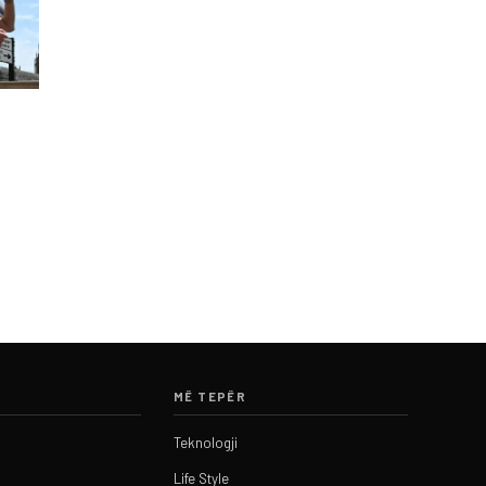
MË TEPËR
Teknologji
Life Style