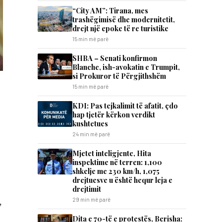
“City AM”: Tirana, mes
trashëgimisë dhe modernitetit,
drejt një epoke të re turistike
15 min më parë
SHBA – Senati konfirmon
Blanche, ish-avokatin e Trumpit,
si Prokuror të Përgjithshëm
15 min më parë
KDI: Pas tejkalimit të afatit, çdo
hap tjetër kërkon verdikt
kushtetues
24 min më parë
Mjetet inteligjente, Hita
inspektime në terren: 1,100
shkelje me 230 km/h, 1,075
drejtuesve u është hequr leja e
drejtimit
29 min më parë
,
Dita e 70-të e protestës, Berisha: