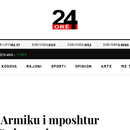
182.37
1.6123
1.1552
0.8569
PY
EUR/CAD
EUR/USD
EUR/GBP
L
$75.4100
▲ +1.92%
KOSOVA
RAJONI
SPORTI
OPINION
ARTE
ME 
 Armiku i mposhtur