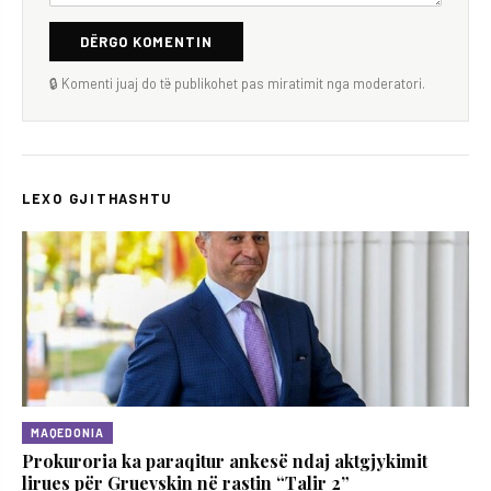
DËRGO KOMENTIN
🔒 Komenti juaj do të publikohet pas miratimit nga moderatori.
LEXO GJITHASHTU
MAQEDONIA
Prokuroria ka paraqitur ankesë ndaj aktgjykimit
lirues për Gruevskin në rastin “Talir 2”