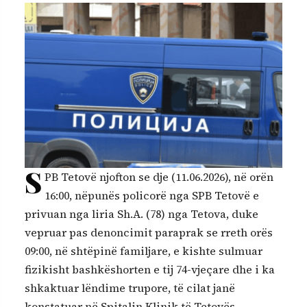
S
PB Tetovë njofton se dje (11.06.2026), në orën
16:00, nëpunës policorë nga SPB Tetovë e
privuan nga liria Sh.A. (78) nga Tetova, duke
vepruar pas denoncimit paraprak se rreth orës
09:00, në shtëpinë familjare, e kishte sulmuar
fizikisht bashkëshorten e tij 74-vjeçare dhe i ka
shkaktuar lëndime trupore, të cilat janë
konstatuar në Spitalin Klinik të Tetovës.