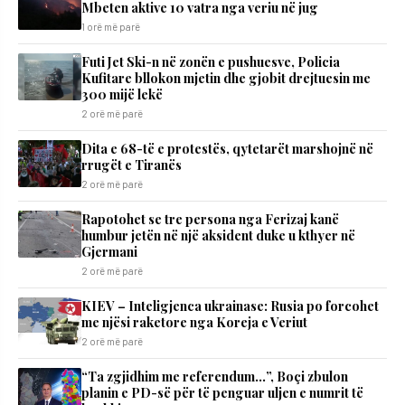
Mbeten aktive 10 vatra nga veriu në jug
1 orë më parë
Futi Jet Ski-n në zonën e pushuesve, Policia
Kufitare bllokon mjetin dhe gjobit drejtuesin me
300 mijë lekë
2 orë më parë
Dita e 68-të e protestës, qytetarët marshojnë në
rrugët e Tiranës
2 orë më parë
Rapotohet se tre persona nga Ferizaj kanë
humbur jetën në një aksident duke u kthyer në
Gjermani
2 orë më parë
KIEV – Inteligjenca ukrainase: Rusia po forcohet
me njësi raketore nga Koreja e Veriut
2 orë më parë
“Ta zgjidhim me referendum…”, Boçi zbulon
planin e PD-së për të penguar uljen e numrit të