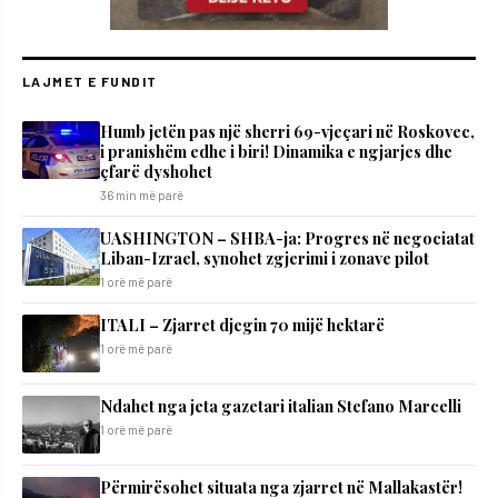
LAJMET E FUNDIT
Humb jetën pas një sherri 69-vjeçari në Roskovec,
i pranishëm edhe i biri! Dinamika e ngjarjes dhe
çfarë dyshohet
36 min më parë
UASHINGTON – SHBA-ja: Progres në negociatat
Liban-Izrael, synohet zgjerimi i zonave pilot
1 orë më parë
ITALI – Zjarret djegin 70 mijë hektarë
1 orë më parë
Ndahet nga jeta gazetari italian Stefano Marcelli
1 orë më parë
Përmirësohet situata nga zjarret në Mallakastër!