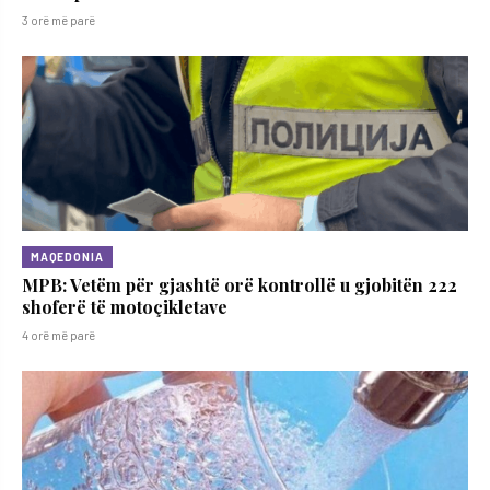
3 orë më parë
MAQEDONIA
MPB: Vetëm për gjashtë orë kontrollë u gjobitën 222
shoferë të motoçikletave
4 orë më parë