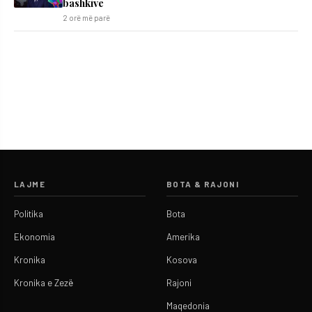
bashkive
2 orë më parë
LAJME
BOTA & RAJONI
Politika
Bota
Ekonomia
Amerika
Kronika
Kosova
Kronika e Zezë
Rajoni
Maqedonia