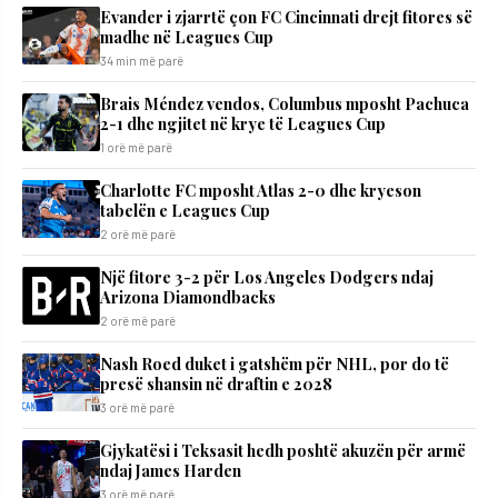
Evander i zjarrtë çon FC Cincinnati drejt fitores së
madhe në Leagues Cup
34 min më parë
Brais Méndez vendos, Columbus mposht Pachuca
2-1 dhe ngjitet në krye të Leagues Cup
1 orë më parë
Charlotte FC mposht Atlas 2-0 dhe kryeson
tabelën e Leagues Cup
2 orë më parë
Një fitore 3-2 për Los Angeles Dodgers ndaj
Arizona Diamondbacks
2 orë më parë
Nash Roed duket i gatshëm për NHL, por do të
presë shansin në draftin e 2028
3 orë më parë
Gjykatësi i Teksasit hedh poshtë akuzën për armë
ndaj James Harden
3 orë më parë