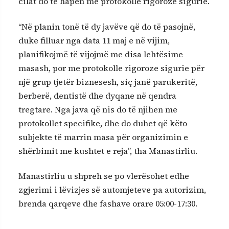
cilat do të hapen me protokolle rigoroze sigurie.
“Në planin tonë të dy javëve që do të pasojnë,
duke filluar nga data 11 maj e në vijim,
planifikojmë të vijojmë me disa lehtësime
masash, por me protokolle rigoroze sigurie për
një grup tjetër biznesesh, siç janë parukeritë,
berberë, dentistë dhe dyqane në qendra
tregtare. Nga java që nis do të njihen me
protokollet specifike, dhe do duhet që këto
subjekte të marrin masa për organizimin e
shërbimit me kushtet e reja”, tha Manastirliu.
Manastirliu u shpreh se po vlerësohet edhe
zgjerimi i lëvizjes së automjeteve pa autorizim,
brenda qarqeve dhe fashave orare 05:00-17:30.