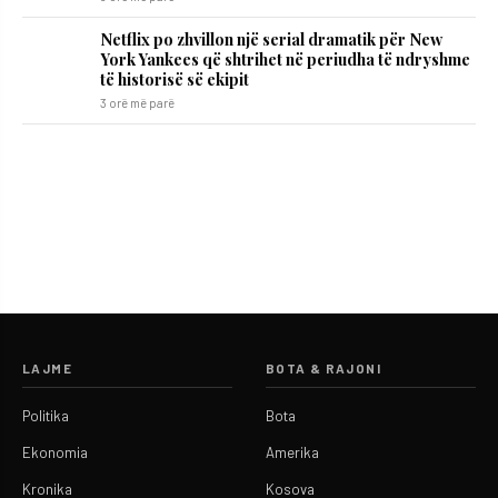
Netflix po zhvillon një serial dramatik për New
York Yankees që shtrihet në periudha të ndryshme
të historisë së ekipit
3 orë më parë
LAJME
BOTA & RAJONI
Politika
Bota
Ekonomia
Amerika
Kronika
Kosova