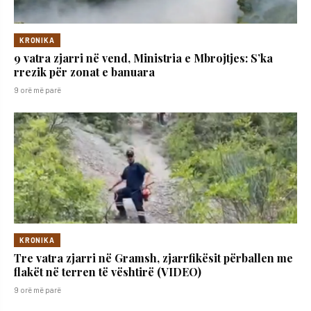
KRONIKA
9 vatra zjarri në vend, Ministria e Mbrojtjes: S’ka
rrezik për zonat e banuara
9 orë më parë
KRONIKA
Tre vatra zjarri në Gramsh, zjarrfikësit përballen me
flakët në terren të vështirë (VIDEO)
9 orë më parë