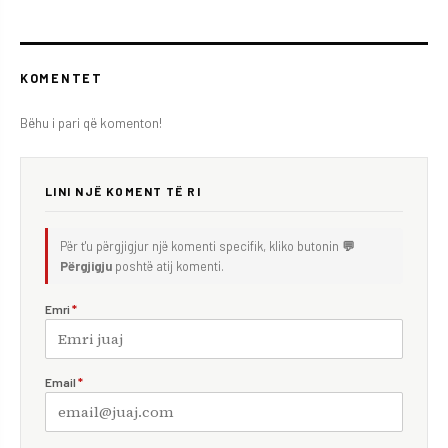
KOMENTET
Bëhu i pari që komenton!
LINI NJË KOMENT TË RI
Për t'u përgjigjur një komenti specifik, kliko butonin
💬
Përgjigju
poshtë atij komenti.
Emri
*
Email
*