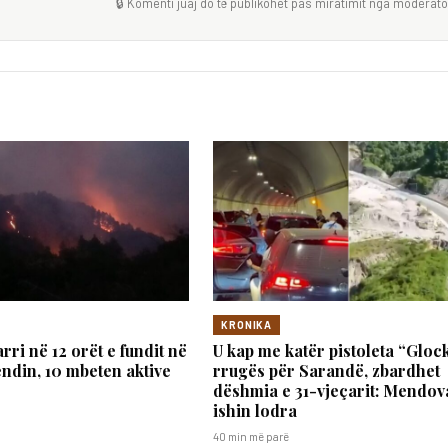
🔒 Komenti juaj do të publikohet pas miratimit nga moderator
KRONIKA
arri në 12 orët e fundit në
U kap me katër pistoleta “Gloc
vendin, 10 mbeten aktive
rrugës për Sarandë, zbardhet
dëshmia e 31-vjeçarit: Mendov
ishin lodra
40 min më parë