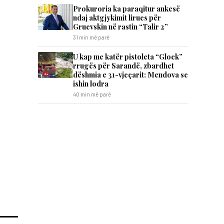
Prokuroria ka paraqitur ankesë
ndaj aktgjykimit lirues për
Gruevskin në rastin “Talir 2”
31 min më parë
U kap me katër pistoleta “Glock”
rrugës për Sarandë, zbardhet
dëshmia e 31-vjeçarit: Mendova se
ishin lodra
40 min më parë