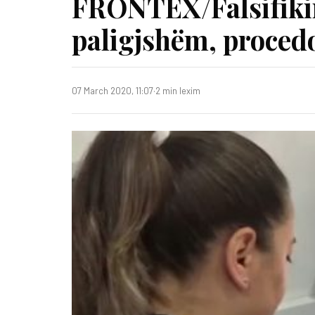
FRONTEX/Falsifikim
paligjshëm, proced
07 March 2020, 11:07
·
2 min lexim