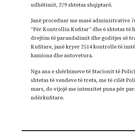
udhëtimit, 279 shtetas shqiptarë.
Janë proceduar me masë administrative 76 s
“Për Kontrollin Kufitar” dhe 6 shtetas të hu
drejtim të parandalimit dhe goditjes së tr
Kufitare, janë kryer 2514 kontrolle të imt
kamiona dhe autovetura.
Nga ana e shërbimeve të Stacionit të Poli
shtetas të vendeve të treta, me të cilët Po
mars, do vijojë me intensitet puna për pa
ndërkufitare.