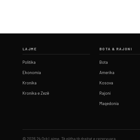
LAJME
BOTA & RAJONI
Politika
Bota
Ekonomia
Amerika
Kronika
Kosova
Kronika e Zezë
Rajoni
Maqedonia
© 2026 24 Orë Lajme. Të gjitha të drejtat e rezervuara.