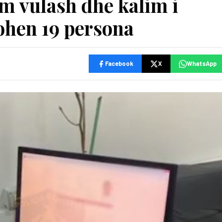
 vulash dhe kalim i
ohen 19 persona
Facebook
X
WhatsApp