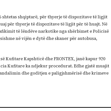
htetas shqiptarë, për thyerje të dispozitave të ligjit
aj për thyerje të dispozitave të ligjit për të huajt. Në
afikimit të lëndëve narkotike nga shërbimet e Policisë
ësishme në vijën e dytë dhe skaner për autobusa,
cisë Kufitare Kapshticë dhe FRONTEX, janë kapur 920
licia Kufitare ka ndjekur procedurat. Edhe gjatë muajit
randalimin dhe goditjen e paligjshmërisë dhe krimeve