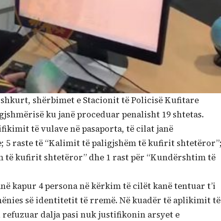
 shkurt, shërbimet e Stacionit të Policisë Kufitare
igjshmërisë ku janë proceduar penalisht 19 shtetas.
ifikimit të vulave në pasaporta, të cilat janë
 5 raste të “Kalimit të paligjshëm të kufirit shtetëror”
m të kufirit shtetëror” dhe 1 rast për “Kundërshtim të
janë kapur 4 persona në kërkim të cilët kanë tentuar t’i
nies së identitetit të rremë. Në kuadër të aplikimit të
refuzuar dalja pasi nuk justifikonin arsyet e