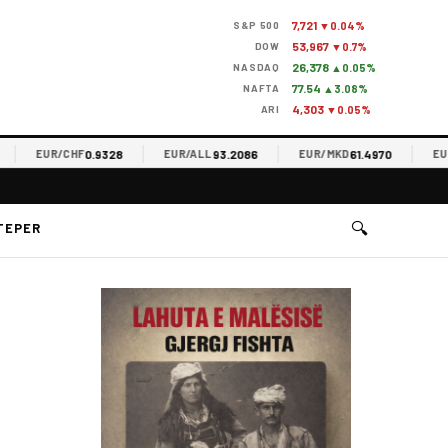
7,721
S&P 500
▼0.04%
53,967
DOW
▼0.7%
26,378
NASDAQ
▲0.05%
77.54
NAFTA
▲3.08%
4,303
ARI
▼0.05%
0.9328
93.2086
61.4970
EUR/CHF
EUR/ALL
EUR/MKD
EUR/R
🔍
TEPER