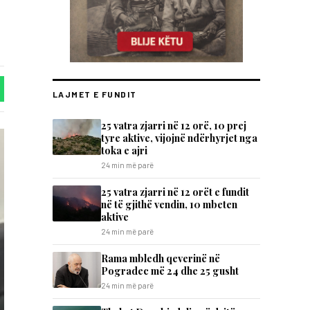
LAJMET E FUNDIT
25 vatra zjarri në 12 orë, 10 prej
tyre aktive, vijojnë ndërhyrjet nga
toka e ajri
24 min më parë
25 vatra zjarri në 12 orët e fundit
në të gjithë vendin, 10 mbeten
aktive
24 min më parë
Rama mbledh qeverinë në
Pogradec më 24 dhe 25 gusht
24 min më parë