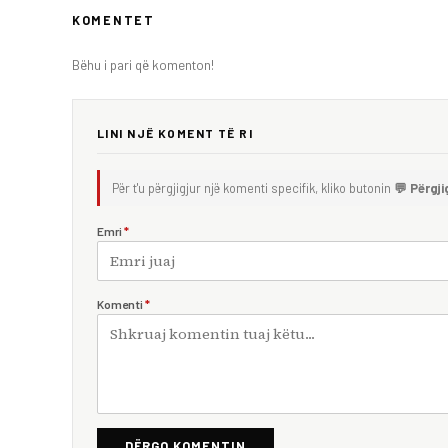
KOMENTET
Bëhu i pari që komenton!
LINI NJË KOMENT TË RI
Për t'u përgjigjur një komenti specifik, kliko butonin
💬 Përgji
Emri
*
Komenti
*
DËRGO KOMENTIN