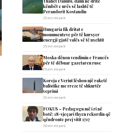
Thahet Danubi, dalin në dritë
këmbët e urës së lashtë të
Perandorit Kostandin
25 min më parë
Hungaria fik dritat e
monumenteve për të kursyer
energji gjatë valës së të nxehtit
25 min më parë
Moska dënon vendimin e Francës
për të dëbuar gazetaren ruse
25 min më parë
Koreja e Veriut lëshon një raketë
;
balistike me rreze të shkurtër
veprimi
25 min më parë
FOKUS – Pedagogu më i ri në
botë: 18-vjeçari thyen rekordin që
qëndronte prej vitit 1717
26 min më parë