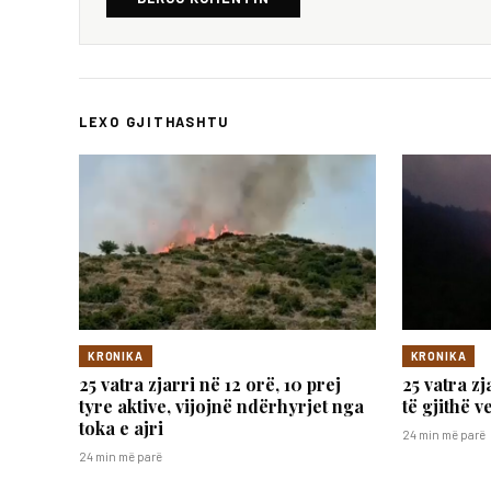
LEXO GJITHASHTU
KRONIKA
KRONIKA
25 vatra zjarri në 12 orë, 10 prej
25 vatra zj
tyre aktive, vijojnë ndërhyrjet nga
të gjithë 
toka e ajri
24 min më parë
24 min më parë