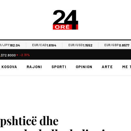
182.04
1.6194
1.1552
0.8577
PY
EUR/CAD
EUR/USD
EUR/GBP
L
$72.8000
▼ -2.31%
KOSOVA
RAJONI
SPORTI
OPINION
ARTE
ME 
apshticë dhe