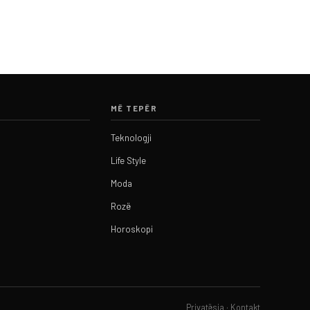
MË TEPËR
Teknologji
Life Style
Moda
Rozë
Horoskopi
Privatësia
·
Kontakt