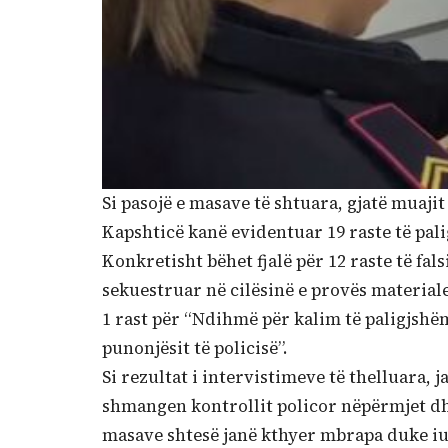
Si pasojë e masave të shtuara, gjatë muajit
Kapshticë kanë evidentuar 19 raste të pal
Konkretisht bëhet fjalë për 12 raste të fals
sekuestruar në cilësinë e provës materiale;
1 rast për “Ndihmë për kalim të paligjshë
punonjësit të policisë”.
Si rezultat i intervistimeve të thelluara, 
shmangen kontrollit policor nëpërmjet dhë
masave shtesë janë kthyer mbrapa duke iu 