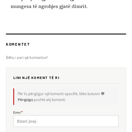
mungesa të ngrohjes gjatë dimrit.
KOMENTET
Bëhu i pari që komenton!
LINI NJË KOMENT TË RI
Për t'u përgjigjur një komenti specifik, kliko butonin
💬
Përgjigju
poshtë atij komenti.
Emri
*