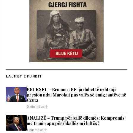
LAJMET E FUNDIT
BRUKSEL – Brunner: BE-ja duhet të ushtrojë
presion ndaj Marokut pas valës së emigrantëve në
Ceuta
0 min më parë
ANALIZË – Trump përballë dilemës: Kompromis
me Iranin apo përshkallëzim i luftës?
1 min më parë