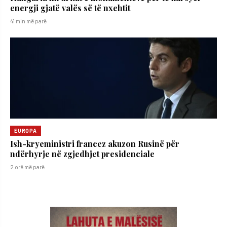
energji gjatë valës së të nxehtit
41 min më parë
EUROPA
Ish-kryeministri francez akuzon Rusinë për
ndërhyrje në zgjedhjet presidenciale
2 orë më parë