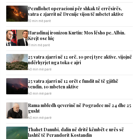
Pezullohet operacioni për shkak të errësirës,
vatra e zjarrit në Drenije vijon të mbetet aktive
10 min më parë
Haradinaj ironizon Kurtin: Mos lësho pe, Albin.
Krejt ose hiç
11 min më parë
25 vatra zjarri në 12 orë, 10 prej tyre aktive, vijojnë
ndërhyrjet nga toka e ajri
40 min më parë
25 vatra zjarri në 12 orët e fundit në të gjithë
vendin, 10 mbeten aktive
40 min më parë
Rama mbledh qeverinë në Pogradec më 24 dhe 25
gusht
40 min më parë
Thahet Danubi, dalin në dritë këmbët e urës së
lashtë të Perandorit Kostandin