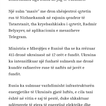
Një sulm “masiv” me dron shënjestroi qytetin
rus të Nizhnekamsk në rajonin qendror të
Tatarstanit, tha kryebashkiaku i qytetit, Radmir
Belyayev, në aplikacionin e mesazheve
Telegram.
Ministria e Mbrojtjes e Rusisë tha se ka rrëzuar
415 dronë ukrainasë në 12 orët e fundit. Ukraina
ka intensifikuar një fushatë sulmesh me dronë
kundër rafinerive ruse të naftës në javët e
fundit.
Rusia ka sulmuar vazhdimisht infrastrukturën
energjetike të Ukrainës gjatë luftës, e cila tani
është në vitin e saj të pestë, duke shkaktuar
ndërprerje të gjera të energjisë elektrike dhe