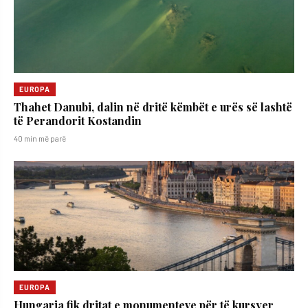
EUROPA
Thahet Danubi, dalin në dritë këmbët e urës së lashtë
të Perandorit Kostandin
40 min më parë
EUROPA
Hungaria fik dritat e monumenteve për të kursyer