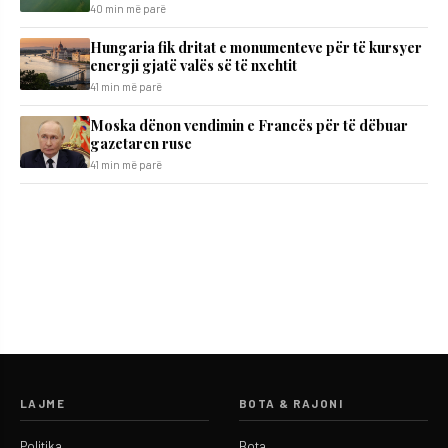
40 min më parë
Hungaria fik dritat e monumenteve për të kursyer
energji gjatë valës së të nxehtit
41 min më parë
Moska dënon vendimin e Francës për të dëbuar
gazetaren ruse
41 min më parë
LAJME
BOTA & RAJONI
Politika
Bota