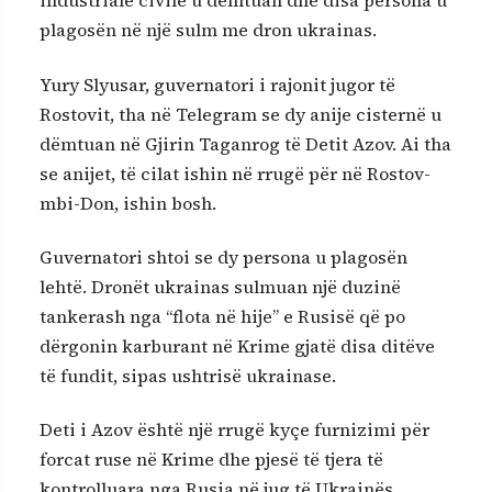
industriale civile u dëmtuan dhe disa persona u
plagosën në një sulm me dron ukrainas.
Yury Slyusar, guvernatori i rajonit jugor të
Rostovit, tha në Telegram se dy anije cisternë u
dëmtuan në Gjirin Taganrog të Detit Azov. Ai tha
se anijet, të cilat ishin në rrugë për në Rostov-
mbi-Don, ishin bosh.
Guvernatori shtoi se dy persona u plagosën
lehtë. Dronët ukrainas sulmuan një duzinë
tankerash nga “flota në hije” e Rusisë që po
dërgonin karburant në Krime gjatë disa ditëve
të fundit, sipas ushtrisë ukrainase.
Deti i Azov është një rrugë kyçe furnizimi për
forcat ruse në Krime dhe pjesë të tjera të
kontrolluara nga Rusia në jug të Ukrainës.