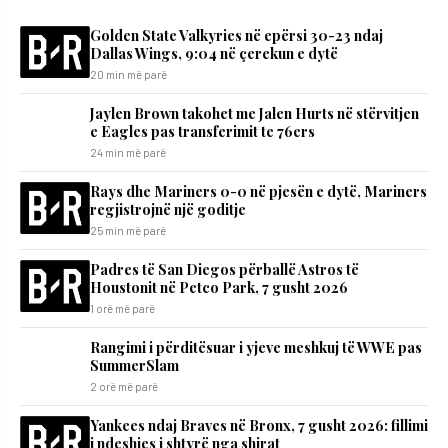
Golden State Valkyries në epërsi 30-23 ndaj
Dallas Wings, 9:04 në çerekun e dytë
20 min më parë
Jaylen Brown takohet me Jalen Hurts në stërvitjen
e Eagles pas transferimit te 76ers
24 min më parë
Rays dhe Mariners 0-0 në pjesën e dytë, Mariners
regjistrojnë një goditje
25 min më parë
Padres të San Diegos përballë Astros të
Houstonit në Petco Park, 7 gusht 2026
1 orë më parë
Rangimi i përditësuar i yjeve meshkuj të WWE pas
SummerSlam
2 orë më parë
Yankees ndaj Braves në Bronx, 7 gusht 2026: fillimi
i ndeshjes i shtyrë nga shirat