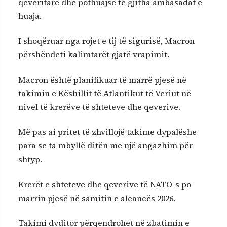
qeveritare dhe pothuajse të gjitha ambasadat e
huaja.
I shoqëruar nga rojet e tij të sigurisë, Macron
përshëndeti kalimtarët gjatë vrapimit.
Macron është planifikuar të marrë pjesë në
takimin e Këshillit të Atlantikut të Veriut në
nivel të krerëve të shteteve dhe qeverive.
Më pas ai pritet të zhvillojë takime dypalëshe
para se ta mbyllë ditën me një angazhim për
shtyp.
Krerët e shteteve dhe qeverive të NATO-s po
marrin pjesë në samitin e aleancës 2026.
Takimi dyditor përqendrohet në zbatimin e