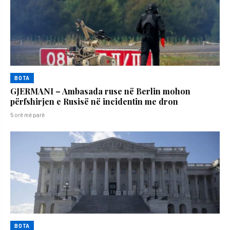
BOTA
GJERMANI – Ambasada ruse në Berlin mohon
përfshirjen e Rusisë në incidentin me dron
5 orë më parë
BOTA