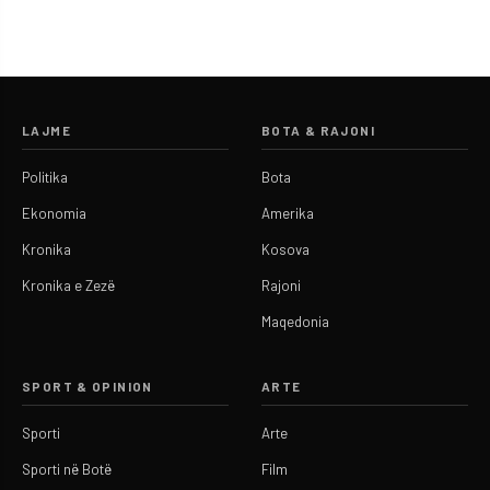
LAJME
BOTA & RAJONI
Politika
Bota
Ekonomia
Amerika
Kronika
Kosova
Kronika e Zezë
Rajoni
Maqedonia
SPORT & OPINION
ARTE
Sporti
Arte
Sporti në Botë
Film