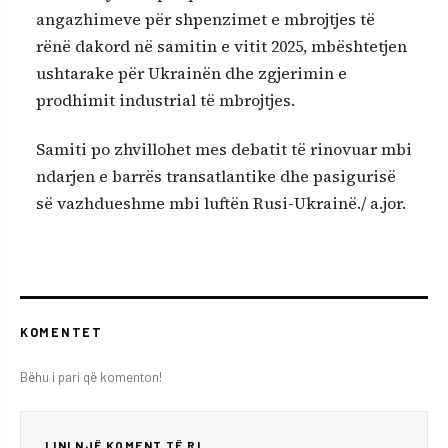
angazhimeve për shpenzimet e mbrojtjes të
rënë dakord në samitin e vitit 2025, mbështetjen
ushtarake për Ukrainën dhe zgjerimin e
prodhimit industrial të mbrojtjes.
Samiti po zhvillohet mes debatit të rinovuar mbi
ndarjen e barrës transatlantike dhe pasigurisë
së vazhdueshme mbi luftën Rusi-Ukrainë./ a.jor.
KOMENTET
Bëhu i pari që komenton!
LINI NJË KOMENT TË RI