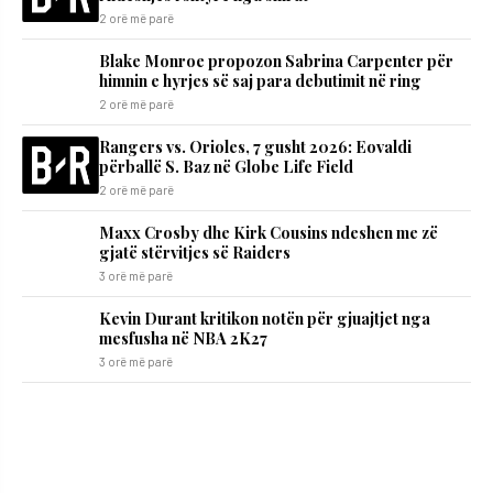
2 orë më parë
Blake Monroe propozon Sabrina Carpenter për
himnin e hyrjes së saj para debutimit në ring
2 orë më parë
Rangers vs. Orioles, 7 gusht 2026: Eovaldi
përballë S. Baz në Globe Life Field
2 orë më parë
Maxx Crosby dhe Kirk Cousins ndeshen me zë
gjatë stërvitjes së Raiders
3 orë më parë
Kevin Durant kritikon notën për gjuajtjet nga
mesfusha në NBA 2K27
3 orë më parë