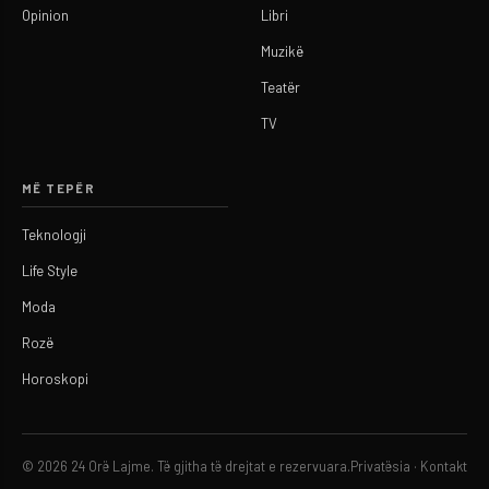
Opinion
Libri
Muzikë
Teatër
TV
MË TEPËR
Teknologji
Life Style
Moda
Rozë
Horoskopi
© 2026 24 Orë Lajme. Të gjitha të drejtat e rezervuara.
Privatësia
·
Kontakt