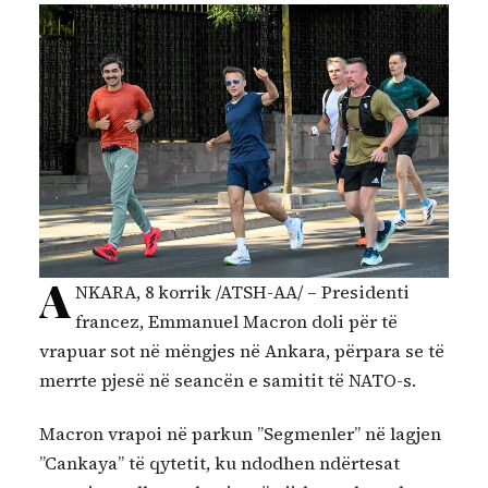
A
NKARA, 8 korrik /ATSH-AA/ – Presidenti
francez, Emmanuel Macron doli për të
vrapuar sot në mëngjes në Ankara, përpara se të
merrte pjesë në seancën e samitit të NATO-s.
Macron vrapoi në parkun ”Segmenler” në lagjen
”Cankaya” të qytetit, ku ndodhen ndërtesat