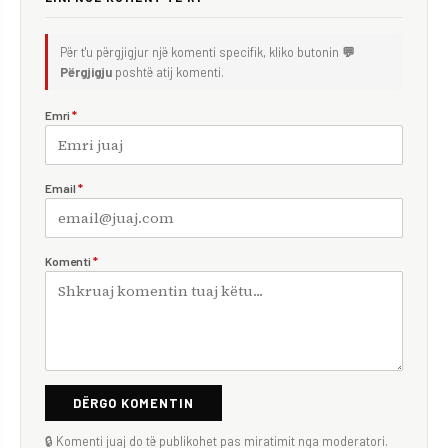
Për t'u përgjigjur një komenti specifik, kliko butonin
💬
Përgjigju
poshtë atij komenti.
Emri
*
Email
*
Komenti
*
DËRGO KOMENTIN
🔒 Komenti juaj do të publikohet pas miratimit nga moderatori.