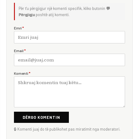
Për t'u përgjigjur një komenti specifik, kliko butonin
💬
Përgjigju
poshtë atij komenti.
Emri
*
Email
*
Komenti
*
DËRGO KOMENTIN
🔒 Komenti juaj do të publikohet pas miratimit nga moderatori.