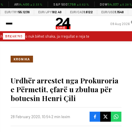
4,400
7,758
54,037
ARI
S&P 500
DOW
▲2.33 %
▲0.62 %
▲0.28 %
EUR/TRY
55.1236
EUR/JPY
182.40
EUR/CAD
1.6122
EUR/USD
1.1548
EU
09 Aug 2026
hterin” Mourinho nuk bëhet shaka, ja rregullat e reja te Real Madridi
UEFA
BREAKING
KRONIKA
Urdhër arrestet nga Prokuroria
e Përmetit, çfarë u zbulua për
botuesin Henri Çili
28 February 2020, 10:54
·
2 min lexim