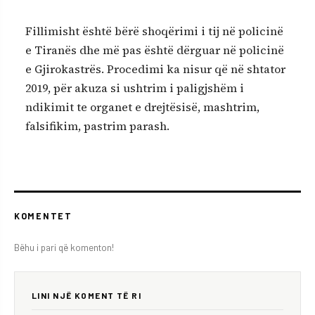
Fillimisht është bërë shoqërimi i tij në policinë
e Tiranës dhe më pas është dërguar në policinë
e Gjirokastrës. Procedimi ka nisur që në shtator
2019, për akuza si ushtrim i paligjshëm i
ndikimit te organet e drejtësisë, mashtrim,
falsifikim, pastrim parash.
KOMENTET
Bëhu i pari që komenton!
LINI NJË KOMENT TË RI