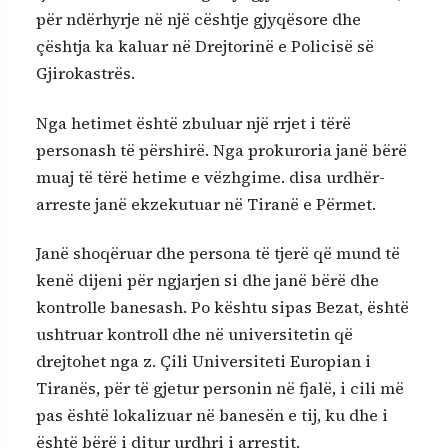
për ndërhyrje në një cështje gjyqësore dhe
çështja ka kaluar në Drejtorinë e Policisë së
Gjirokastrës.
Nga hetimet është zbuluar një rrjet i tërë
personash të përshirë. Nga prokuroria janë bërë
muaj të tërë hetime e vëzhgime. disa urdhër-
arreste janë ekzekutuar në Tiranë e Përmet.
Janë shoqëruar dhe persona të tjerë që mund të
kenë dijeni për ngjarjen si dhe janë bërë dhe
kontrolle banesash. Po kështu sipas Bezat, është
ushtruar kontroll dhe në universitetin që
drejtohet nga z. Çili Universiteti Europian i
Tiranës, për të gjetur personin në fjalë, i cili më
pas është lokalizuar në banesën e tij, ku dhe i
është bërë i ditur urdhri i arrestit.