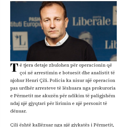
T
ë tjera detaje zbulohen për operacionin që
çoi në arrestimin e botuesit dhe analistit të
njohur Henri Çili. Policia ka nisur një operacion
pas urdhër arresteve të lëshuara nga prokuroria
e Përmetit me akuzën për ndikim të paligjshëm
ndaj një gjyqtari për lirimin e një personit të
dënuar.
Çili është kallëzuar nga një gjykatës i Përmetit,