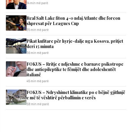
14 min më parë
Real Salt Lake fiton 4-0 ndaj Atlante dhe forcon
shpresat për Leagues Cup
35 min më parë
​Pikat kufitare për hyrje-dalje nga Kosova, pritjet
deri 15 minuta
36 min më parë
FOKUS – Rritje e ndjeshme e barnave psikotrope
dhe antiepileptike te fëmijët dhe adoleshentët
italianë
45 min më parë
FOKUS – Ndryshimet klimatike po e bëjnë gjithnjë
e më të vështirë përballimin e verës
59 min më parë