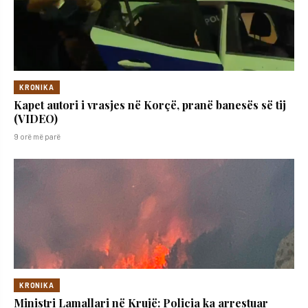
KRONIKA
Kapet autori i vrasjes në Korçë, pranë banesës së tij
(VIDEO)
9 orë më parë
KRONIKA
Ministri Lamallari në Krujë: Policia ka arrestuar