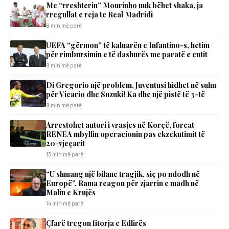
Me “rreshterin” Mourinho nuk bëhet shaka, ja
rregullat e reja te Real Madridi
8 min më parë
UEFA “gërmon” të kaluarën e Infantino-s, hetim
për rimbursimin e të dashurës me paratë e entit
9 min më parë
Di Gregorio një problem, Juventusi hidhet në sulm
për Vicario dhe Suzuki! Ka dhe një pistë të 3-të
9 min më parë
Arrestohet autori i vrasjes në Korçë, forcat
RENEA mbyllin operacionin pas ekzekutimit të
20-vjeçarit
13 min më parë
“U shmang një bilanc tragjik, siç po ndodh në
Europë”, Rama reagon për zjarrin e madh në
Malin e Krujës
14 min më parë
Çfarë tregon fitorja e Edlirës