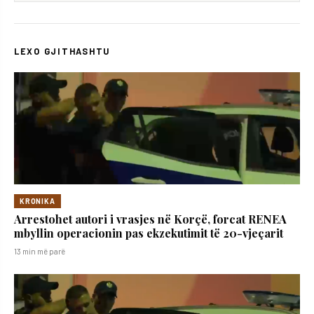
LEXO GJITHASHTU
KRONIKA
Arrestohet autori i vrasjes në Korçë, forcat RENEA
mbyllin operacionin pas ekzekutimit të 20-vjeçarit
13 min më parë