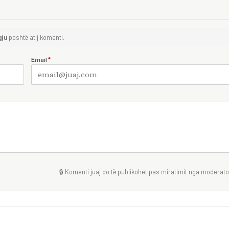
gju
poshtë atij komenti.
Email
*
🔒 Komenti juaj do të publikohet pas miratimit nga moderator