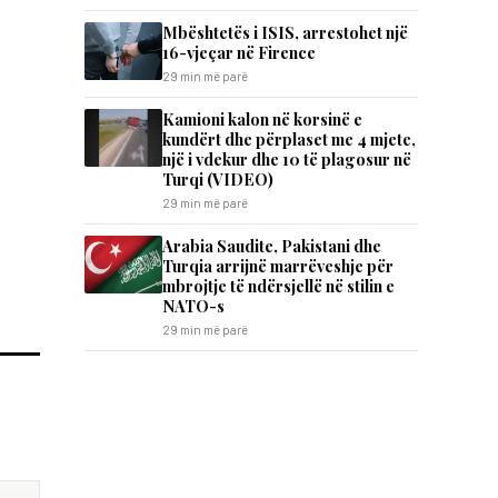
Mbështetës i ISIS, arrestohet një
16-vjeçar në Firence
29 min më parë
Kamioni kalon në korsinë e
kundërt dhe përplaset me 4 mjete,
një i vdekur dhe 10 të plagosur në
Turqi (VIDEO)
29 min më parë
Arabia Saudite, Pakistani dhe
Turqia arrijnë marrëveshje për
mbrojtje të ndërsjellë në stilin e
NATO-s
29 min më parë