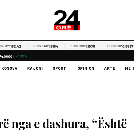
182.42
1.6154
1.1530
0.8567
PY
EUR/CAD
EUR/USD
EUR/GBP
74.0000
▲ +0.82%
KOSOVA
RAJONI
SPORTI
OPINION
ARTE
ME 
rë nga e dashura, “Është