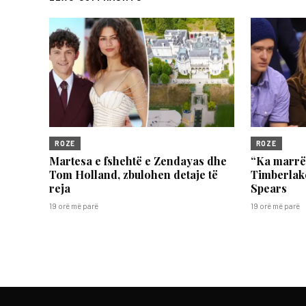
ROZE
ROZE
Martesa e fshehtë e Zendayas dhe
“Ka marrë 
Tom Holland, zbulohen detaje të
Timberlake
reja
Spears
19 orë më parë
19 orë më parë