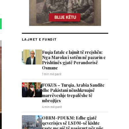
LAJMET E FUNDIT
Fuqia fatale e lajmit të rrejshën:
Nga Maroku i sotëm në pazarin e
Prishtinës gjatë Perandorisë
Osmane
1 min më parë
FOKUS – Turqia, Arabia Saudite
dhe Pakistani nënshkruajnë
marrëveshje trepalëshe të
mbrojtjes
4 min më parë
OBRM-PDUKM: Edhe gjatë
qeverisjes së LSDM-së kishte
raste me ujë të pasigurt për pije