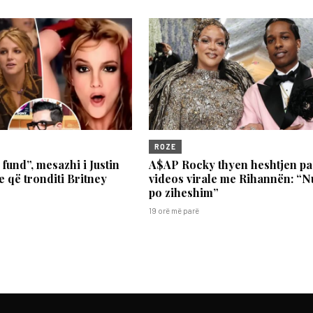
ROZE
fund”, mesazhi i Justin
A$AP Rocky thyen heshtjen pa
 që tronditi Britney
videos virale me Rihannën: “N
po ziheshim”
19 orë më parë