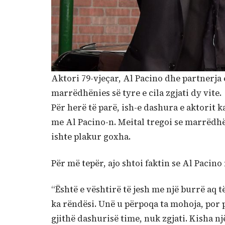
Aktori 79-vjeçar, Al Pacino dhe partnerja 
marrëdhënies së tyre e cila zgjati dy vite.
Për herë të parë, ish-e dashura e aktorit 
me Al Pacino-n. Meital tregoi se marrëdhë
ishte plakur goxha.
Për më tepër, ajo shtoi faktin se Al Paci
“Është e vështirë të jesh me një burrë aq t
ka rëndësi. Unë u përpoqa ta mohoja, por pë
gjithë dashurisë time, nuk zgjati. Kisha nj