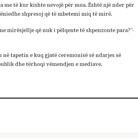
a me të kur kishte nevojë për mua. Është një nder për
ëniedhe shpresoj që të mbetemi miq të mirë.
e mirësjellje që nuk i pëlqente të shpenzonte para?”-
 në tapetin e kuq gjatë ceremonisë së ndarjes së
publik dhe tërhoqi vëmendjen e mediave.