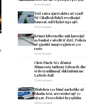
9 min më parë
Tetë vatra zjarri aktive në vend!
Në Cikallesh flakët rrezikojnë
banesat, ndërhyhet nga ajri
14 min më parë
Krimet kibernetike nuk kursejnë
as bankat e nivelit të dytë, Policia
në gjashtë muaj regjistroi 250
raste
s
15 min më parë
Chris Finch: Si e dëmtoi
Minnesota Anthony Edwards dhe
si do ta ndihmojë shkëmbimi me
LaMelo Ball
27 min më parë
Zbulohen 130 bimë narkotike në
fshatin Arst, arrestohet një 55-
t
vjeçar. Procedohet kryeplaku
29 min më parë