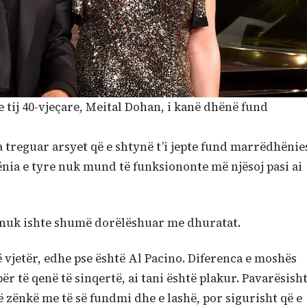
e tij 40-vjeçare, Meital Dohan, i kanë dhënë fund
ka treguar arsyet që e shtynë t’i jepte fund marrëdhënie
nia e tyre nuk mund të funksiononte më njësoj pasi ai
no nuk ishte shumë dorëlëshuar me dhuratat.
ë vjetër, edhe pse është Al Pacino. Diferenca e moshës
r të qenë të sinqertë, ai tani është plakur. Pavarësish
ë zënkë me të së fundmi dhe e lashë, por sigurisht që e