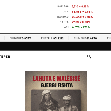
7,710
S&P 500
▼0.18%
53,885
DOW
▼0.85%
26,348
NASDAQ
▼0.06%
77.09
NAFTA
▼0.26%
4,375
ARI
▲1.75%
0.9357
93.2212
61.4970
EUR/CHF
EUR/ALL
EUR/MKD
EUR/R
🔍
TEPER