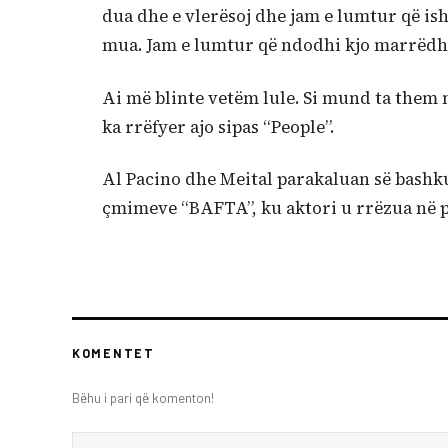
dua dhe e vlerësoj dhe jam e lumtur që ish
mua. Jam e lumtur që ndodhi kjo marrëdh
Ai më blinte vetëm lule. Si mund ta them m
ka rrëfyer ajo sipas “People”.
Al Pacino dhe Meital parakaluan së bashku
çmimeve “BAFTA”, ku aktori u rrëzua në 
KOMENTET
Bëhu i pari që komenton!