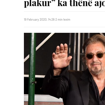
plakur” ka thënë aj
19 February 2020, 14:26
·
2 min lexim