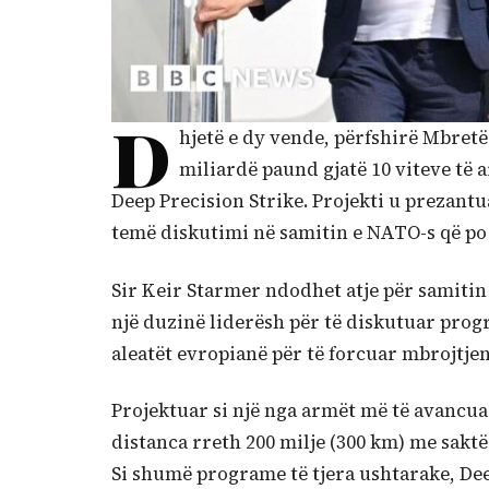
D
hjetë e dy vende, përfshirë Mbretë
miliardë paund gjatë 10 viteve të a
Deep Precision Strike. Projekti u prezantu
temë diskutimi në samitin e NATO-s që po
Sir Keir Starmer ndodhet atje për samitin 
një duzinë liderësh për të diskutuar progr
aleatët evropianë për të forcuar mbrojtje
Projektuar si një nga armët më të avancuar
distanca rreth 200 milje (300 km) me saktës
Si shumë programe të tjera ushtarake, Deep