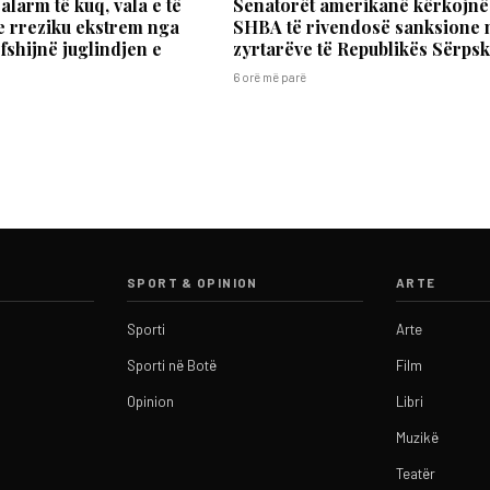
alarm të kuq, vala e të
Senatorët amerikanë kërkojnë
e rreziku ekstrem nga
SHBA të rivendosë sanksione 
fshijnë juglindjen e
zyrtarëve të Republikës Sërps
6 orë më parë
SPORT & OPINION
ARTE
Sporti
Arte
Sporti në Botë
Film
Opinion
Libri
Muzikë
Teatër