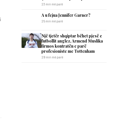
23 min më parë
A u fejua Jennifer Garner?
i
25 min më parë
Një tjetër shqiptar bëhet pjesë e
futbollit anglez, Armend Muslika
s
firmos kontratën e parë
profesioniste me Tottenham
29 min më parë