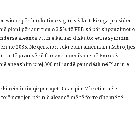
presione për buxhetin e sigurisë: kritikë nga president
 plani për arritjen e 3.5% të PBB-së për shpenzimet e
ndërsa aleanca vitin e kaluar diskutoi edhe synimin
eri në 2035. Në qershor, sekretari amerikan i Mbrojtje
mujor të pranisë së forcave amerikane në Evropë.
 një angazhim prej 300 miliardë paundësh në Planin e
jë kërcënimin që paraqet Rusia për Mbretërinë e
jë nevojën për një aleancë më të fortë dhe më të