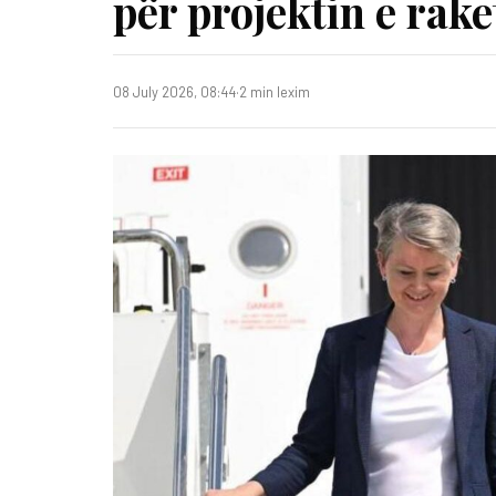
për projektin e rake
08 July 2026, 08:44
·
2 min lexim