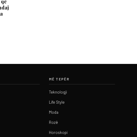
 që
ndaj
ka
MË TEPËR
Teknologji
Life Style
Moda
Rozë
Horoskopi