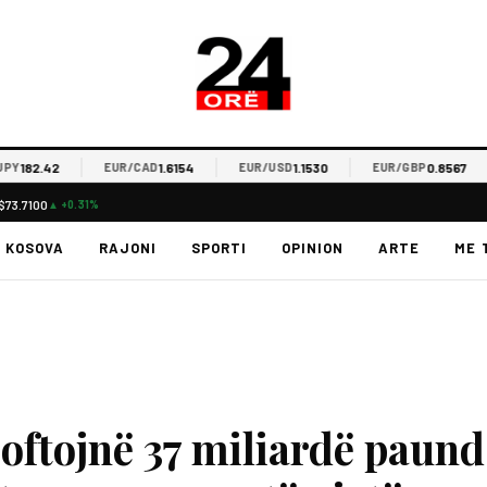
82.42
1.6154
1.1530
0.8567
EUR/CAD
EUR/USD
EUR/GBP
$73.7100
▲ +0.31%
KOSOVA
RAJONI
SPORTI
OPINION
ARTE
ME 
oftojnë 37 miliardë paund