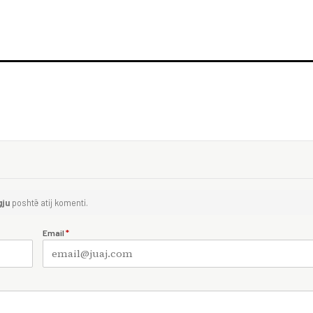
gju
poshtë atij komenti.
Email
*