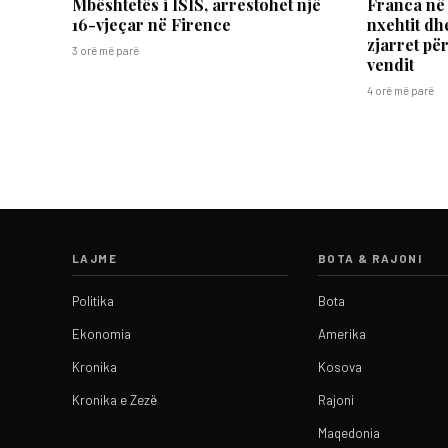
Mbështetës i ISIS, arrestohet një
Franca në 
16-vjeçar në Firence
nxehtit dh
zjarret për
3 orë më parë
vendit
4 orë më parë
LAJME
BOTA & RAJONI
Politika
Bota
Ekonomia
Amerika
Kronika
Kosova
Kronika e Zezë
Rajoni
Maqedonia