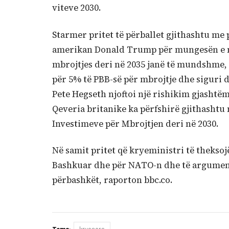
viteve 2030.
Starmer pritet të përballet gjithashtu me 
amerikan Donald Trump për mungesën e një
mbrojtjes deri në 2035 janë të mundshme, 
për 5% të PBB-së për mbrojtje dhe siguri d
Pete Hegseth njoftoi një rishikim gjashtë
Qeveria britanike ka përfshirë gjithashtu
Investimeve për Mbrojtjen deri në 2030.
Në samit pritet që kryeministri të thekso
Bashkuar dhe për NATO-n dhe të argumento
përbashkët, raporton bbc.co.
Tema:
kryesore