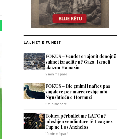
LAJMET E FUNDIT
FOKUS – Vendet e rajonit dënojnë
sulmet izraelite në Gaza, Izraeli
akuzon Hamasin
2 min më parë
FOKUS – Bie çmimi i naftës pas
sinjaleve për marrëveshje mbi
Ngushticën e Hormuzi
5 min më parë
Toluca përballet me LAFC në
ndeshjen vendimtare të Leagues
Cup në Los Anxhelos
10 min më parë