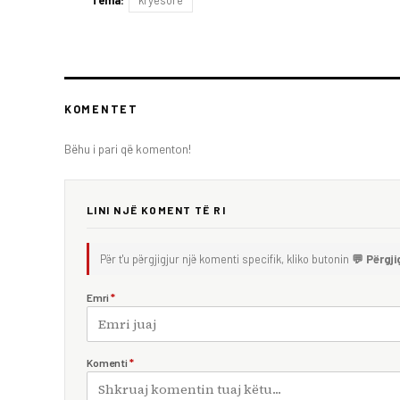
KOMENTET
Bëhu i pari që komenton!
LINI NJË KOMENT TË RI
Për t'u përgjigjur një komenti specifik, kliko butonin
💬 Përgji
Emri
*
Komenti
*