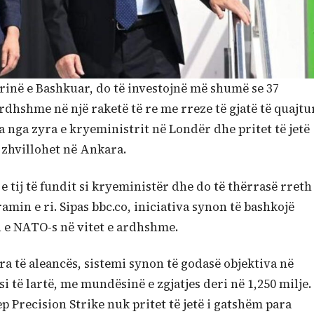
rinë e Bashkuar, do të investojnë më shumë se 37
rdhshme në një raketë të re me rreze të gjatë të quajtu
a nga zyra e kryeministrit në Londër dhe pritet të jetë
 zhvillohet në Ankara.
e tij të fundit si kryeministër dhe do të thërrasë rreth
amin e ri. Sipas bbc.co, iniciativa synon të bashkojë
n e NATO-s në vitet e ardhshme.
a të aleancës, sistemi synon të godasë objektiva në
i të lartë, me mundësinë e zgjatjes deri në 1,250 milje.
 Precision Strike nuk pritet të jetë i gatshëm para