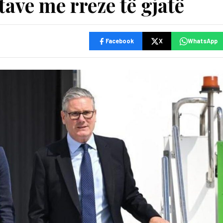
tave me rreze të gjatë
Facebook
X
WhatsApp