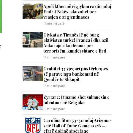
Apeli kthen në rigjykim rastin ndaj
Endrit Nikës, akuzohet për
vrasjen e argjentinases
11 min më parë
Gjykata e Tiranës lë në burg
aktivisten turke! Franca i dha azil,
Ankaraja e ka dënuar për
r
terrorizëm, kundërshtare e Erd
14 min më parë
Grabitet 35 vjeçari pas tërheqjes
së parave nga bankomati në
Qendër të Shkupit
15 min më parë
Zyrtare: Dinamo shet sulmuesin e
talentuar në Belgjikë
15 min më parë
Carolina fiton 33-30 ndaj Arizona-
s në Hall of Fame Game 2026 —
çfarë doli në sipërfaqe