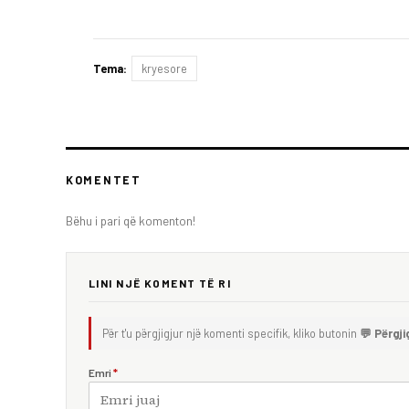
Tema:
kryesore
KOMENTET
Bëhu i pari që komenton!
LINI NJË KOMENT TË RI
Për t'u përgjigjur një komenti specifik, kliko butonin
💬 Përgji
Emri
*