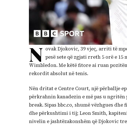
N
ovak Djokovic, 39 vjeç, arriti të 
pesë sete që zgjati rreth 5 orë e 1
Wimbledon. Me këtë fitore ai ruan pozitën e
rekordit absolut në tenis.
Nën dritat e Centre Court, një përballje e
përkrahnin kanadezin e më pas u ngritën p
break. Sipas bbc.co, shumë vëzhgues dhe 
dhe përkushtimi i tij; Leon Smith, kapiten
nivelin e jashtëzakonshëm që Djokovic tre