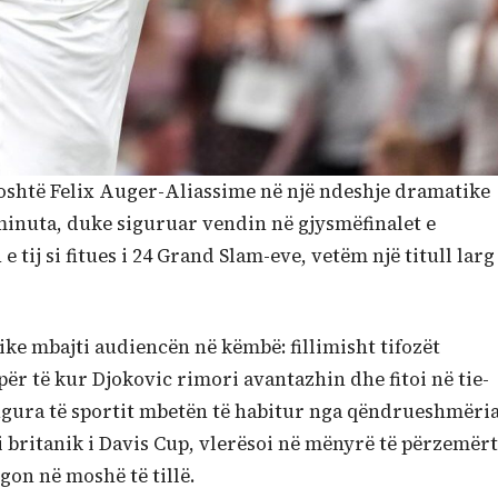
mposhtë Felix Auger-Aliassime në një ndeshje dramatike
5 minuta, duke siguruar vendin në gjysmëfinalet e
 tij si fitues i 24 Grand Slam-eve, vetëm një titull larg
pike mbajti audiencën në këmbë: fillimisht tifozët
ër të kur Djokovic rimori avantazhin dhe fitoi në tie-
figura të sportit mbetën të habitur nga qëndrueshmëri
i britanik i Davis Cup, vlerësoi në mënyrë të përzemërt
gon në moshë të tillë.