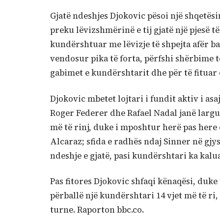
Gjatë ndeshjes Djokovic pësoi një shqetës
preku lëvizshmërinë e tij gjatë një pjesë t
kundërshtuar me lëvizje të shpejta afër ba
vendosur pika të forta, përfshi shërbime t
gabimet e kundërshtarit dhe për të fituar
Djokovic mbetet lojtari i fundit aktiv i asa
Roger Federer dhe Rafael Nadal janë largu
më të rinj, duke i mposhtur herë pas here 
Alcaraz; sfida e radhës ndaj Sinner në gjys
ndeshje e gjatë, pasi kundërshtari ka kal
Pas fitores Djokovic shfaqi kënaqësi, duke 
përballë një kundërshtari 14 vjet më të ri
turne. Raporton bbc.co.