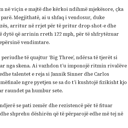
im në viçin e majtë dhe kërkoi ndihmë mjekësore, çka
ë parë. Megjithatë, ai u shfaq i vendosur, duke
zës, arritur në rrjet për të pritur drop-shot-e dhe
ë dytë që arrinin rreth 122 mph, për të shfrytëzuar
 epërsinë vendimtare.
j periudhe të quajtur ‘Big Three’, ndërsa të tjerët si
ar nga skena. Ai vazhdon t’u imponojë ritmin rivalëve
edhe talentet e reja si Jannik Sinner dhe Carlos
mëfinale ngre pyetjen se sa do t’i kushtojë fizikisht kjo
uar raundet pa humbur sete.
ndjerë se pati zemër dhe rezistencë për të fituar
, dhe shprehu dëshirën që të përparojë edhe më tej në