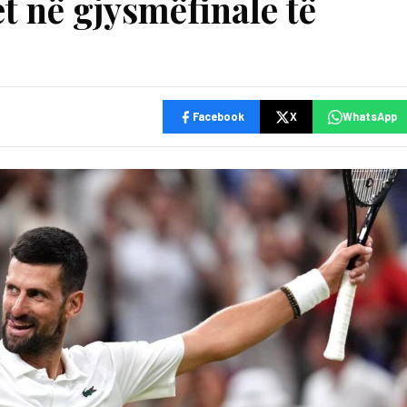
et në gjysmëfinale të
Facebook
X
WhatsApp