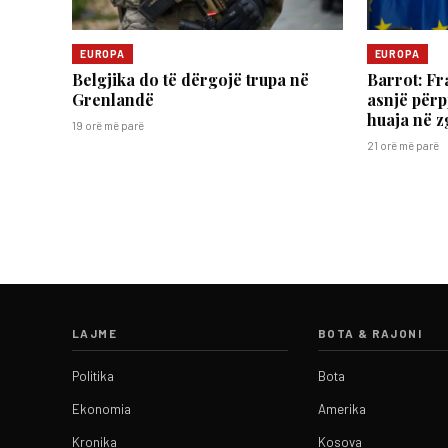
EUROPA
EUROPA
Belgjika do të dërgojë trupa në
Barrot: Fr
Grenlandë
asnjë përp
huaja në z
19 orë më parë
21 orë më parë
LAJME
BOTA & RAJONI
Politika
Bota
Ekonomia
Amerika
Kronika
Kosova