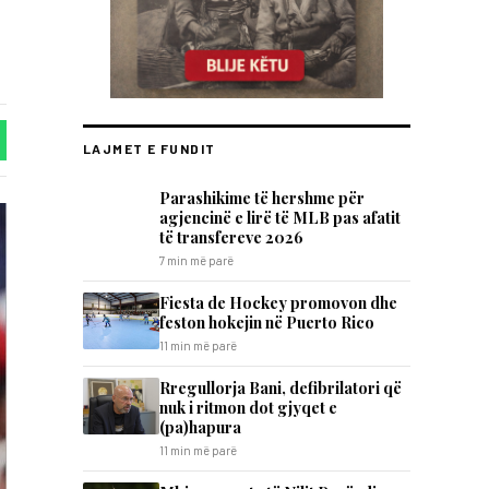
LAJMET E FUNDIT
Parashikime të hershme për
agjencinë e lirë të MLB pas afatit
të transfereve 2026
7 min më parë
Fiesta de Hockey promovon dhe
feston hokejin në Puerto Rico
11 min më parë
Rregullorja Bani, defibrilatori që
nuk i ritmon dot gjyqet e
(pa)hapura
11 min më parë