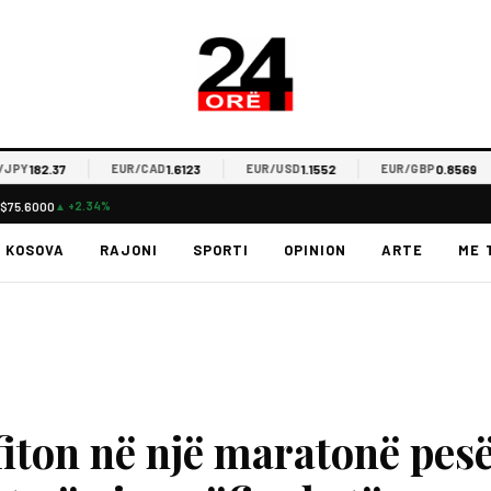
182.37
1.6123
1.1552
0.8569
EUR/CAD
EUR/USD
EUR/GBP
L
$75.6000
▲ +2.34%
KOSOVA
RAJONI
SPORTI
OPINION
ARTE
ME 
iton në një maratonë pes