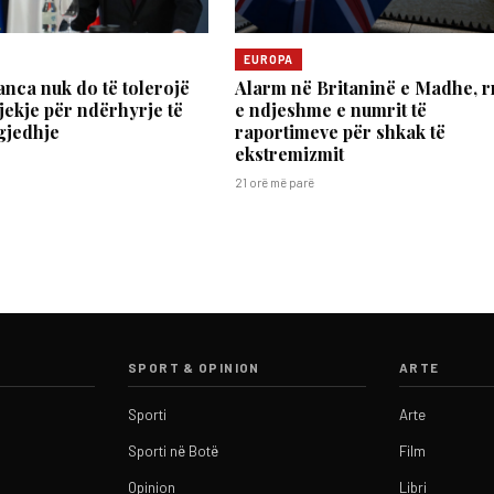
EUROPA
anca nuk do të tolerojë
Alarm në Britaninë e Madhe, rr
jekje për ndërhyrje të
e ndjeshme e numrit të
gjedhje
raportimeve për shkak të
ekstremizmit
21 orë më parë
SPORT & OPINION
ARTE
Sporti
Arte
Sporti në Botë
Film
Opinion
Libri