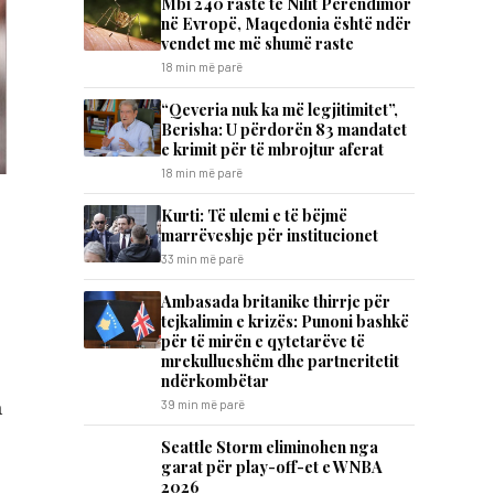
Mbi 240 raste të Nilit Perëndimor
në Evropë, Maqedonia është ndër
vendet me më shumë raste
18 min më parë
“Qeveria nuk ka më legjitimitet”,
Berisha: U përdorën 83 mandatet
e krimit për të mbrojtur aferat
18 min më parë
Kurti: Të ulemi e të bëjmë
marrëveshje për institucionet
33 min më parë
Ambasada britanike thirrje për
tejkalimin e krizës: Punoni bashkë
për të mirën e qytetarëve të
mrekullueshëm dhe partneritetit
ndërkombëtar
a
39 min më parë
Seattle Storm eliminohen nga
garat për play-off-et e WNBA
2026