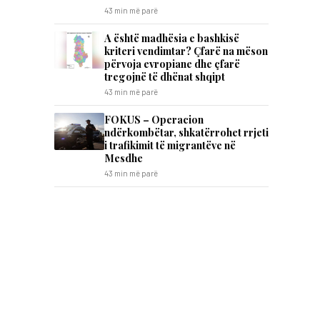
43 min më parë
A është madhësia e bashkisë
kriteri vendimtar? Çfarë na mëson
përvoja evropiane dhe çfarë
tregojnë të dhënat shqipt
43 min më parë
FOKUS – Operacion
ndërkombëtar, shkatërrohet rrjeti
i trafikimit të migrantëve në
Mesdhe
43 min më parë