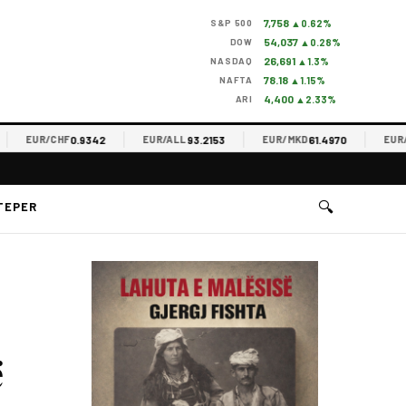
7,758
S&P 500
▲0.62%
54,037
DOW
▲0.28%
26,691
NASDAQ
▲1.3%
78.18
NAFTA
▲1.15%
4,400
ARI
▲2.33%
0.9342
93.2153
61.4970
EUR/CHF
EUR/ALL
EUR/MKD
EUR/RSD
🔍
TEPER
ë