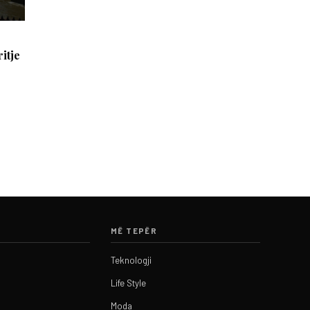
itje
MË TEPËR
Teknologji
Life Style
Moda