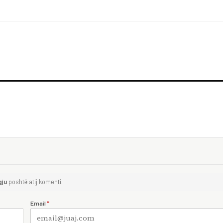
gju
poshtë atij komenti.
Email
*