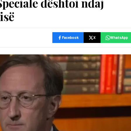
peciale dështoi ndaj
isë
Facebook
X
WhatsApp