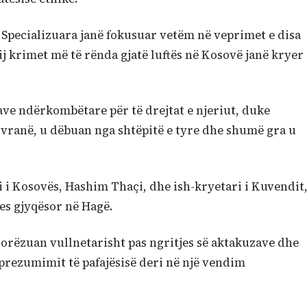
e Specializuara janë fokusuar vetëm në veprimet e disa
j krimet më të rënda gjatë luftës në Kosovë janë kryer
ave ndërkombëtare për të drejtat e njeriut, duke
 vranë, u dëbuan nga shtëpitë e tyre dhe shumë gra u
i Kosovës, Hashim Thaçi, dhe ish-kryetari i Kuvendit
ces gjyqësor në Hagë.
dorëzuan vullnetarisht pas ngritjes së aktakuzave dhe
i prezumimit të pafajësisë deri në një vendim