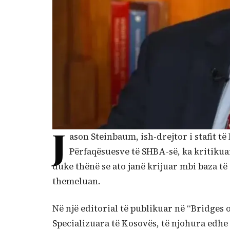
J
ason Steinbaum, ish-drejtor i stafit t
Përfaqësuesve të SHBA-së, ka kritiku
duke thënë se ato janë krijuar mbi baza të
themeluan.
Në një editorial të publikuar në “Bridge
Specializuara të Kosovës, të njohura edhe 