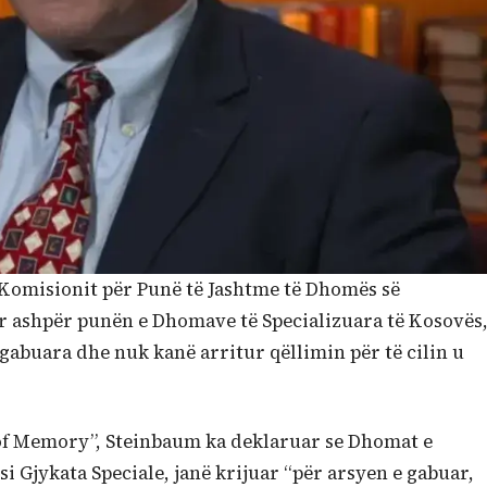
ë Komisionit për Punë të Jashtme të Dhomës së
ar ashpër punën e Dhomave të Specializuara të Kosovës
 gabuara dhe nuk kanë arritur qëllimin për të cilin u
s of Memory”, Steinbaum ka deklaruar se Dhomat e
si Gjykata Speciale, janë krijuar “për arsyen e gabuar,