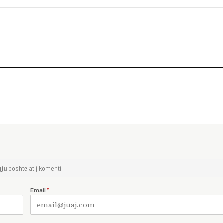
gju
poshtë atij komenti.
Email
*