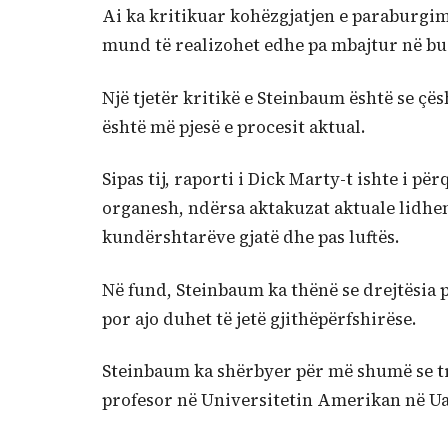
Ai ka kritikuar kohëzgjatjen e paraburgi
mund të realizohet edhe pa mbajtur në bur
Një tjetër kritikë e Steinbaum është se çës
është më pjesë e procesit aktual.
Sipas tij, raporti i Dick Marty-t ishte i 
organesh, ndërsa aktakuzat aktuale lidhe
kundërshtarëve gjatë dhe pas luftës.
Në fund, Steinbaum ka thënë se drejtësia
por ajo duhet të jetë gjithëpërfshirëse.
Steinbaum ka shërbyer për më shumë se t
profesor në Universitetin Amerikan në Ua