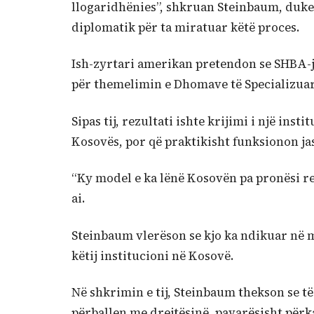
llogaridhënies”, shkruan Steinbaum, duke 
diplomatik për ta miratuar këtë proces.
Ish-zyrtari amerikan pretendon se SHBA-ja
për themelimin e Dhomave të Specializuar
Sipas tij, rezultati ishte krijimi i një inst
Kosovës, por që praktikisht funksionon ja
“Ky model e ka lënë Kosovën pa pronësi rea
ai.
Steinbaum vlerëson se kjo ka ndikuar në m
këtij institucioni në Kosovë.
Në shkrimin e tij, Steinbaum thekson se të
përballen me drejtësinë, pavarësisht përka