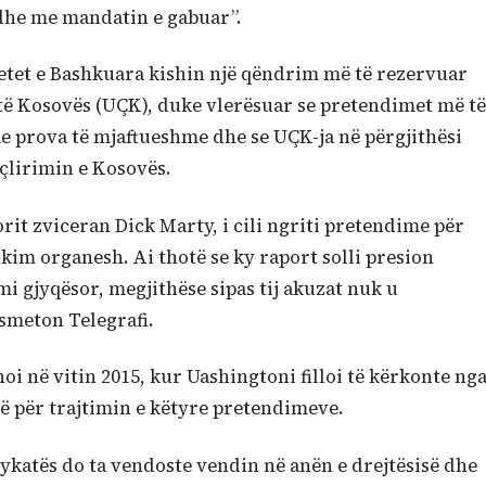
 dhe me mandatin e gabuar”.
Shtetet e Bashkuara kishin një qëndrim më të rezervuar
të Kosovës (UÇK), duke vlerësuar se pretendimet më të
e prova të mjaftueshme dhe se UÇK-ja në përgjithësi
 çlirimin e Kosovës.
it zviceran Dick Marty, i cili ngriti pretendime për
ikim organesh. Ai thotë se ky raport solli presion
 gjyqësor, megjithëse sipas tij akuzat nuk u
meton Telegrafi.
i në vitin 2015, kur Uashingtoni filloi të kërkonte ng
ë për trajtimin e këtyre pretendimeve.
ykatës do ta vendoste vendin në anën e drejtësisë dhe