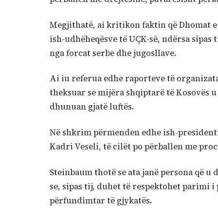
Megjithatë, ai kritikon faktin që Dhomat 
ish-udhëheqësve të UÇK-së, ndërsa sipas ti
nga forcat serbe dhe jugosllave.
Ai iu referua edhe raporteve të organizat
theksuar se mijëra shqiptarë të Kosovës u
dhunuan gjatë luftës.
Në shkrim përmenden edhe ish-presidenti 
Kadri Veseli, të cilët po përballen me pro
Steinbaum thotë se ata janë persona që u 
se, sipas tij, duhet të respektohet parimi 
përfundimtar të gjykatës.