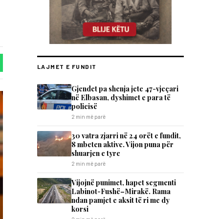
LAJMET E FUNDIT
Gjendet pa shenja jete 47-vjeçari
në Elbasan, dyshimet e para të
policisë
2 min më parë
30 vatra zjarri në 24 orët e fundit,
8 mbeten aktive. Vijon puna për
shuarjen e tyre
2 min më parë
Vijojnë punimet, hapet segmenti
Labinot-Fushë–Mirakë. Rama
ndan pamjet e aksit të ri me dy
korsi