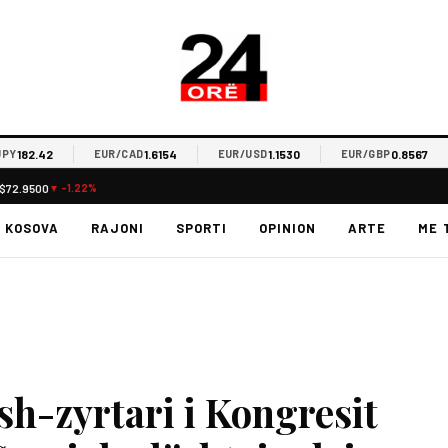
.42
1.6154
1.1530
0.8567
EUR/CAD
EUR/USD
EUR/GBP
E
$72.9500
▼ -1.22%
KOSOVA
RAJONI
SPORTI
OPINION
ARTE
ME 
ish-zyrtari i Kongresit