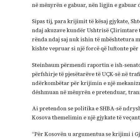
në mënyrën e gabuar, nën ligjin e gabuar
Sipas tij, para krijimit të kësaj gjykate, 
ndaj akuzave kundër Ushtrisë Çlirimtare 
rënda ndaj saj nuk ishin të mbështetura m
kishte vepruar si një forcë që luftonte për
Steinbaum përmendi raportin e ish-senator
përfshirje të pjesëtarëve të UÇK-së në traf
ndërkombëtar për krijimin e një mekanizmi
dëshmuan në mënyrën e pretenduar, trans
Ai pretendon se politika e SHBA-së ndrysho
Kosova themelimin e një gjykate të veçant
“Për Kosovën u argumentua se krijimi i Gj