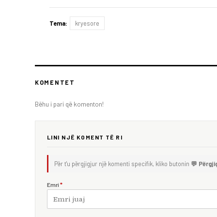
Tema:
kryesore
KOMENTET
Bëhu i pari që komenton!
LINI NJË KOMENT TË RI
Për t'u përgjigjur një komenti specifik, kliko butonin
💬 Përgji
Emri
*