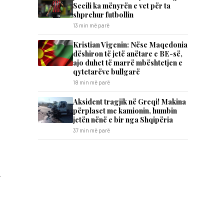
Secili ka mënyrën e vet për ta
shprehur futbollin
13 min më parë
Kristian Vigenin: Nëse Maqedonia
dëshiron të jetë anëtare e BE-së,
ajo duhet të marrë mbështetjen e
qytetarëve bullgarë
18 min më parë
Aksident tragjik në Greqi! Makina
përplaset me kamionin, humbin
jetën nënë e bir nga Shqipëria
37 min më parë
a