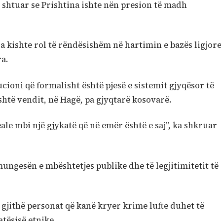
shtuar se Prishtina ishte nën presion të madh
 kishte rol të rëndësishëm në hartimin e bazës ligjor
a.
itucioni që formalisht është pjesë e sistemit gjyqësor të
shtë vendit, në Hagë, pa gjyqtarë kosovarë.
le mbi një gjykatë që në emër është e saj”, ka shkruar
ungesën e mbështetjes publike dhe të legjitimitetit të
 gjithë personat që kanë kryer krime lufte duhet të
tësisë etnike.