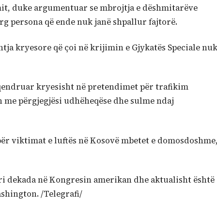
mit, duke argumentuar se mbrojtja e dëshmitarëve
g persona që ende nuk janë shpallur fajtorë.
htja kryesore që çoi në krijimin e Gjykatës Speciale nu
përqendruar kryesisht në pretendimet për trafikim
n me përgjegjësi udhëheqëse dhe sulme ndaj
 për viktimat e luftës në Kosovë mbetet e domosdoshme
ri dekada në Kongresin amerikan dhe aktualisht është
shington. /Telegrafi/