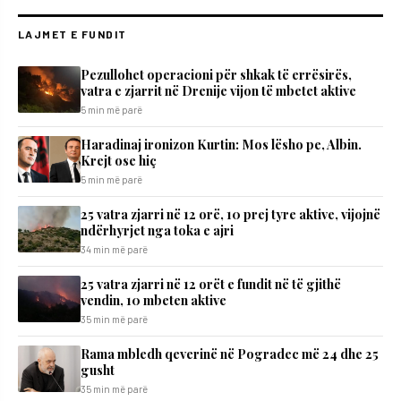
LAJMET E FUNDIT
Pezullohet operacioni për shkak të errësirës,
vatra e zjarrit në Drenije vijon të mbetet aktive
5 min më parë
Haradinaj ironizon Kurtin: Mos lësho pe, Albin.
Krejt ose hiç
5 min më parë
25 vatra zjarri në 12 orë, 10 prej tyre aktive, vijojnë
ndërhyrjet nga toka e ajri
34 min më parë
25 vatra zjarri në 12 orët e fundit në të gjithë
vendin, 10 mbeten aktive
35 min më parë
Rama mbledh qeverinë në Pogradec më 24 dhe 25
gusht
35 min më parë