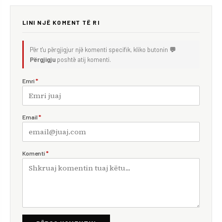
LINI NJË KOMENT TË RI
Për t'u përgjigjur një komenti specifik, kliko butonin
💬
Përgjigju
poshtë atij komenti.
Emri
*
Email
*
Komenti
*