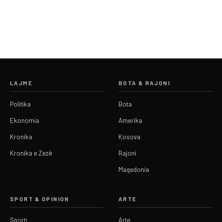
LAJME
BOTA & RAJONI
Politika
Bota
Ekonomia
Amerika
Kronika
Kosova
Kronika e Zezë
Rajoni
Maqedonia
SPORT & OPINION
ARTE
Sporti
Arte