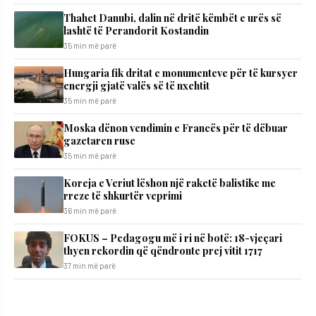
Thahet Danubi, dalin në dritë këmbët e urës së
lashtë të Perandorit Kostandin
35 min më parë
Hungaria fik dritat e monumenteve për të kursyer
energji gjatë valës së të nxehtit
35 min më parë
Moska dënon vendimin e Francës për të dëbuar
gazetaren ruse
35 min më parë
Koreja e Veriut lëshon një raketë balistike me
rreze të shkurtër veprimi
36 min më parë
FOKUS – Pedagogu më i ri në botë: 18-vjeçari
thyen rekordin që qëndronte prej vitit 1717
37 min më parë