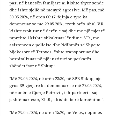
pasi në banesën familjare ai kishte thyer sende
dhe ishte sjellë në mënyrë agresive. Më pas, më
30.05.2026, në orën 00:17, fqinja e tyre ka
denoncuar se më 29.05.2026, rreth orës 18:10, V.R.
kishte trokitur në derën e saj dhe me një mjet të
mprehtë i kishte shkaktuar lëndime. V.R., me
asistencën e policisë dhe Ndihmës së Shpejtë
Mjekësore të Tetovës, është transportuar dhe
hospitalizuar në një institucion përkatës
shëndetësor në Shkup”.
“Më 29.05.2026, në orën 23:30, në SPB Shkup, një
grua 39-vjeçare ka denoncuar se më 27.05.2026,
në zonën e Gjorçe Petrovit, ish-partneri i saj
jashtëmartesor, Xh.R., i kishte bërë kërcënime”.
“Më 29.05.2026, në orën 15:20, në Veles, nëpunës