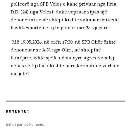
policorë nga SPB Veles e kanë privuar nga liria
D.D. (24) nga Velesi, duke vepruar sipas një
denoncimi se në shtëpi kishte sulmuar fizikisht
bashkëshorten e tij të pamartuar 25-vjeçare”.
“Më 19.05.2026, në orën 17:30, në SPB Ohër është
denoncuar se A.N. nga Ohri, në shtëpinë
familjare, ishte sjellë në mënyrë agresive ndaj
nënës së tij dhe i kishte bërë kërcënime verbale
me jetë”.
KOMENTET
Bëhu i pari që komenton!