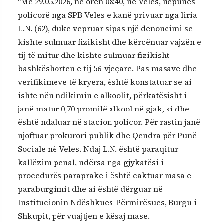
“Më 29.05.2026, në orën 08:40, në Veles, nëpunës
policorë nga SPB Veles e kanë privuar nga liria
L.N. (62), duke vepruar sipas një denoncimi se
kishte sulmuar fizikisht dhe kërcënuar vajzën e
tij të mitur dhe kishte sulmuar fizikisht
bashkëshorten e tij 56-vjeçare. Pas masave dhe
verifikimeve të kryera, është konstatuar se ai
ishte nën ndikimin e alkoolit, përkatësisht i
janë matur 0,70 promilë alkool në gjak, si dhe
është ndaluar në stacion policor. Për rastin janë
njoftuar prokurori publik dhe Qendra për Punë
Sociale në Veles. Ndaj L.N. është paraqitur
kallëzim penal, ndërsa nga gjykatësi i
procedurës paraprake i është caktuar masa e
paraburgimit dhe ai është dërguar në
Institucionin Ndëshkues-Përmirësues, Burgu i
Shkupit, për vuajtjen e kësaj mase.