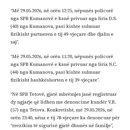
“Më 29.05.2026, në orën 12:25, nëpunës policorë
nga SPB Kumanovë e kanë privuar nga liria D.S.
(40) nga Kumanova, pasi kishte sulmuar
fizikisht partneren e tij 49-vjeçare dhe djalin e
saj”.
“Më 29.05.2026, në orën 11:20, nëpunës policorë
nga SPB Kumanovë e kanë privuar nga liria N.C.
(44) nga Kumanova, pasi kishte sulmuar
fizikisht bashkëshorten e tij 39-vjeçare”.
“Në SPB Tetovë, gjatë mbrëmjes janë regjistruar
dy ngjarje që lidhen me denoncime kundër V.R.
(57) nga Tetova. Konkretisht, më 29.05.2026, në
orën 23:40, nëna e tij 78-vjeçare ka denoncuar për
“rrezikim të sigurisë gjatë dhunës në familje”,