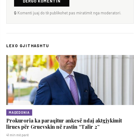
DËRGO KOMENTIN
🔒 Komenti juaj do të publikohet pas miratimit nga moderatori.
LEXO GJITHASHTU
MAQEDONIA
Prokuroria ka paraqitur ankesë ndaj aktgjykimit
lirues për Gruevskin në rastin “Talir 2”
41 min më parë