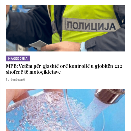
MAQEDONIA
MPB: Vetëm për gjashtë orë kontrollë u gjobitën 222
shoferë të motoçikletave
1 orë më parë