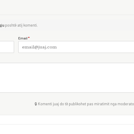
gju
poshtë atij komenti.
Email
*
🔒 Komenti juaj do të publikohet pas miratimit nga moderator