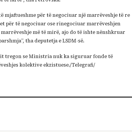
të mjaftueshme për të negociuar një marrëveshje të re
vjet për të negociuar ose rinegociuar marrëveshjen
ë marrëveshje më të mirë, ajo do të ishte nënshkruar
parshmja”, tha deputetja e LSDM-së.
tit tregon se Ministria nuk ka siguruar fonde të
eshjes kolektive ekzistuese./Telegrafi/