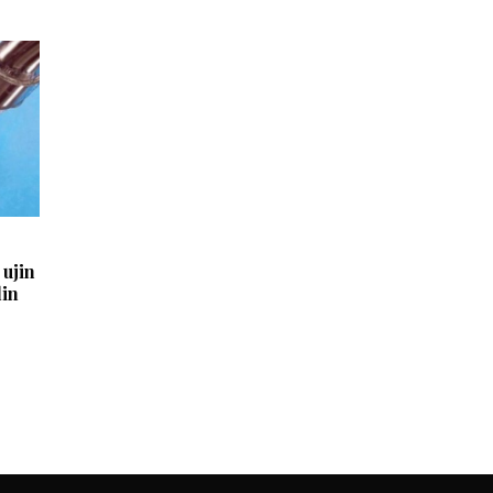
 ujin
lin