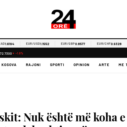
1.6194
1.1552
0.8577
0.9328
EUR/USD
EUR/GBP
EUR/CHF
72.7300
▼ -1.8%
KOSOVA
RAJONI
SPORTI
OPINION
ARTE
ME 
skit: Nuk është më koha e