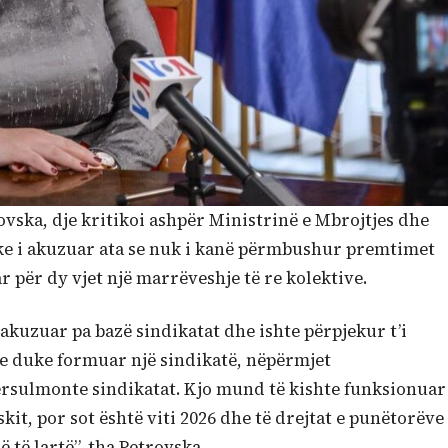
ovska, dje kritikoi ashpër Ministrinë e Mbrojtjes dhe
ke i akuzuar ata se nuk i kanë përmbushur premtimet
 për dy vjet një marrëveshje të re kolektive.
 akuzuar pa bazë sindikatat dhe ishte përpjekur t’i
e duke formuar një sindikatë, nëpërmjet
ndërsulmonte sindikatat. Kjo mund të kishte funksionuar
skit, por sot është viti 2026 dhe të drejtat e punëtorëve
 të lartë”, tha Petrovska.