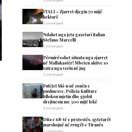
2 orë më parë
ITALI – Zjarret djegin 70 mijë
hektarë
2 orë më parë
Ndahet nga jeta gazetari italian
Stefano Marcelli
2 orë më parë
Përmirësohet situata nga zjarret
në Mallakastër! Mbeten aktive 10
vatra nga veriu në jug
2 orë më parë
Futi Jet Ski-n në zonën e
pushuesve, Policia Kufitare
bllokon mjetin dhe gjobit
drejtuesin me 300 mijë lekë
2 orë më parë
Dita e 68-të e protestës, qytetarët
marshojnë në rrugët e Tiranës
2 orë më parë