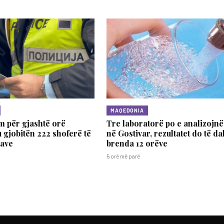
MAQEDONIA
m për gjashtë orë
Tre laboratorë po e analizojnë
u gjobitën 222 shoferë të
në Gostivar, rezultatet do të da
tave
brenda 12 orëve
5 orë më parë