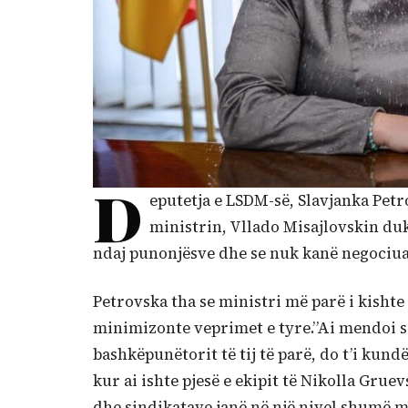
D
eputetja e LSDM-së, Slavjanka Petr
ministrin, Vllado Misajlovskin du
ndaj punonjësve dhe se nuk kanë negociuar
Petrovska tha se ministri më parë i kishte
minimizonte veprimet e tyre.”Ai mendoi s
bashkëpunëtorit të tij të parë, do t’i ku
kur ai ishte pjesë e ekipit të Nikolla Gruev
dhe sindikatave janë në një nivel shumë më