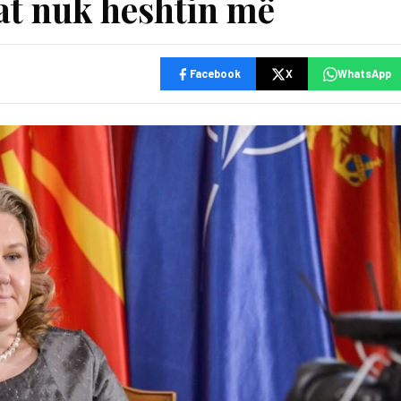
at nuk heshtin më
Facebook
X
WhatsApp