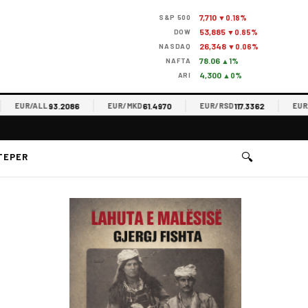
7,710
S&P 500
▼0.18%
53,885
DOW
▼0.85%
26,348
NASDAQ
▼0.06%
78.06
NAFTA
▲1%
4,300
ARI
▲0%
93.2086
61.4970
117.3362
EUR/ALL
EUR/MKD
EUR/RSD
EUR/T
🔍
TEPER