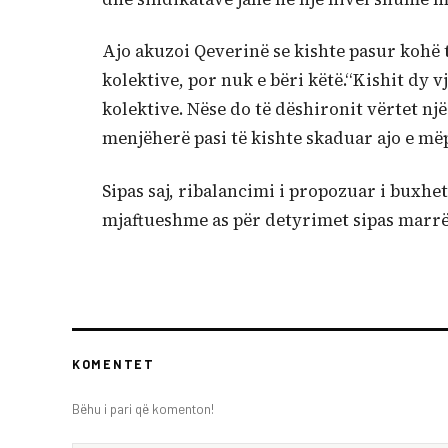
Ajo akuzoi Qeverinë se kishte pasur kohë 
kolektive, por nuk e bëri këtë.“Kishit dy 
kolektive. Nëse do të dëshironit vërtet nj
menjëherë pasi të kishte skaduar ajo e më
Sipas saj, ribalancimi i propozuar i buxhe
mjaftueshme as për detyrimet sipas marrëv
KOMENTET
Bëhu i pari që komenton!