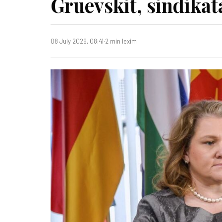
Gruevskit, sindikat
08 July 2026, 08:41
·
2 min lexim