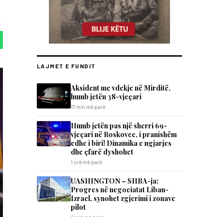
LAJMET E FUNDIT
Aksident me vdekje në Mirditë,
humb jetën 38-vjeçari
17 min më parë
Humb jetën pas një sherri 69-
vjeçari në Roskovec, i pranishëm
edhe i biri! Dinamika e ngjarjes
dhe çfarë dyshohet
1 orë më parë
UASHINGTON – SHBA-ja:
Progres në negociatat Liban-
Izrael, synohet zgjerimi i zonave
pilot