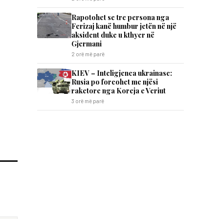
Rapotohet se tre persona nga
Ferizaj kanë humbur jetën në një
aksident duke u kthyer në
Gjermani
2 orë më parë
KIEV – Inteligjenca ukrainase:
Rusia po forcohet me njësi
raketore nga Koreja e Veriut
3 orë më parë