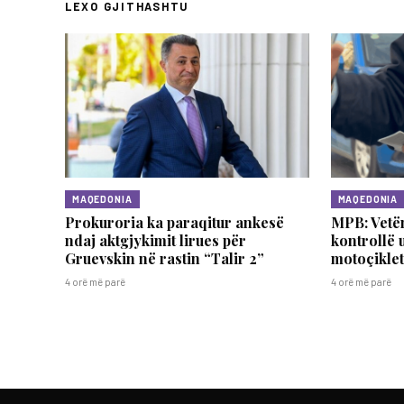
LEXO GJITHASHTU
MAQEDONIA
MAQEDONIA
Prokuroria ka paraqitur ankesë
MPB: Vetë
ndaj aktgjykimit lirues për
kontrollë 
Gruevskin në rastin “Talir 2”
motoçikle
4 orë më parë
4 orë më parë