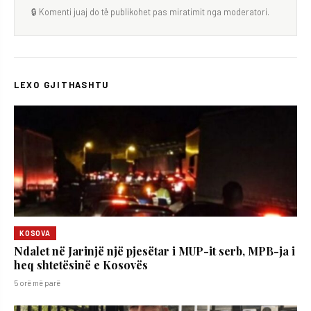
🔒 Komenti juaj do të publikohet pas miratimit nga moderatori.
LEXO GJITHASHTU
KOSOVA
Ndalet në Jarinjë një pjesëtar i MUP-it serb, MPB-ja i
heq shtetësinë e Kosovës
5 orë më parë