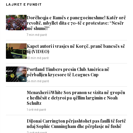
LAJMET E FUNDIT
Dorëheqja e Ramës e panegociueshme! Katër orë
revoltë, mbyllet dita e 70-të e protestave: “Nesër
më shumë!”
7 min më parë
Kapet autori i vrasjes në Korçë, pranë banesës së
tij (VIDEO)
10 min më parë
Portland Timbers presin Club América në
përballjen kryesore të Leagues Cup
54 min më parë
Menaxheri i White Sox pranon se vizita në gropën
e hedhësit e detyroi pa qëllim largimin e Noah
Schultz
1 orë më parë
DiJonai Carrington përjashtohet pas faulli të fortë
ndaj Sophie Cunningham dhe përplasje në fushë
2 orë më parë