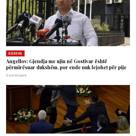
KOSOVA
Angellov: Gjendja me ujin në Gostivar është
përmirësuar dukshëm, por ende nuk lejohet për pije
5 orë më parë