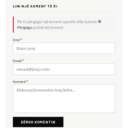
LINI NJË KOMENT TË RI
Për t'u përgjigjur një komenti specifik, kliko butonin
💬
Përgjigju
poshtë atij komenti.
Emri
*
Email
*
Komenti
*
DËRGO KOMENTIN