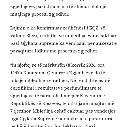
zgjedhjeve, pasi dita e martë shënoi plot një
muaj nga procesi zgjedhor.
Lajmin e ka konfirmuar zëdhënësi i KQZ-së,
Valmir Elezi, i cili tha se mbledhja është caktuar
pasi Gjykata Supreme ka vendosur për ankesat e
paraqitura lidhur me procesin zgjedhor.
“Ju njoftoj se të mërkurën (8 korrik 2026, ora
11:00) Komisioni Qendror i Zgjedhjeve do të
mbajë mbledhjen e radhës. Në rend dite është
certifikimi i rezultateve përfundimtare të
zgjedhjeve të parakohshme për Kuvendin e
Republikës së Kosovës, të cilat janë mbajtur më
7 qershor. Mbledhja është caktuar pas vendosjes
nga Gjykata Supreme për ankesat e paraqitura
në këtë institucion”, ka deklaruar Elezi.