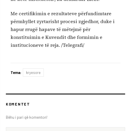
Me certifikimin e rezultateve përfundimtare
përmbyllet zyrtarisht procesi zgjedhor, duke i
hapur rrugë hapave të mëtejmë për
konstituimin e Kuvendit dhe formimin e
institucioneve të reja. /Telegrafi/
Tema:
kryesore
KOMENTET
Bëhu i pari që komenton!