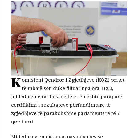
K
omisioni Qendror i Zgjedhjeve (KQZ) pritet
të mbajë sot, duke filluar nga ora 11:00,
mbledhjen e radhës, në të cilën është paraparë
certifikimi i rezultateve përfundimtare të
zgjedhjeve të parakohshme parlamentare të 7
qershorit.
Mbledhja vjen një muaj pas mbajtjes së