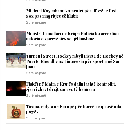
Michael Kay mbron komentet për tifozët e Red
Sox pas ringritjes së klubit
2 orë më parë
Ministri Lamallari në Krujë: Policia ka arrestuar
autorin e zjarrvënies së qëllimshme
2 orë më parë
Turneu i Street Hockey mbyll Fiesta de Hockey në
Puerto Rico dhe nxit interesin për sportin në San
Juan
2 orë më parë
Flakët në Malin e Krujës dalin jashtë kontrollit,
zjarri zbret drejt zonave të banuara
2 orë më parë
Tirana, e dyta në Europë për barrën e qirasë ndaj
pagës
2 orë më parë